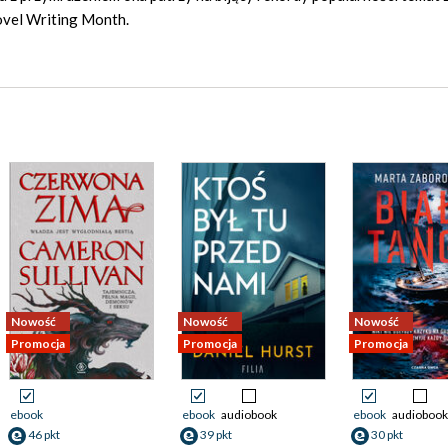
ovel Writing Month.
Nowość
Nowość
Nowość
Promocja
Promocja
Promocja
ebook
ebook
audiobook
ebook
audiobook
46 pkt
39 pkt
30 pkt