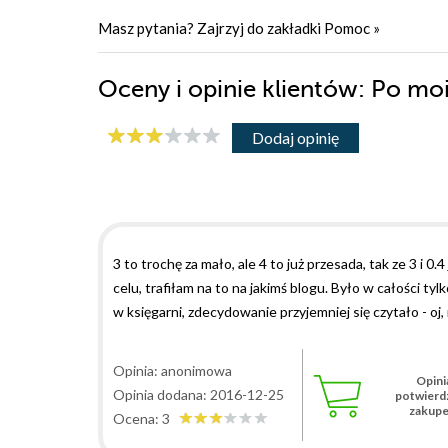
Masz pytania? Zajrzyj do zakładki
Pomoc
»
Oceny i opinie klientów: Po m
Dodaj opinię
3 to trochę za mało, ale 4 to już przesada, tak ze 3 i
celu, trafiłam na to na jakimś blogu. Było w całości ty
w księgarni, zdecydowanie przyjemniej się czytało - oj
zdecydowana. Mimo, że zakończenie trochę na siłę docz
zombi. Można na upartego dopatrzeć się też mechanizm
Opinia: anonimowa
Opini
powinien być zadowolony.
Opinia dodana: 2016-12-25
potwierd
zakup
Ocena: 3