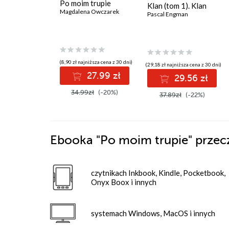
Po moim trupie
Klan (tom 1). Klan
Magdalena Owczarek
Pascal Engman
(8,90 zł najniższa cena z 30 dni)
(29,18 zł najniższa cena z 30 dni)
27.99 zł
29.56 zł
34.99zł
(-20%)
37.89zł
(-22%)
Ebooka
"Po moim trupie"
przec
czytnikach Inkbook, Kindle, Pocketbook,
Onyx Boox i innych
systemach Windows, MacOS i innych