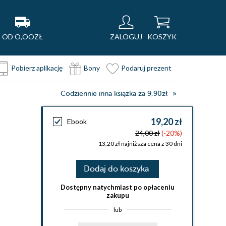
OD O,OOZŁ
ZALOGUJ
KOSZYK
Pobierz aplikację
Bony
Podaruj prezent
Codziennie inna książka za 9,90zł
19,20 zł
Ebook
24,00 zł
(-20%)
13,20 zł najniższa cena z 30 dni
Dodaj do koszyka
Dostępny natychmiast po opłaceniu
zakupu
lub