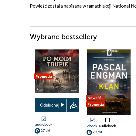
Powieść została napisana w ramach akcji National N
Wybrane bestsellery
Promocja
Nowość
Promocja
Odsłuchaj
audiobook
ebook
audiobook
27 pkt
29 pkt