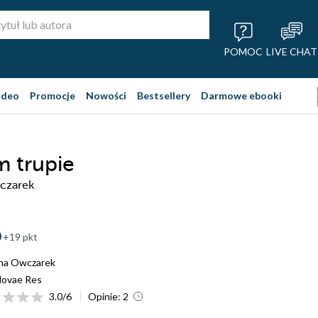
POMOC
LIVE CHAT
ideo
Promocje
Nowości
Bestsellery
Darmowe ebooki
 trupie
czarek
+19 pkt
na Owczarek
ovae Res
3.0
/
6
Opinie:
2