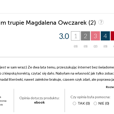
(2)
oim trupie Magdalena Owczarek
3.0
1
2
3
4
(0)
(0)
(2)
(0)
 0.4 jest w sam wraz:) Ze dwa lata temu, przeszukując internet bez świadom
lko z kiepską korektą, czytać się dało. Nabyłam na własność jak tylko zoba
, nadal literówki, nawet zaimków brakuje, czasem szyk zdań, ale poprawa j
epione i za optymistyczne (moje zdanie), fajna lekturka wpisująca się w 
Rozwi
ów psychologicznych, więc jak ktoś pożąda więcej niż prostej rozrywki t
Czy opinia była pomocna:
a
Opinia dotyczy produktu:
zona
ebook
TAK
(
0
)
NIE
(
0
)
em