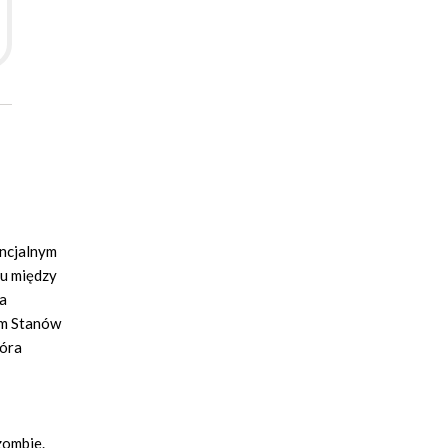
encjalnym
mu między
wa
em Stanów
tóra
zombie.