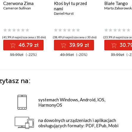
Czerwona Zima
Ktoś był tu przed
Białe Tango
Cameron Sullivan
nami
Marta Zaborowsk
Daniel Hurst
(41,99 zł najniższa cena z 30 dni)
(38,49 zł najniższa cena z 30 dni)
(23,99 zł najniższa ce
46.79 zł
39.99 zł
30.79
59.99zł
(-22%)
49.99zł
(-20%)
39.99zł
(-2
zytasz na:
systemach Windows, Android, iOS,
HarmonyOS
na dowolnych urządzeniach i aplikacjach
obsługujących formaty: PDF, EPub, Mobi