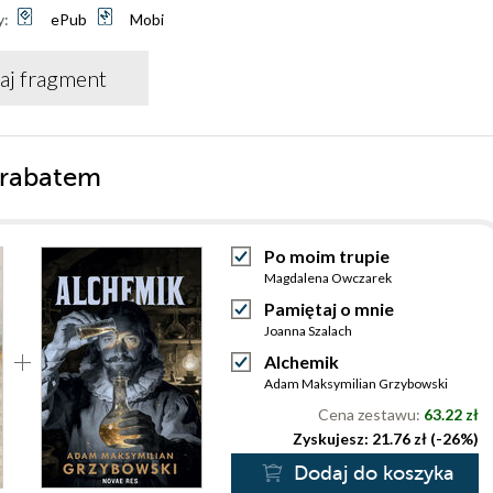
y:
ePub
Mobi
aj fragment
 rabatem
Po moim trupie
Magdalena Owczarek
Pamiętaj o mnie
Joanna Szalach
Alchemik
Adam Maksymilian Grzybowski
Cena zestawu:
63.22 zł
Zyskujesz: 21.76 zł (-26%)
Dodaj do koszyka