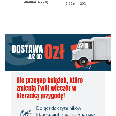
39.99zł
(-29%)
9.99zł
(-20%)
24.99z
Nie przegap książek, które
zmienią Twój wieczór w
literacką przygodę!
Dołącz do czytelników
Ebookpoint, zapisz się na nasz