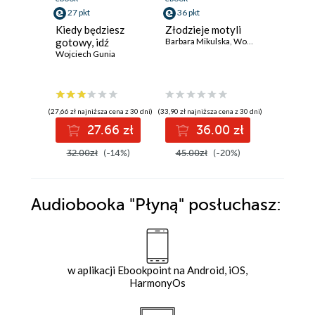
27 pkt
36 pkt
37 pkt
Kiedy będziesz
Złodzieje motyli
Złodziej
gotowy, idź
Barbara Mikulska
,
Wojciech Gunia
Barbara M
Wojciech Gunia
(27,66 zł najniższa cena z 30 dni)
(33,90 zł najniższa cena z 30 dni)
(38,25 zł najni
27.66 zł
36.00 zł
3
32.00zł
(-14%)
45.00zł
(-20%)
45.00z
Audiobooka
"Płyną"
posłuchasz:
w aplikacji Ebookpoint na Android, iOS,
HarmonyOs