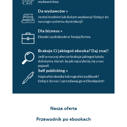
wydawnictwa.
Da wydawców »
Jesteś średnim lub dużym wydawcą? Dołącz do
naszego systemu dystrybucji!
Dla biznesu »
Ebooki i audiobooki w Twojej firmie.
Brakuje Ci jakiegoś ebooka? Daj znać!
Jeśli w naszej ofercie brakuje jakiegoś tytulu,
dołożymy starań, by jak najszybciej się u nas
pojawił.
Self publishing »
Napisałeś ebooka lub nagrałeś audibook?
Dołącz do nas i sprzedawaj go w Ebookpoint!
Nasza oferta
Przewodnik po ebookach