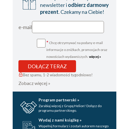
newsletter i
odbierz darmowy
prezent
. Czekamy na Ciebie!
e-mail
*
Chcę otrzymywać na podany e-mail
informacje o zniżkach, promocjach oraz
nowościach wydawniczych.
więcej »
DOŁĄCZ TERAZ
Bez spamu, 1-2 wiadomości tygodniowo!
Zobacz więcej »
Program partnerski »
Zarabiaj więcej z Grupą Helion! Dołącz do
programu partnerskiego.
Wydaj z nami książkę »
Wypełnij formularz i zostań autorem naszego