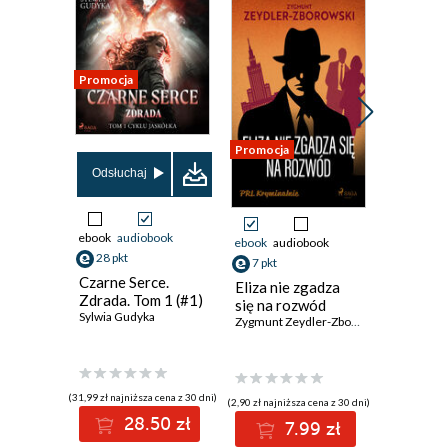
Promocja
Promocja
Promocja
Odsłuchaj
ebook
audiobook
ebook
audiobook
ebook
aud
28 pkt
7 pkt
19 pkt
Czarne Serce.
Eliza nie zgadza
Brat Mik
Zdrada. Tom 1 (#1)
się na rozwód
Sylwia Gudyka
Zygmunt Zeydler-Zborowski
(31,99 zł najniższa cena z 30 dni)
(2,90 zł najniższa cena z 30 dni)
(5,90 zł najniż
28.50 zł
7.99 zł
1