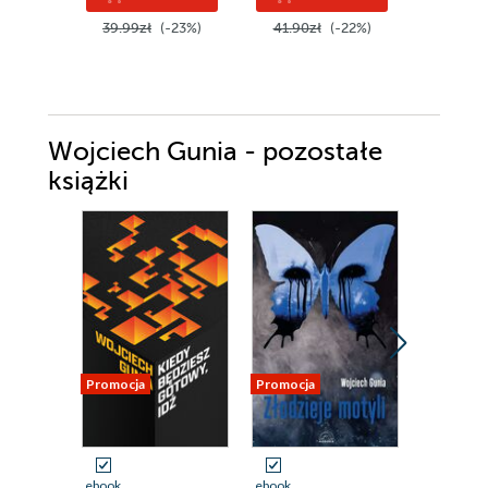
39.99zł
(-23%)
41.90zł
(-22%)
49.99z
Wojciech Gunia - pozostałe
książki
Promocja
Promocja
Promocja
ebook
ebook
ebook