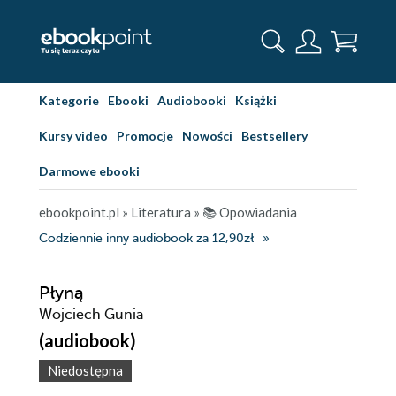
Kategorie
Ebooki
Audiobooki
Książki
Kursy video
Promocje
Nowości
Bestsellery
Darmowe ebooki
ebookpoint.pl
»
Literatura
»
📚 Opowiadania
Codziennie inny audiobook za 12,90zł
Płyną
Wojciech Gunia
(audiobook)
Niedostępna