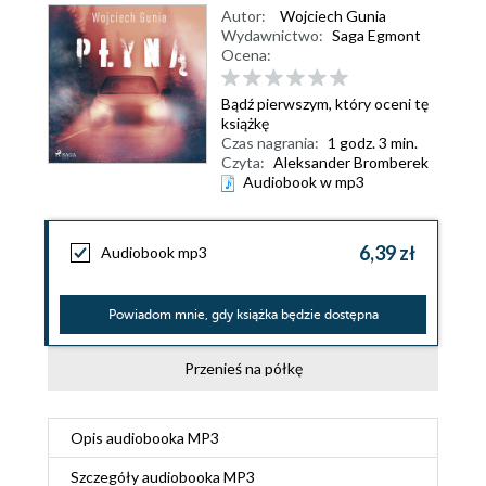
Autor:
Wojciech Gunia
Wydawnictwo:
Saga Egmont
Ocena:
Bądź pierwszym, który oceni tę
książkę
Czas nagrania:
1 godz. 3 min.
Czyta:
Aleksander Bromberek
Audiobook w mp3
6,39 zł
Audiobook mp3
Powiadom mnie, gdy książka będzie dostępna
Przenieś na półkę
Opis
audiobooka MP3
Szczegóły
audiobooka MP3