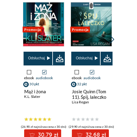
Promocja
Promocja
Promocja
Odsłuchaj
Odsłuchaj
Odsłuch
ebook
audiobook
ebook
audiobook
ebook
aud
30 pkt
32 pkt
29 pkt
Mąż i żona
Josie Quinn (Tom
Igor Bru
K.L. Slater
11). Śpij, laleczko
8). Fety
Lisa Regan
Przemysła
(26,90 zł najniższa cena z 30 dni)
(29,90 zł najniższa cena z 30 dni)
(38,49 zł najni
30.79 zł
32.68 zł
2