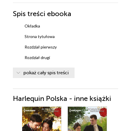
Spis treści
ebooka
Okładka
Strona tytułowa
Rozdział pierwszy
Rozdział drugi
Rozdział trzeci
pokaż cały spis treści
Rozdział czwarty
Rozdział piąty
Harlequin Polska - inne książki
Rozdział szósty
Rozdział siódmy
Rozdział ósmy