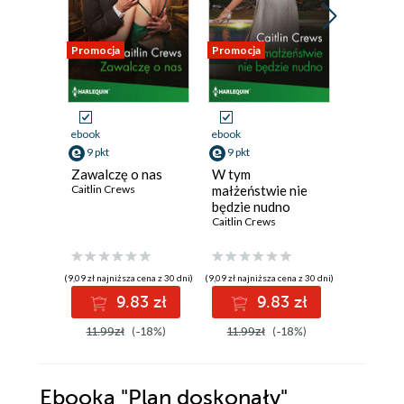
Promocja
Promocja
Promocja
ebook
ebook
ebook
9 pkt
9 pkt
9 pkt
Zawalczę o nas
W tym
Inny pla
Caitlin Crews
małżeństwie nie
szczęści
będzie nudno
Caitlin Cr
Caitlin Crews
(9,09 zł najniższa cena z 30 dni)
(9,09 zł najniższa cena z 30 dni)
(9,39 zł najniż
9.83 zł
9.83 zł
9
11.99zł
(-18%)
11.99zł
(-18%)
11.99z
Ebooka
"Plan doskonały"