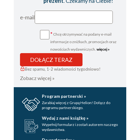
prezent
. Czekamy na Ciebie!
e-mail
*
Chcę otrzymywać na podany e-mail
informacje o zniżkach, promocjach oraz
nowościach wydawniczych.
więcej »
DOŁĄCZ TERAZ
Bez spamu, 1-2 wiadomości tygodniowo!
Zobacz więcej »
Program partnerski »
Zarabiaj więcej z Grupą Helion! Dołącz do
programu partnerskiego.
Wydaj z nami książkę »
Wypełnij formularz i zostań autorem naszego
wydawnictwa.
Da wydawców »