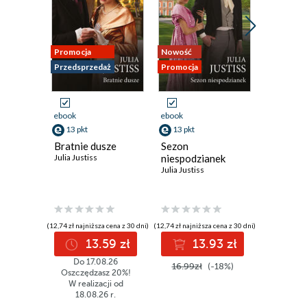
Rozdział dziewiąty
Rozdział dziesiąty
Rozdział jedenasty
Promocja
Nowość
Nowość
Przedsprzedaż
Promocja
Promocja
Rozdział dwunasty
Rozdział trzynasty
ebook
ebook
ebook
Strona redakcyjna
13 pkt
13 pkt
9 pkt
Bratnie dusze
Sezon
Uwięzion
Julia Justiss
niespodzianek
Michelle 
Julia Justiss
(12,74 zł najniższa cena z 30 dni)
(12,74 zł najniższa cena z 30 dni)
(8,99 zł najniż
13.59 zł
13.93 zł
9
Do 17.08.26
16.99zł
(-18%)
11.99z
Oszczędzasz 20%!
W realizacji od
18.08.26 r.