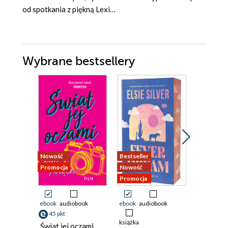
od spotkania z piękną Lexi…
Wybrane bestsellery
Nowość
Bestseller
Nowość
Promocja
Nowość
Promocja
Promocja
ebook
audiobook
ebook
audiobook
ebook
45 pkt
21 pkt
książka
Świat jej oczami
Pucked 