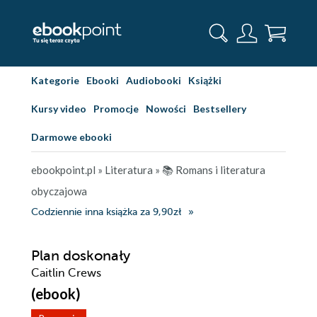
Kategorie
Ebooki
Audiobooki
Książki
Kursy video
Promocje
Nowości
Bestsellery
Darmowe ebooki
ebookpoint.pl
»
Literatura
»
📚 Romans i literatura
obyczajowa
Codziennie inna książka za 9,90zł
Plan doskonały
Caitlin Crews
(ebook)