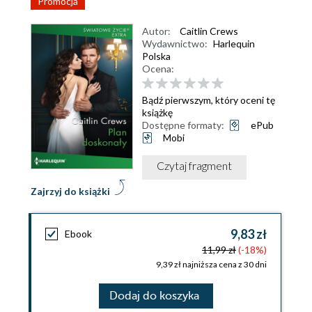
Promocja
Autor:
Caitlin Crews
Wydawnictwo:
Harlequin
Polska
Ocena:
Bądź pierwszym, który oceni tę
książkę
Dostępne formaty:
ePub
Mobi
Czytaj fragment
Zajrzyj do książki
9,83 zł
Ebook
11,99 zł
(-18%)
9,39 zł najniższa cena z 30 dni
Dodaj do koszyka