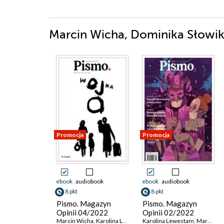
Marcin Wicha, Dominika Słowik,
Promocja
Promocja
ebook
audiobook
ebook
audiobook
8 pkt
8 pkt
Pismo. Magazyn
Pismo. Magazyn
Opinii 04/2022
Opinii 02/2022
Marcin Wicha
,
Karolina Lewestam
Karolina Lewestam
,
Tomasz Ulanowski
,
Marcin Wicha