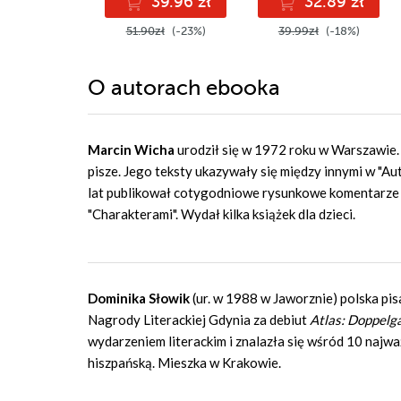
39.96 zł
32.89 zł
51.90zł
(-23%)
39.99zł
(-18%)
O autorach
ebooka
Marcin Wicha
urodził się w 1972 roku w Warszawie. G
pisze. Jego teksty ukazywały się między innymi w "Aut
lat publikował cotygodniowe rysunkowe komentarze
"Charakterami". Wydał kilka książek dla dzieci.
Dominika Słowik
(ur. w 1988 w Jaworznie) polska pi
Nagrody Literackiej Gdynia za debiut
Atlas: Doppelg
wydarzeniem literackim i znalazła się wśród 10 najwa
hiszpańską. Mieszka w Krakowie.