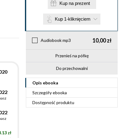
Kup na prezent
Kup 1-kliknięciem
10,00 zł
Audiobook mp3
Przenieś na półkę
Do przechowalni
020
Opis
ebooka
022
Szczegóły
ebooka
asz
Dostępność produktu
022
asz
.13 zł