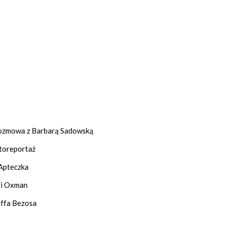
Rozmowa z Barbarą Sadowską
Fotoreportaż
 Apteczka
eri Oxman
effa Bezosa