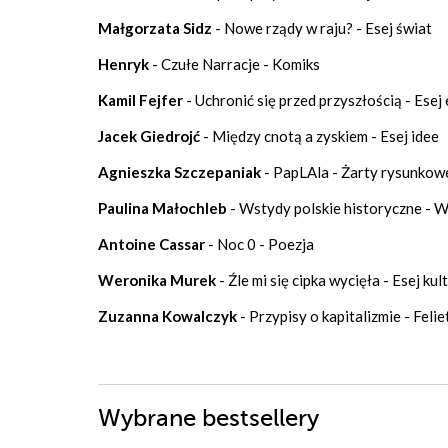
Małgorzata Sidz
- Nowe rządy w raju? - Esej świat
Henryk
- Czułe Narracje - Komiks
Kamil Fejfer
- Uchronić się przed przyszłością - Ese
Jacek Giedrojć
- Między cnotą a zyskiem - Esej idee
Agnieszka Szczepaniak
- PapLAla - Żarty rysunkow
Paulina Małochleb
- Wstydy polskie historyczne - 
Antoine Cassar
- Noc 0 - Poezja
Weronika Murek
- Źle mi się cipka wycięła - Esej kul
Zuzanna Kowalczyk
- Przypisy o kapitalizmie - Feli
Wybrane bestsellery