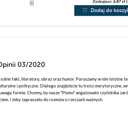
Zyskujesz: 6.87 zł 
Dodaj do koszy
Opinii 03/2020
 sobie fakt, literaturę, obraz oraz humor. Poruszamy w nim istotne t
uralne i polityczne. Dlatego znajdziecie tu treści merytoryczne, wn
j uwagę formie. Chcemy, by nasze "Pismo" angażowało czytelnika za
ęciem. I żeby zapraszało do rozmów o rzeczach ważnych.