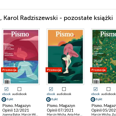
 Karol Radziszewski - pozostałe książki
Promocja
Promocja
Promocja
ebook
audiobook
ebook
audiobook
ebook
audiobook
8 pkt
8 pkt
8 pkt
Pismo. Magazyn
Pismo. Magazyn
Pismo. Magaz
Opinii 12/2021
Opinii 07/2021
Opinii 05/20
Joanna Bator
,
Tomasz Ulanowski
,
Marcin Wicha
,
Karolina Lewestam
Marcin Wicha
,
Ania Morawiec
,
Mateusz Roesler
Marcin Wicha
,
Zuzan