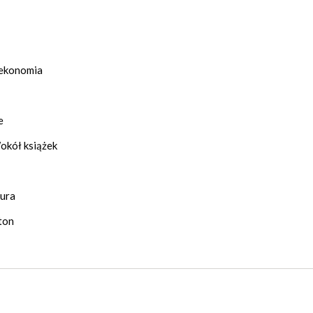
j ekonomia
e
Wokół książek
tura
eton