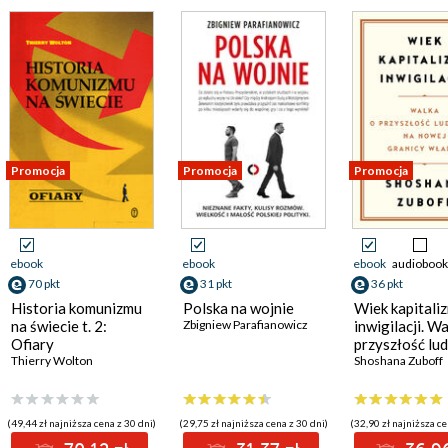
Promocja
Promocja
Promocja
ebook
ebook
ebook
audiobook
70 pkt
31 pkt
36 pkt
Historia komunizmu
Polska na wojnie
Wiek kapitali
na świecie t. 2:
Zbigniew Parafianowicz
inwigilacji. W
Ofiary
przyszłość lu
Thierry Wolton
na nowej gran
Shoshana Zuboff
władzy
(49,44 zł najniższa cena z 30 dni)
(29,75 zł najniższa cena z 30 dni)
(32,90 zł najniższa ce