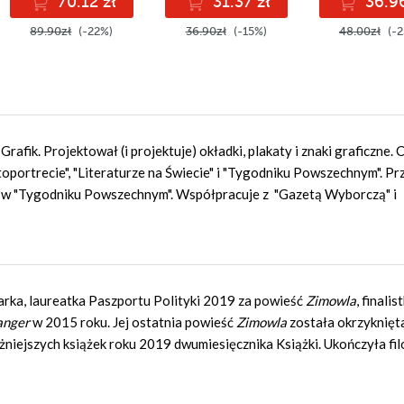
70.12 zł
31.37 zł
36.96
89.90zł
(-22%)
36.90zł
(-15%)
48.00zł
(-2
rafik. Projektował (i projektuje) okładki, plakaty i znaki graficzne.
oportrecie", "Literaturze na Świecie" i "Tygodniku Powszechnym". Prz
 w "Tygodniku Powszechnym". Współpracuje z "Gazetą Wyborczą" i
sarka, laureatka Paszportu Polityki 2019 za powieść
Zimowla
, finalis
anger
w 2015 roku. Jej ostatnia powieść
Zimowla
została okrzyknięt
żniejszych książek roku 2019 dwumiesięcznika Książki. Ukończyła fil