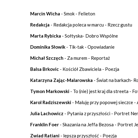
Marcin Wicha
- Smok - Felieton
Redakcja
- Redakcja poleca w marcu - Rzecz gustu
Marta Rybicka
- Sołtyska- Dobro Wspólne
Dominika Słowik
- Tik-tak - Opowiadanie
Michał Szczęch
- Za murem - Reportaż
Balsa Brkovic
- Kościół Zbawiciela - Poezja
Katarzyna Zając-Malarowska
- Świat na barkach- 
Tymon Markowski
- To (nie) jest kraj dla streeta - 
Karol Radziszewski
- Maluję przy popowej sieczce -
Julia Lachowicz
- Pytania z przyszłości - Portret N
Franklin Foer
- Skazania na Jeffa Bezosa - Portret J
Zwiad Ratiani
- lepsza przyszłość - Poezja