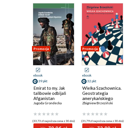
Promocja
Promocja
ebook
ebook
39 pkt
32 pkt
Emirat to my. Jak
Wielka Szachownica.
talibowie odbijali
Geostrategia
Afganistan
amerykańskiego
Jagoda Grondecka
przywództwa
Zbigniew Brzeziński
(33,73 zł najniższa cena z 30 dni)
(31,79 zł najniższa cena z 30 dni)