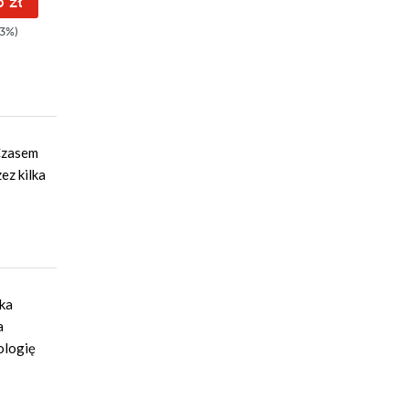
 zł
11.62 zł
11.62 zł
3%)
14.00zł
(-17%)
14.00zł
(-17%)
 Czasem
ez kilka
tka
a
ologię