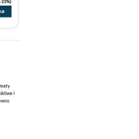
(-23%)
ka
ematy
ikliwe i
równo