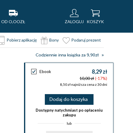
OD O,OOZŁ
ZALOGUJ
KOSZYK
Pobierz aplikację
Bony
Podaruj prezent
Codziennie inna książka za 9,90zł
8,29 zł
Ebook
10,00 zł
(-17%)
8,50 zł najniższa cena z 30 dni
Dodaj do koszyka
Dostępny natychmiast po opłaceniu
zakupu
lub