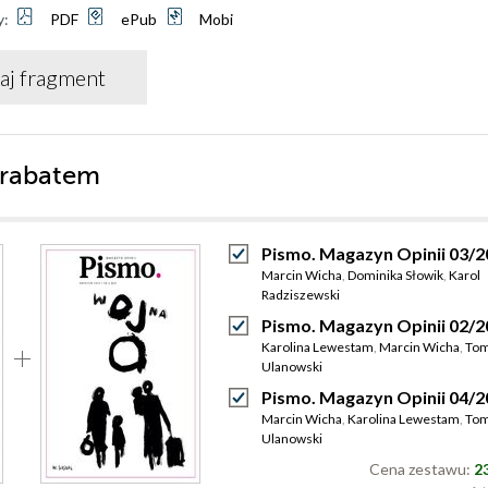
y:
PDF
ePub
Mobi
aj fragment
 rabatem
Pismo. Magazyn Opinii 03/2
Marcin Wicha
,
Dominika Słowik
,
Karol
Radziszewski
Pismo. Magazyn Opinii 02/2
Karolina Lewestam
,
Marcin Wicha
,
Tom
Ulanowski
Pismo. Magazyn Opinii 04/2
Marcin Wicha
,
Karolina Lewestam
,
Tom
Ulanowski
Cena zestawu:
23