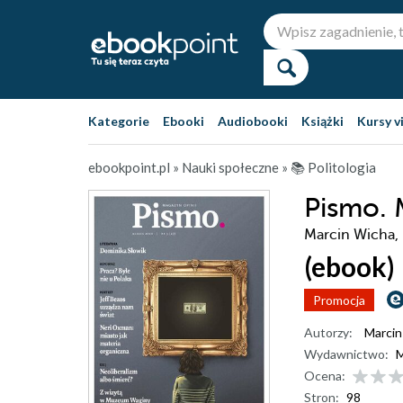
Kategorie
Ebooki
Audiobooki
Książki
Kursy v
ebookpoint.pl
»
Nauki społeczne
»
📚 Politologia
Pismo. 
Marcin Wicha, 
(ebook)
Promocja
Autorzy:
Marcin
Wydawnictwo:
M
Ocena:
Stron:
98