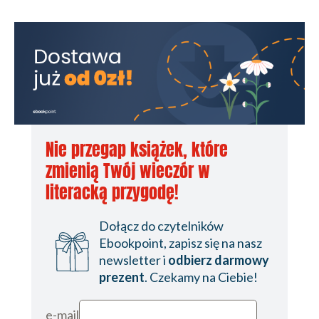
Nie przegap książek, które
zmienią Twój wieczór w
literacką przygodę!
Dołącz do czytelników
Ebookpoint, zapisz się na nasz
newsletter i
odbierz darmowy
prezent
. Czekamy na Ciebie!
e-mail