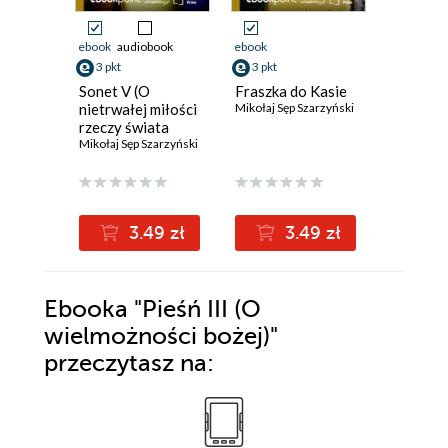
ebook
audiobook
ebook
ebook
aud
3 pkt
3 pkt
3 pkt
Sonet V (O
Fraszka do Kasie
Sonet I 
nietrwałej miłości
Mikołaj Sęp Szarzyński
krótkości
rzeczy świata
niepewn
tego)
Mikołaj Sęp Szarzyński
świecie
Mikołaj Sę
człowie
3.49 zł
3.49 zł
3
Ebooka
"Pieśń III (O
wielmożności bożej)"
przeczytasz na: