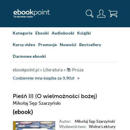
Kategorie
Ebooki
Audiobooki
Książki
Kursy video
Promocje
Nowości
Bestsellery
Darmowe ebooki
ebookpoint.pl
»
Literatura
»
📚 Proza
Codziennie inna książka za 9,90zł
Pieśń III (O wielmożności bożej)
Mikołaj Sęp Szarzyński
(ebook)
Autor:
Mikołaj Sęp Szarzyński
Wydawnictwo:
Wolne Lektury