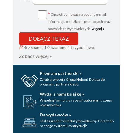
*
Chcę otrzymywać na podany e-mail
informacje o zniżkach, promocjach oraz
nowościach wydawniczych.
więcej »
DOŁĄCZ TERAZ
Bez spamu, 1-2 wiadomości tygodniowo!
Zobacz więcej »
Program partnerski »
Zarabiaj więcej z Grupą Helion! Dołącz do
programu partnerskiego.
Wydaj z nami książkę »
Wypełnij formularz i zostań autorem naszego
wydawnictwa.
Da wydawców »
Jesteś średnim lub dużym wydawcą? Dołącz do
naszego systemu dystrybucji!