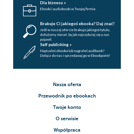
Dla biznesu »
Ebooki i audiobooki w Twojej firmie.
Brakuje Ci jakiegoś ebooka? Daj znać!
Jeśli w naszej ofercie brakuje jakiegoś tytulu,
dołożymy starań, by jak najszybciej się u nas
pojawił.
Self publishing »
Napisałeś ebooka lub nagrałeś audibook?
Dołącz do nas i sprzedawaj go w Ebookpoint!
Nasza oferta
Przewodnik po ebookach
Twoje konto
O serwisie
Współpraca