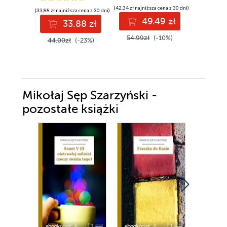
(42,34 zł najniższa cena z 30 dni)
(33,88 zł najniższa cena z 30 dni)
(31,50 zł najni
49.49 zł
33.88 zł
3
54.99zł
(-10%)
44.00zł
(-23%)
45.00z
Mikołaj Sęp Szarzyński -
pozostałe książki