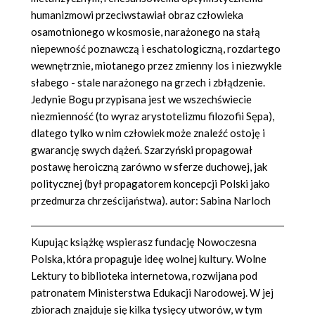
humanizmowi przeciwstawiał obraz człowieka
osamotnionego w kosmosie, narażonego na stałą
niepewność poznawczą i eschatologiczną, rozdartego
wewnętrznie, miotanego przez zmienny los i niezwykle
słabego - stale narażonego na grzech i zbłądzenie.
Jedynie Bogu przypisana jest we wszechświecie
niezmienność (to wyraz arystotelizmu filozofii Sępa),
dlatego tylko w nim człowiek może znaleźć ostoję i
gwarancję swych dążeń. Szarzyński propagował
postawę heroiczną zarówno w sferze duchowej, jak
politycznej (był propagatorem koncepcji Polski jako
przedmurza chrześcijaństwa). autor: Sabina Narloch
Kupując książkę wspierasz fundację Nowoczesna
Polska, która propaguje ideę wolnej kultury. Wolne
Lektury to biblioteka internetowa, rozwijana pod
patronatem Ministerstwa Edukacji Narodowej. W jej
zbiorach znajduje się kilka tysięcy utworów, w tym