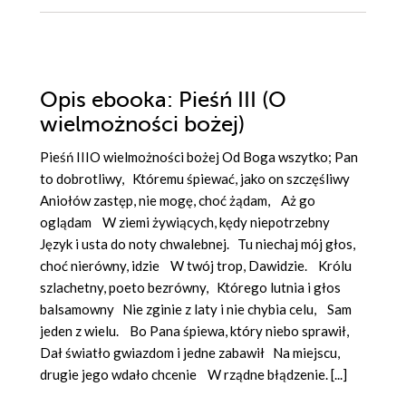
Opis
ebooka
: Pieśń III (O
wielmożności bożej)
Pieśń IIIO wielmożności bożej Od Boga wszytko; Pan
to dobrotliwy, Któremu śpiewać, jako on szczęśliwy
Aniołów zastęp, nie mogę, choć żądam, Aż go
oglądam W ziemi żywiących, kędy niepotrzebny
Język i usta do noty chwalebnej. Tu niechaj mój głos,
choć nierówny, idzie W twój trop, Dawidzie. Królu
szlachetny, poeto bezrówny, Którego lutnia i głos
balsamowny Nie zginie z laty i nie chybia celu, Sam
jeden z wielu. Bo Pana śpiewa, który niebo sprawił,
Dał światło gwiazdom i jedne zabawił Na miejscu,
drugie jego wdało chcenie W rządne błądzenie. [...]