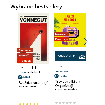
Wybrane bestsellery
Nowość
Promocja
Bestseller
Nowość
Nowość
Promocja
Odsłuchaj
Promocja
audiobook
ebook
audiobook
ebook
49 pkt
33 pkt
36 pkt
Trzy zagadki dla
Rzeźnia numer pięć
Draka w
Organizacji
Kurt Vonnegut
Chester H
Eduardo Mendoza