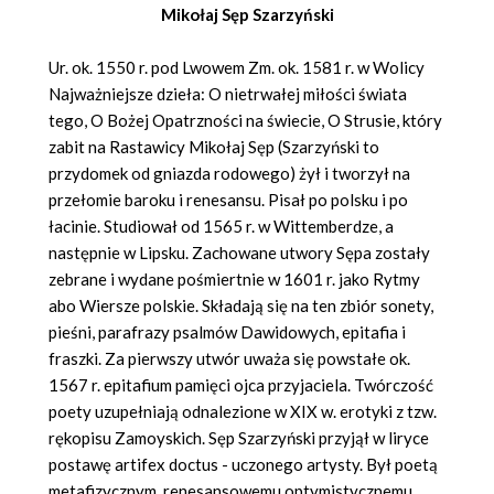
Mikołaj Sęp Szarzyński
Ur. ok. 1550 r. pod Lwowem Zm. ok. 1581 r. w Wolicy
Najważniejsze dzieła: O nietrwałej miłości świata
tego, O Bożej Opatrzności na świecie, O Strusie, który
zabit na Rastawicy Mikołaj Sęp (Szarzyński to
przydomek od gniazda rodowego) żył i tworzył na
przełomie baroku i renesansu. Pisał po polsku i po
łacinie. Studiował od 1565 r. w Wittemberdze, a
następnie w Lipsku. Zachowane utwory Sępa zostały
zebrane i wydane pośmiertnie w 1601 r. jako Rytmy
abo Wiersze polskie. Składają się na ten zbiór sonety,
pieśni, parafrazy psalmów Dawidowych, epitafia i
fraszki. Za pierwszy utwór uważa się powstałe ok.
1567 r. epitafium pamięci ojca przyjaciela. Twórczość
poety uzupełniają odnalezione w XIX w. erotyki z tzw.
rękopisu Zamoyskich. Sęp Szarzyński przyjął w liryce
postawę artifex doctus - uczonego artysty. Był poetą
metafizycznym, renesansowemu optymistycznemu