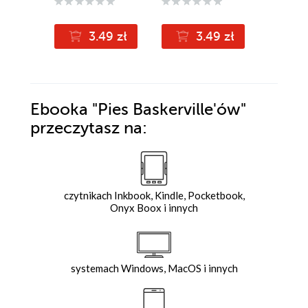
(1,90 zł najniż
3.49 zł
3.49 zł
3
3.84zł
Ebooka
"Pies Baskerville'ów"
przeczytasz na:
czytnikach Inkbook, Kindle, Pocketbook,
Onyx Boox i innych
systemach Windows, MacOS i innych