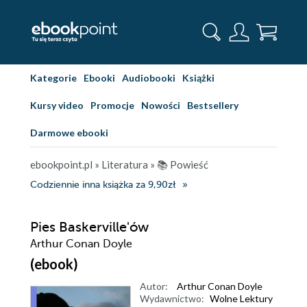
Kategorie
Ebooki
Audiobooki
Książki
Kursy video
Promocje
Nowości
Bestsellery
Darmowe ebooki
ebookpoint.pl
»
Literatura
»
📚 Powieść
Codziennie inna książka za 9,90zł
Pies Baskerville'ów
Arthur Conan Doyle
(ebook)
Autor:
Arthur Conan Doyle
Wydawnictwo:
Wolne Lektury