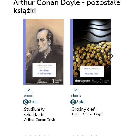
Arthur Conan Doyle - pozostałe
książki
Promocja
ebook
ebook
ebook
3 pkt
3 pkt
3 pkt
Studium w
Groźny cień
Pies Bas
szkarłacie
Arthur Conan Doyle
Arthur Co
Arthur Conan Doyle