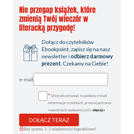
Nie przegap książek, które
zmienią Twój wieczór w
literacką przygodę!
Dołącz do czytelników
Ebookpoint, zapisz się na nasz
newsletter i
odbierz darmowy
prezent
. Czekamy na Ciebie!
e-mail
*
Chcę otrzymywać na podany e-mail
informacje o zniżkach, promocjach oraz
nowościach wydawniczych.
więcej »
DOŁĄCZ TERAZ
Bez spamu, 1-2 wiadomości tygodniowo!