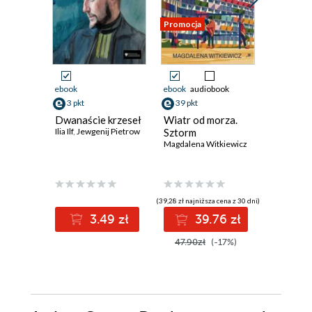
Promocja
Promocja
ebook
ebook
audiobook
ebook
3 pkt
39 pkt
24 pkt
Dwanaście krzeseł
Wiatr od morza.
Obcy
Ilia Ilf
,
Jewgenij Pietrow
Sztorm
Albert Ca
Magdalena Witkiewicz
(39,28 zł najniższa cena z 30 dni)
(24,60 zł najni
3.49 zł
39.76 zł
2
47.90zł
(-17%)
30.00z