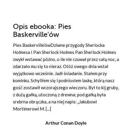
Opis
ebooka
: Pies
Baskerville'ów
Pies Baskerville’ówDziwne przygody Sherlocka
Holmesa I Pan Sherlock Holmes Pan Sherlock Holmes
zwykł wstawać późno, o ile nie czuwał przez całą noc, a
zdarzało mu się to nieraz. Otóż owego dnia wstał
wyjątkowo wcześnie. Jadł śniadanie. Stałem przy
kominku. Schyliłem się i podniosłem laskę, którą nasz
gość zostawił wczorajszego wieczoru. Był to kij gruby,
z dużą gałką, utoczoną z drewna; pod gałką była
srebrna obrączka, a na niej napis: „Jakubowi
Mortimerowi M. [...]
Arthur Conan Doyle