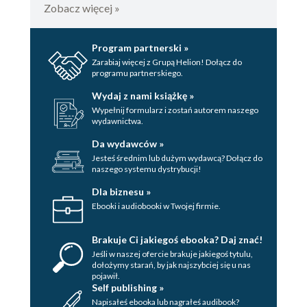
Zobacz więcej »
Program partnerski »
Zarabiaj więcej z Grupą Helion! Dołącz do
programu partnerskiego.
Wydaj z nami książkę »
Wypełnij formularz i zostań autorem naszego
wydawnictwa.
Da wydawców »
Jesteś średnim lub dużym wydawcą? Dołącz do
naszego systemu dystrybucji!
Dla biznesu »
Ebooki i audiobooki w Twojej firmie.
Brakuje Ci jakiegoś ebooka? Daj znać!
Jeśli w naszej ofercie brakuje jakiegoś tytulu,
dołożymy starań, by jak najszybciej się u nas
pojawił.
Self publishing »
Napisałeś ebooka lub nagrałeś audibook?