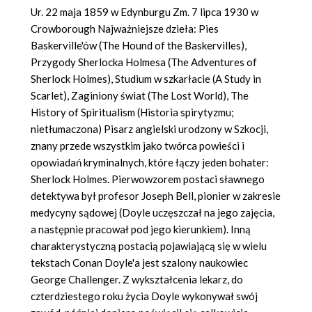
Ur. 22 maja 1859 w Edynburgu Zm. 7 lipca 1930 w
Crowborough Najważniejsze dzieła: Pies
Baskerville'ów (The Hound of the Baskervilles),
Przygody Sherlocka Holmesa (The Adventures of
Sherlock Holmes), Studium w szkarłacie (A Study in
Scarlet), Zaginiony świat (The Lost World), The
History of Spiritualism (Historia spirytyzmu;
nietłumaczona) Pisarz angielski urodzony w Szkocji,
znany przede wszystkim jako twórca powieści i
opowiadań kryminalnych, które łączy jeden bohater:
Sherlock Holmes. Pierwowzorem postaci sławnego
detektywa był profesor Joseph Bell, pionier w zakresie
medycyny sądowej (Doyle uczęszczał na jego zajęcia,
a następnie pracował pod jego kierunkiem). Inną
charakterystyczną postacią pojawiającą się w wielu
tekstach Conan Doyle'a jest szalony naukowiec
George Challenger. Z wykształcenia lekarz, do
czterdziestego roku życia Doyle wykonywał swój