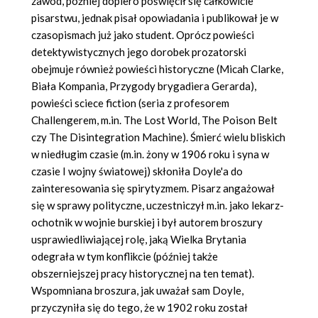
zawód, później dopiero poświęcił się całkowicie
pisarstwu, jednak pisał opowiadania i publikował je w
czasopismach już jako student. Oprócz powieści
detektywistycznych jego dorobek prozatorski
obejmuje również powieści historyczne (Micah Clarke,
Biała Kompania, Przygody brygadiera Gerarda),
powieści sciece fiction (seria z profesorem
Challengerem, m.in. The Lost World, The Poison Belt
czy The Disintegration Machine). Śmierć wielu bliskich
w niedługim czasie (m.in. żony w 1906 roku i syna w
czasie I wojny światowej) skłoniła Doyle'a do
zainteresowania się spirytyzmem. Pisarz angażował
się w sprawy polityczne, uczestniczył m.in. jako lekarz-
ochotnik w wojnie burskiej i był autorem broszury
usprawiedliwiającej rolę, jaką Wielka Brytania
odegrała w tym konflikcie (później także
obszerniejszej pracy historycznej na ten temat).
Wspomniana broszura, jak uważał sam Doyle,
przyczyniła się do tego, że w 1902 roku został