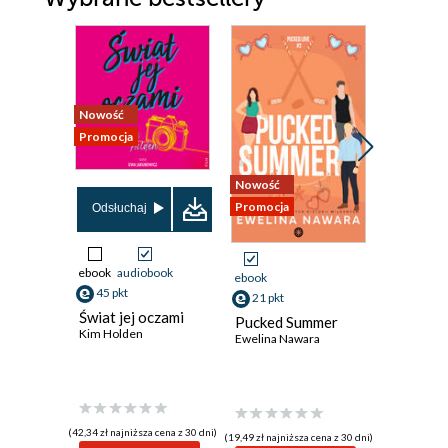
Nowość
Promocja
Nowość
Promocja
Promocja
Przedspr
Odsłuchaj
ebook
audiobook
ebook
ebook
45 pkt
21 pkt
13 pkt
Świat jej oczami
Pucked Summer
Bratnie 
Kim Holden
Ewelina Nawara
Julia Justi
(42,34 zł najniższa cena z 30 dni)
(19,49 zł najniższa cena z 30 dni)
(12,74 zł najni