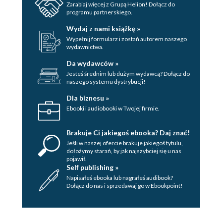
Zarabiaj więcej z Grupą Helion! Dołącz do
programu partnerskiego.
Wydaj z nami książkę »
Wypełnij formularz i zostań autorem naszego
wydawnictwa.
Da wydawców »
Jesteś średnim lub dużym wydawcą? Dołącz do
naszego systemu dystrybucji!
Dla biznesu »
Ebooki i audiobooki w Twojej firmie.
Brakuje Ci jakiegoś ebooka? Daj znać!
Jeśli w naszej ofercie brakuje jakiegoś tytulu,
dołożymy starań, by jak najszybciej się u nas
pojawił.
Self publishing »
Napisałeś ebooka lub nagrałeś audibook?
Dołącz do nas i sprzedawaj go w Ebookpoint!