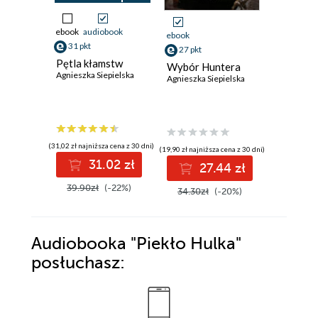
ebook
audiobook
ebook
ebook
31 pkt
27 pkt
28 pkt
Pętla kłamstw
Wybór Huntera
Sekret J
Agnieszka Siepielska
Agnieszka Siepielska
Agnieszka 
(31,02 zł najniższa cena z 30 dni)
(19,90 zł najniższa cena z 30 dni)
(20,90 zł najni
31.02 zł
27.44 zł
2
39.90zł
(-22%)
34.30zł
(-20%)
35.90z
Audiobooka
"Piekło Hulka"
posłuchasz: