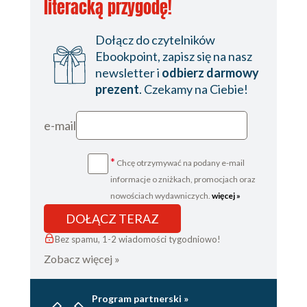
literacką przygodę!
Dołącz do czytelników
Ebookpoint, zapisz się na nasz
newsletter i
odbierz darmowy
prezent
. Czekamy na Ciebie!
e-mail
*
Chcę otrzymywać na podany e-mail
informacje o zniżkach, promocjach oraz
nowościach wydawniczych.
więcej »
DOŁĄCZ TERAZ
Bez spamu, 1-2 wiadomości tygodniowo!
Zobacz więcej »
Program partnerski »