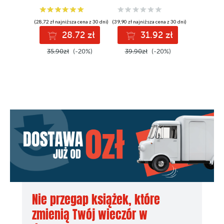
(36,11 zł najni
(28,72 zł najniższa cena z 30 dni)
(39,90 zł najniższa cena z 30 dni)
3
28.72 zł
31.92 zł
46.90z
35.90zł
(-20%)
39.90zł
(-20%)
Nie przegap książek, które
zmienią Twój wieczór w