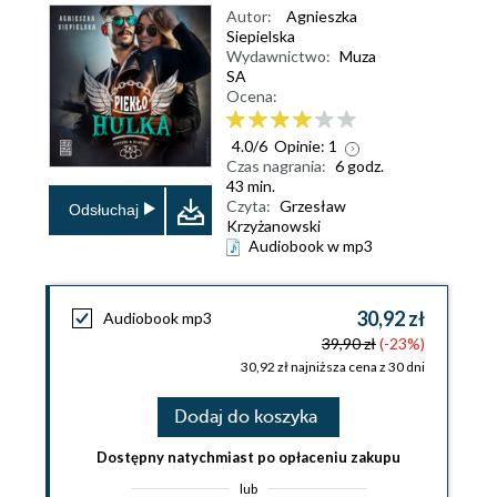
Autor:
Agnieszka
Siepielska
Wydawnictwo:
Muza
SA
Ocena:
4.0
/
6
Opinie:
1
Czas nagrania:
6 godz.
43 min.
Czyta:
Grzesław
Odsłuchaj
Krzyżanowski
Audiobook w mp3
30,92 zł
Audiobook mp3
39,90 zł
(-23%)
30,92 zł najniższa cena z 30 dni
Dodaj do koszyka
Dostępny natychmiast po opłaceniu zakupu
lub