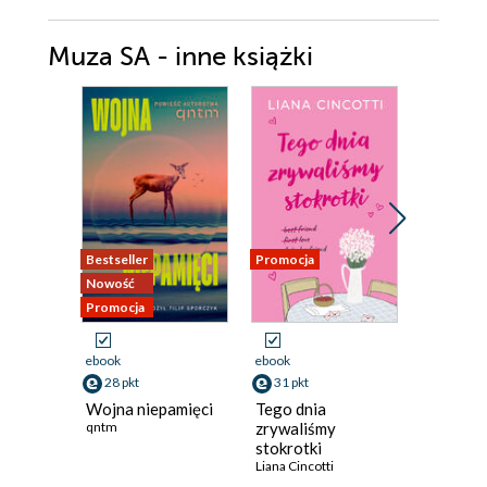
Muza SA - inne książki
Promocja
Bestseller
Promocja
Nowość
Odsłuch
Promocja
ebook
aud
ebook
ebook
37 pkt
28 pkt
31 pkt
Z grzmot
Wojna niepamięci
Tego dnia
Daria Kas
qntm
zrywaliśmy
stokrotki
Liana Cincotti