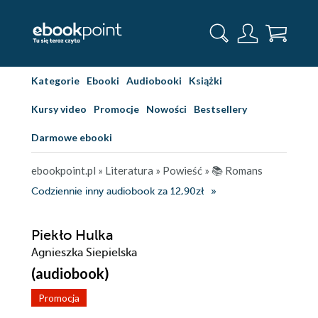
Kategorie
Ebooki
Audiobooki
Książki
Kursy video
Promocje
Nowości
Bestsellery
Darmowe ebooki
ebookpoint.pl
»
Literatura
»
Powieść
»
📚 Romans
Codziennie inny audiobook za 12,90zł
Piekło Hulka
Agnieszka Siepielska
(audiobook)
Promocja