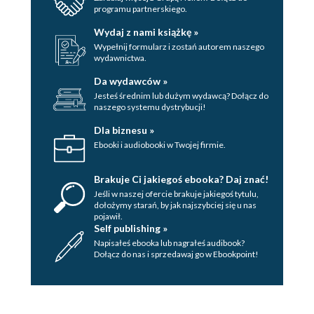
programu partnerskiego.
Wydaj z nami książkę »
Wypełnij formularz i zostań autorem naszego
wydawnictwa.
Da wydawców »
Jesteś średnim lub dużym wydawcą? Dołącz do
naszego systemu dystrybucji!
Dla biznesu »
Ebooki i audiobooki w Twojej firmie.
Brakuje Ci jakiegoś ebooka? Daj znać!
Jeśli w naszej ofercie brakuje jakiegoś tytulu,
dołożymy starań, by jak najszybciej się u nas
pojawił.
Self publishing »
Napisałeś ebooka lub nagrałeś audibook?
Dołącz do nas i sprzedawaj go w Ebookpoint!