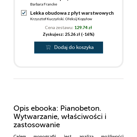
Barbara Francke
Lekka obudowa z płyt warstwowych
Krzysztof Kuczyński
,
Ołeksij Kopyłow
Cena zestawu:
129.74 zł
Zyskujesz: 25.26 zł (-16%)
Dodaj do koszyka
Opis
ebooka
: Pianobeton.
Wytwarzanie, właściwości i
zastosowanie
Celem monografii jest analiza możliwości