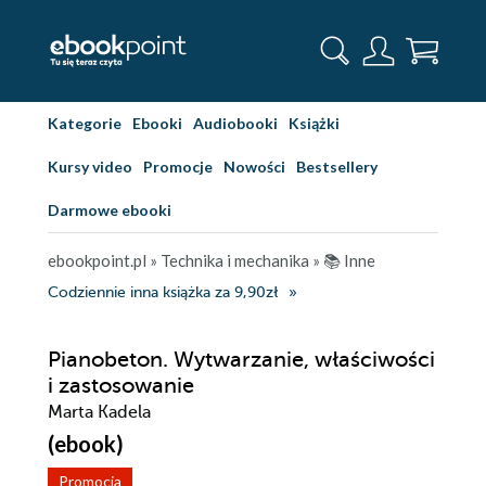
Kategorie
Ebooki
Audiobooki
Książki
Kursy video
Promocje
Nowości
Bestsellery
Darmowe ebooki
ebookpoint.pl
»
Technika i mechanika
»
📚 Inne
Codziennie inna książka za 9,90zł
Pianobeton. Wytwarzanie, właściwości
i zastosowanie
Marta Kadela
(ebook)
Promocja