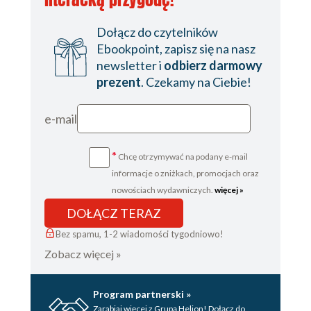
Dołącz do czytelników
Ebookpoint, zapisz się na nasz
newsletter i
odbierz darmowy
prezent
. Czekamy na Ciebie!
e-mail
*
Chcę otrzymywać na podany e-mail
informacje o zniżkach, promocjach oraz
nowościach wydawniczych.
więcej »
DOŁĄCZ TERAZ
Bez spamu, 1-2 wiadomości tygodniowo!
Zobacz więcej »
Program partnerski »
Zarabiaj więcej z Grupą Helion! Dołącz do