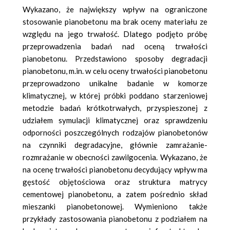
Wykazano, że największy wpływ na ograniczone
stosowanie pianobetonu ma brak oceny materiału ze
względu na jego trwałość. Dlatego podjęto próbę
przeprowadzenia badań nad oceną trwałości
pianobetonu. Przedstawiono sposoby degradacji
pianobetonu, m.in. w celu oceny trwałości pianobetonu
przeprowadzono unikalne badanie w komorze
klimatycznej, w której próbki poddano starzeniowej
metodzie badań krótkotrwałych, przyspieszonej z
udziałem symulacji klimatycznej oraz sprawdzeniu
odporności poszczególnych rodzajów pianobetonów
na czynniki degradacyjne, głównie zamrażanie-
rozmrażanie w obecności zawilgocenia. Wykazano, że
na ocenę trwałości pianobetonu decydujący wpływ ma
gęstość objętościowa oraz struktura matrycy
cementowej pianobetonu, a zatem pośrednio skład
mieszanki pianobetonowej. Wymieniono także
przykłady zastosowania pianobetonu z podziałem na