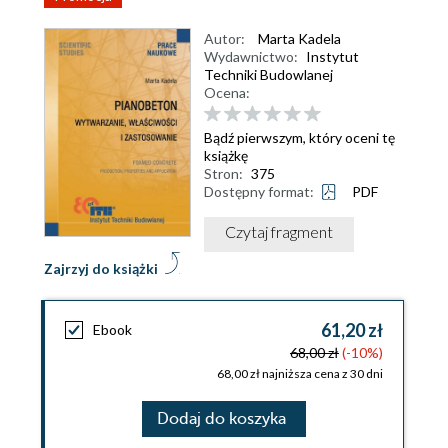
Autor:
Marta Kadela
Wydawnictwo:
Instytut
Techniki Budowlanej
Ocena:
Bądź pierwszym, który oceni tę
książkę
Stron:
375
Dostępny format:
PDF
Czytaj fragment
Zajrzyj do książki
61,20 zł
Ebook
68,00 zł
(-10%)
68,00 zł najniższa cena z 30 dni
Dodaj do koszyka