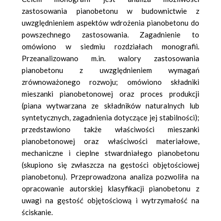
zastosowania pianobetonu w budownictwie z
uwzględnieniem aspektów wdrożenia pianobetonu do
powszechnego zastosowania. Zagadnienie to
omówiono w siedmiu rozdziałach monografii.
Przeanalizowano m.in. walory zastosowania
pianobetonu z uwzględnieniem wymagań
zrównoważonego rozwoju; omówiono składniki
mieszanki pianobetonowej oraz proces produkcji
(piana wytwarzana ze składników naturalnych lub
syntetycznych, zagadnienia dotyczące jej stabilności);
przedstawiono także właściwości mieszanki
pianobetonowej oraz właściwości materiałowe,
mechaniczne i cieplne stwardniałego pianobetonu
(skupiono się zwłaszcza na gęstości objętościowej
pianobetonu). Przeprowadzona analiza pozwoliła na
opracowanie autorskiej klasyfikacji pianobetonu z
uwagi na gęstość objętościową i wytrzymałość na
ściskanie.