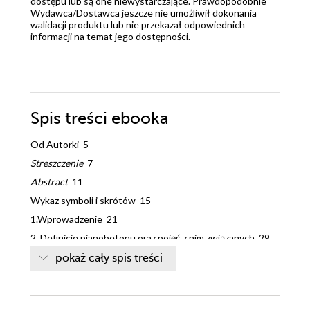
dostępu lub są one niewystarczające. Prawdopodobnie
Wydawca/Dostawca jeszcze nie umożliwił dokonania
walidacji produktu lub nie przekazał odpowiednich
informacji na temat jego dostępności.
Spis treści
ebooka
Od Autorki 5
Streszczenie
7
Abstract
11
Wykaz symboli i skrótów 15
1.Wprowadzenie 21
2. Definicje pianobetonu oraz pojęć z nim związanych 29
2.1. Definicja i klasyfikacja pianobetonu 29
pokaż cały spis treści
2.2. Podstawowe definicje dotyczące pianobetonu 39
2.3. Podstawowe kryteria oceny właściwości 49