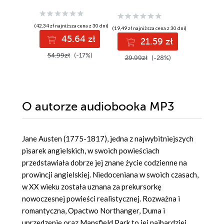
(42,34 zł najniższa cena z 30 dni)
(19,49 zł najniższa cena z 30 dni)
(12,74 zł najni
45.64 zł
21.59 zł
1
Do 1
54.99zł
(-17%)
29.99zł
(-28%)
Oszczęd
W real
18.0
O autorze
audiobooka MP3
Jane Austen (1775-1817), jedna z najwybitniejszych
pisarek angielskich, w swoich powieściach
przedstawiała dobrze jej znane życie codzienne na
prowincji angielskiej. Niedoceniana w swoich czasach,
w XX wieku została uznana za prekursorkę
nowoczesnej powieści realistycznej. Rozważna i
romantyczna, Opactwo Northanger, Duma i
uprzedzenie oraz Mansfield Park to jej najbardziej