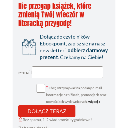
Nie przegap książek, które
zmienią Twój wieczór w
literacką przygodę!
Dołącz do czytelników
Ebookpoint, zapisz się na nasz
newsletter i
odbierz darmowy
prezent
. Czekamy na Ciebie!
e-mail
*
Chcę otrzymywać na podany e-mail
informacje o zniżkach, promocjach oraz
nowościach wydawniczych.
więcej »
DOŁĄCZ TERAZ
Bez spamu, 1-2 wiadomości tygodniowo!
Zobacz więcej »