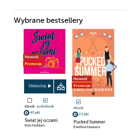
Wybrane bestsellery
Nowość
Promocja
Nowość
Promocja
Promocja
Przedspr
Odsłuchaj
ebook
audiobook
ebook
ebook
45 pkt
21 pkt
13 pkt
Świat jej oczami
Pucked Summer
Bratnie 
Kim Holden
Ewelina Nawara
Julia Justi