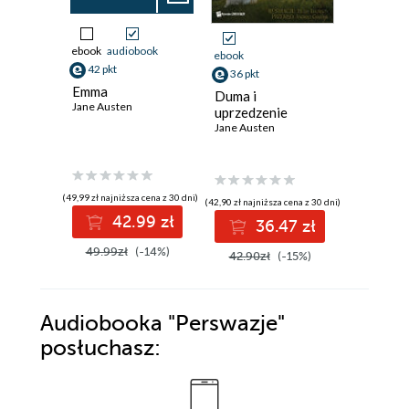
ebook
audiobook
ebook
aud
ebook
42 pkt
37 pkt
36 pkt
Emma
Duma i
Duma i
Jane Austen
uprzedz
uprzedzenie
Jane Aust
Jane Austen
(49,99 zł najniższa cena z 30 dni)
(29,24 zł najni
(42,90 zł najniższa cena z 30 dni)
42.99 zł
3
36.47 zł
49.99zł
(-14%)
44.99z
42.90zł
(-15%)
Audiobooka
"Perswazje"
posłuchasz: