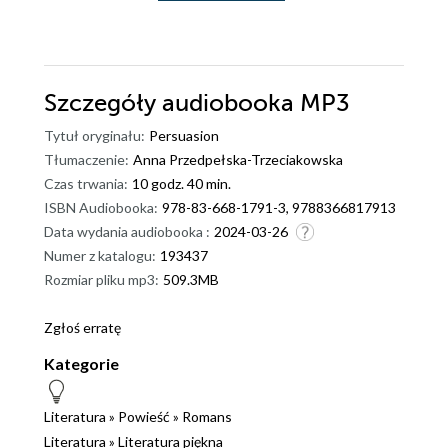
Szczegóły
audiobooka MP3
Tytuł oryginału:
Persuasion
Tłumaczenie:
Anna Przedpełska-Trzeciakowska
Czas trwania:
10 godz. 40 min.
ISBN Audiobooka:
978-83-668-1791-3, 9788366817913
Data wydania audiobooka :
2024-03-26
Numer z katalogu:
193437
Rozmiar pliku mp3:
509.3MB
Zgłoś erratę
Kategorie
Literatura
»
Powieść
»
Romans
Literatura
»
Literatura piękna