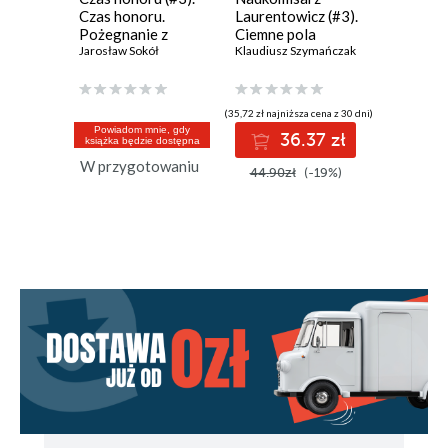
Czas honoru.
Laurentowicz (#3).
martwić 
Pożegnanie z
Ciemne pola
żyć
Warszawą
Jarosław Sokół
Klaudiusz Szymańczak
Dale Carn
(35,72 zł najniższa cena z 30 dni)
(49,90 zł najni
Powiadom mnie, gdy
36.37 zł
4
książka będzie dostępna
W przygotowaniu
44.90zł
(-19%)
49.90z