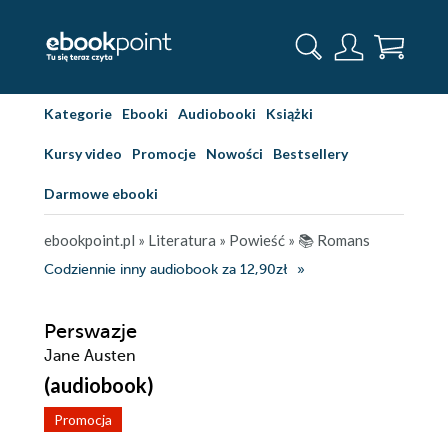
Kategorie
Ebooki
Audiobooki
Książki
Kursy video
Promocje
Nowości
Bestsellery
Darmowe ebooki
ebookpoint.pl
»
Literatura
»
Powieść
»
📚 Romans
Codziennie inny audiobook za 12,90zł
Perswazje
Jane Austen
(audiobook)
Promocja