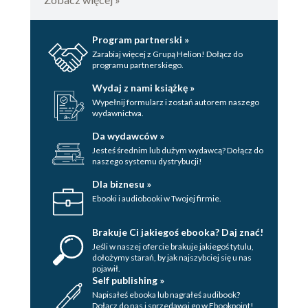
Program partnerski »
Zarabiaj więcej z Grupą Helion! Dołącz do
programu partnerskiego.
Wydaj z nami książkę »
Wypełnij formularz i zostań autorem naszego
wydawnictwa.
Da wydawców »
Jesteś średnim lub dużym wydawcą? Dołącz do
naszego systemu dystrybucji!
Dla biznesu »
Ebooki i audiobooki w Twojej firmie.
Brakuje Ci jakiegoś ebooka? Daj znać!
Jeśli w naszej ofercie brakuje jakiegoś tytulu,
dołożymy starań, by jak najszybciej się u nas
pojawił.
Self publishing »
Napisałeś ebooka lub nagrałeś audibook?
Dołącz do nas i sprzedawaj go w Ebookpoint!