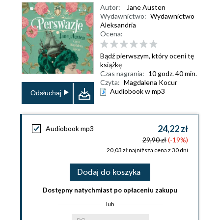
Autor:
Jane Austen
Wydawnictwo:
Wydawnictwo
Aleksandria
Ocena:
Bądź pierwszym, który oceni tę
książkę
Czas nagrania:
10 godz. 40 min.
Czyta:
Magdalena Kocur
Audiobook w mp3
Odsłuchaj
24,22 zł
Audiobook mp3
29,90 zł
(-19%)
20,03 zł najniższa cena z 30 dni
Dodaj do koszyka
Dostępny natychmiast po opłaceniu zakupu
lub