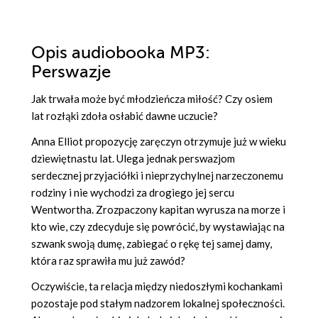
Opis
audiobooka MP3
:
Perswazje
Jak trwała może być młodzieńcza miłość? Czy osiem
lat rozłąki zdoła osłabić dawne uczucie?
Anna Elliot propozycję zaręczyn otrzymuje już w wieku
dziewiętnastu lat. Ulega jednak perswazjom
serdecznej przyjaciółki i nieprzychylnej narzeczonemu
rodziny i nie wychodzi za drogiego jej sercu
Wentwortha. Zrozpaczony kapitan wyrusza na morze i
kto wie, czy zdecyduje się powrócić, by wystawiając na
szwank swoją dumę, zabiegać o rękę tej samej damy,
która raz sprawiła mu już zawód?
Oczywiście, ta relacja między niedoszłymi kochankami
pozostaje pod stałym nadzorem lokalnej społeczności.