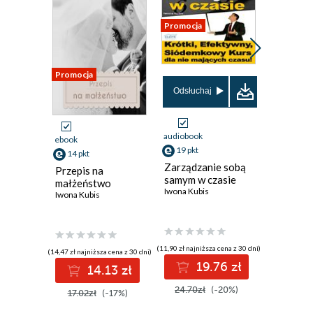
Promocja
Promocja
Nowość
Promocja
Odsłuchaj
audiobook
ebook
ebook
aud
19 pkt
14 pkt
33 pkt
Zarządzanie sobą
Przepis na
Śniadani
samym w czasie
małżeństwo
mistrzó
Iwona Kubis
Iwona Kubis
Kurt Vonn
(11,90 zł najniższa cena z 30 dni)
(14,47 zł najniższa cena z 30 dni)
(33,88 zł najni
19.76 zł
14.13 zł
3
24.70zł
(-20%)
17.02zł
(-17%)
44.00z