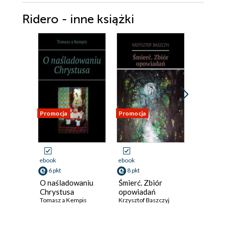
Ridero - inne książki
Promocja
Promocja
Promocja
ebook
ebook
ebook
6 pkt
8 pkt
8 pkt
O naśladowaniu
Śmierć. Zbiór
Domek. 
Chrystusa
opowiadań
poezji
Tomasz a Kempis
Krzysztof Baszczyj
Krzysztof 