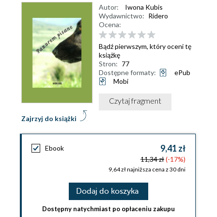
Autor:
Iwona Kubis
Wydawnictwo:
Ridero
Ocena:
Bądź pierwszym, który oceni tę
książkę
Stron:
77
Dostępne formaty:
ePub
Mobi
Czytaj fragment
Zajrzyj do książki
9,41 zł
Ebook
11,34 zł
(-17%)
9,64 zł najniższa cena z 30 dni
Dodaj do koszyka
Dostępny natychmiast po opłaceniu zakupu