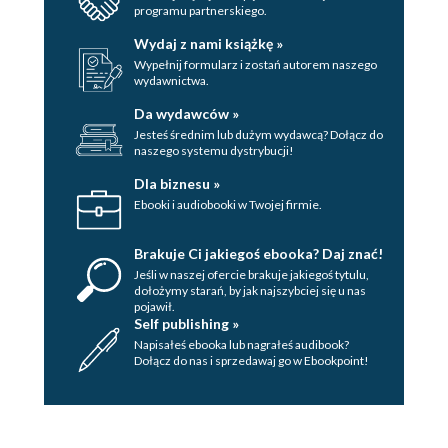
programu partnerskiego.
Wydaj z nami książkę »
Wypełnij formularz i zostań autorem naszego
wydawnictwa.
Da wydawców »
Jesteś średnim lub dużym wydawcą? Dołącz do
naszego systemu dystrybucji!
Dla biznesu »
Ebooki i audiobooki w Twojej firmie.
Brakuje Ci jakiegoś ebooka? Daj znać!
Jeśli w naszej ofercie brakuje jakiegoś tytulu,
dołożymy starań, by jak najszybciej się u nas
pojawił.
Self publishing »
Napisałeś ebooka lub nagrałeś audibook?
Dołącz do nas i sprzedawaj go w Ebookpoint!