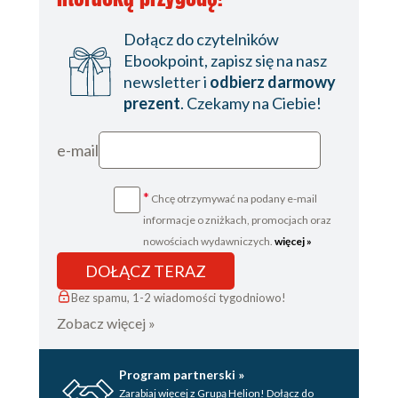
Dołącz do czytelników
Ebookpoint, zapisz się na nasz
newsletter i
odbierz darmowy
prezent
. Czekamy na Ciebie!
e-mail
*
Chcę otrzymywać na podany e-mail
informacje o zniżkach, promocjach oraz
nowościach wydawniczych.
więcej »
DOŁĄCZ TERAZ
Bez spamu, 1-2 wiadomości tygodniowo!
Zobacz więcej »
Program partnerski »
Zarabiaj więcej z Grupą Helion! Dołącz do