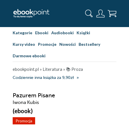
Kategorie
Ebooki
Audiobooki
Książki
Kursy video
Promocje
Nowości
Bestsellery
Darmowe ebooki
ebookpoint.pl
»
Literatura
»
📚 Proza
Codziennie inna książka za 9,90zł
Pazurem Pisane
Iwona Kubis
(ebook)
Promocja