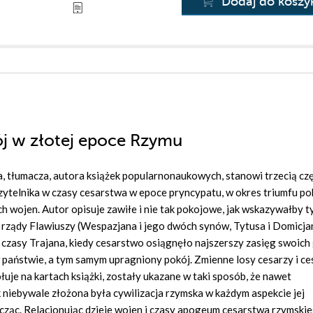
Dodaj do koszy
ój w złotej epoce Rzymu
, tłumacza, autora książek popularnonaukowych, stanowi trzecią cz
czytelnika w czasy cesarstwa w epoce pryncypatu, w okres triumfu pok
ych wojen. Autor opisuje zawiłe i nie tak pokojowe, jak wskazywałby t
ez rządy Flawiuszy (Wespazjana i jego dwóch synów, Tytusa i Domicja
, czasy Trajana, kiedy cesarstwo osiągnęło najszerszy zasięg swoich 
w państwie, a tym samym upragniony pokój. Zmienne losy cesarzy i ce
uje na kartach książki, zostały ukazane w taki sposób, że nawet
 niebywale złożona była cywilizacja rzymska w każdym aspekcie jej
ończąc. Relacjonując dzieje wojen i czasy apogeum cesarstwa rzymski