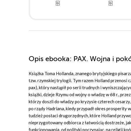
Opis
ebooka
: PAX. Wojna i pok
Książka Toma Hollanda, znanego brytyjskiego pisarza
tzw. rzymskiej trylogii. Tym razem Holland przenosi 
pax), który nastąpił po serii trudnych i wyniszczając
książki, dzieje Rzymu od wojny o władzę w 68 r., prz
którzy doszli do władzy po kryzysie czterech cesarzy
po rządy Hadriana, kiedy przypadł okres prosperity 
tudzież postaci drugorzędnych, które Holland przywoł
nieprzygotowany odbiorca z łatwością dostrzeże, jak
funkcjonowania, od polityki poczynając, na religii k