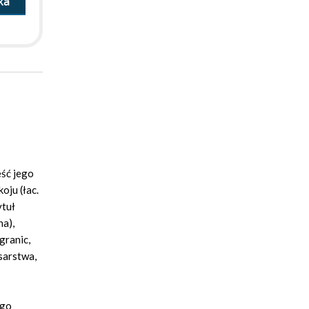
ka
ęść jego
oju (łac.
ytuł
na),
granic,
sarstwa,
ego