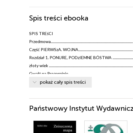
Spis treści
ebooka
SPIS TREśCI
Przedmowa.............................................................................................
Część PIERWSzA. WOJNA.................................................................
Rozdział 1. PONURE, PODzIEMNE BÓSTWA ...................................
złoty wiek .............................................................................................
Gwałt na Prozerpinie ..........................................................................
Powrót do przyszłości ........................................................................
pokaż cały spis treści
Łowcy głów ..........................................................................................
Rozdział 2. CzTEREJ CESARzE ..........................................................
Bunt nad Renem ..................................................................................
Państwowy Instytut Wydawniczy
Lud bardzo osobliwy ...........................................................................
Piękny zapach.......................................................................................
Czwarta bestia ...................................................................................