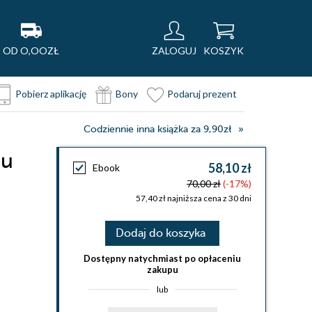
OD O,OOZŁ
ZALOGUJ
KOSZYK
Pobierz aplikację
Bony
Podaruj prezent
Codziennie inna książka za 9,90zł
mu
58,10 zł
Ebook
70,00 zł
(-17%)
57,40 zł najniższa cena z 30 dni
Dodaj do koszyka
Dostępny natychmiast po opłaceniu
zakupu
lub