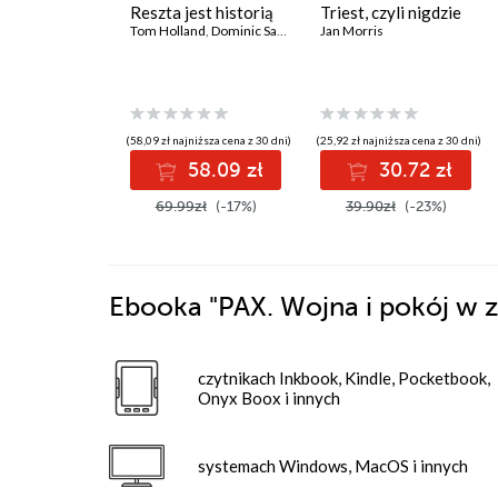
Reszta jest historią
Triest, czyli nigdzie
Tom Holland
,
Dominic Sandbrook
Jan Morris
(58,09 zł najniższa cena z 30 dni)
(25,92 zł najniższa cena z 30 dni)
58.09 zł
30.72 zł
69.99zł
(-17%)
39.90zł
(-23%)
Ebooka
"PAX. Wojna i pokój w 
czytnikach Inkbook, Kindle, Pocketbook,
Onyx Boox i innych
systemach Windows, MacOS i innych