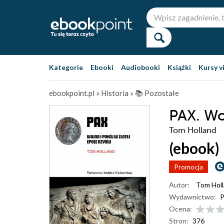
Kategorie
Ebooki
Audiobooki
Książki
Kursy v
ebookpoint.pl
»
Historia
»
📚 Pozostałe
PAX. Wo
Tom Holland
(ebook)
Promocja
Autor:
Tom Hol
Wydawnictwo:
P
Ocena:
Stron:
376