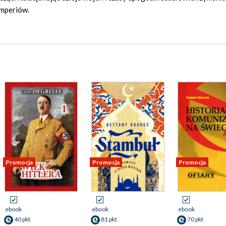
imperiów.
Promocja
Promocja
Promocja
ebook
ebook
ebook
40 pkt
81 pkt
70 pkt