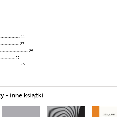
......................... 11
..................... 27
........................ 29
.................... 29
....................... 42
....................... 52
..................... 61
........................ 68
...................... 68
 - inne książki
...................... 81
..................... 94
...................... 104