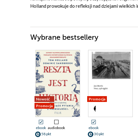
Holland prowokuje do refleksji nad dziejami wielkich 
Wybrane bestsellery
Nowość
Promocja
Promocja
ebook
audiobook
ebook
58 pkt
30 pkt