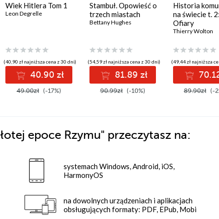
Wiek Hitlera Tom 1
Stambuł. Opowieść o
Historia kom
Leon Degrelle
trzech miastach
na świecie t. 2
Bettany Hughes
Ofiary
Thierry Wolton
(40,90 zł najniższa cena z 30 dni)
(54,59 zł najniższa cena z 30 dni)
(49,44 zł najniższa ce
40.90 zł
81.89 zł
70.12
49.00zł
(-17%)
90.99zł
(-10%)
89.90zł
(-2
złotej epoce Rzymu"
przeczytasz na:
systemach Windows, Android, iOS,
HarmonyOS
na dowolnych urządzeniach i aplikacjach
obsługujących formaty: PDF, EPub, Mobi