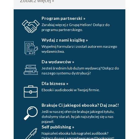
Zobacz więcej »
Program partnerski »
Zarabiaj więcej z Grupą Helion! Dołącz do
programu partnerskiego.
Wydaj z nami książkę »
Wypełnij formularz i zostań autorem naszego
wydawnictwa.
Da wydawców »
Jesteś średnim lub dużym wydawcą? Dołącz do
naszego systemu dystrybucji!
Dla biznesu »
Ebooki i audiobooki w Twojej firmie.
Brakuje Ci jakiegoś ebooka? Daj znać!
Jeśli w naszej ofercie brakuje jakiegoś tytulu,
dołożymy starań, by jak najszybciej się u nas
pojawił.
Self publishing »
Napisałeś ebooka lub nagrałeś audibook?
Dołącz do nas i sprzedawaj go w Ebookpoint!