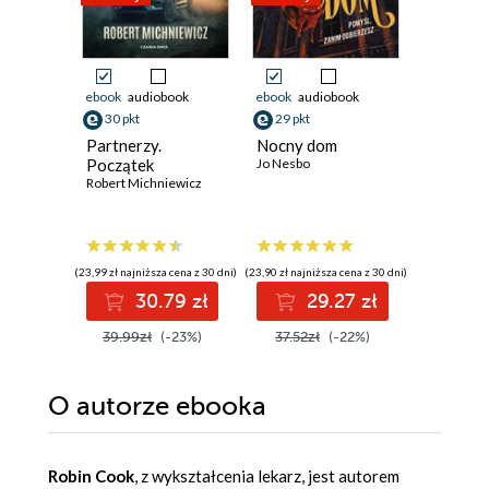
ebook
audiobook
ebook
audiobook
ebook
30 pkt
29 pkt
15 pkt
Partnerzy.
Nocny dom
Arsne Lu
Początek
Jo Nesbo
Dżentel
Robert Michniewicz
włamyw
Maurice L
(23,99 zł najniższa cena z 30 dni)
(23,90 zł najniższa cena z 30 dni)
(13,80 zł najni
30.79 zł
29.27 zł
1
39.99zł
(-23%)
37.52zł
(-22%)
19.99z
O autorze
ebooka
Robin Cook
, z wykształcenia lekarz, jest autorem