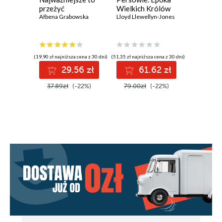
Rozdział 11
przeżyć
Wielkich Królów
pragną 
Ałbena Grabowska
Lloyd Llewellyn-Jones
Rozdział 12
Rozdział 13
(19,90 zł najniższa cena z 30 dni)
(51,35 zł najniższa cena z 30 dni)
(31,12 zł najni
Rozdział 14
29.56 zł
61.62 zł
2
Rozdział 15
37.89zł
(-22%)
79.00zł
(-22%)
39.90z
Rozdział 16
Rozdział 17
Epilog