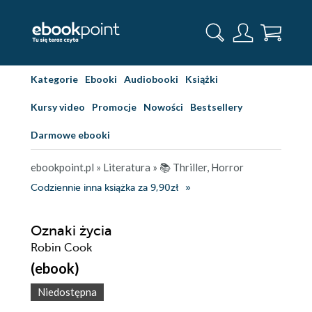
Kategorie
Ebooki
Audiobooki
Książki
Kursy video
Promocje
Nowości
Bestsellery
Darmowe ebooki
ebookpoint.pl
»
Literatura
»
📚 Thriller, Horror
Codziennie inna książka za 9,90zł
Oznaki życia
Robin Cook
(ebook)
Niedostępna