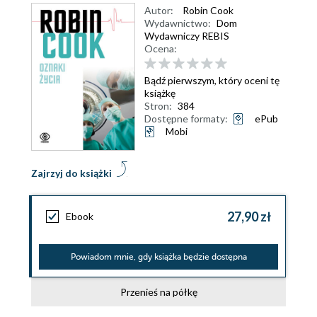
Autor:
Robin Cook
Wydawnictwo:
Dom
Wydawniczy REBIS
Ocena:
Bądź pierwszym, który oceni tę
książkę
Stron:
384
Dostępne formaty:
ePub
Mobi
Zajrzyj do książki
27,90 zł
Ebook
Powiadom mnie, gdy książka będzie dostępna
Przenieś na półkę