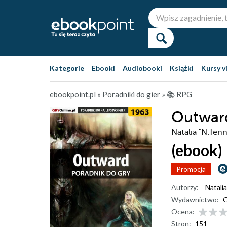
Kategorie
Ebooki
Audiobooki
Książki
Kursy v
ebookpoint.pl
»
Poradniki do gier
»
📚 RPG
Outward
Natalia "N.Ten
(ebook)
Promocja
Autorzy:
Natalia
Wydawnictwo:
G
Ocena:
Stron:
151