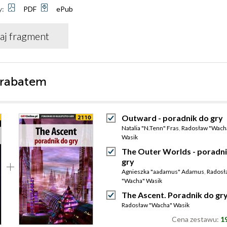
y:
PDF
ePub
aj fragment
 rabatem
Outward - poradnik do gry
Natalia "N.Tenn" Fras
,
Radosław "Wach
Wasik
The Outer Worlds - poradni
gry
Agnieszka "aadamus" Adamus
,
Radosł
"Wacha" Wasik
The Ascent. Poradnik do gr
Radosław "Wacha" Wasik
Cena zestawu:
19