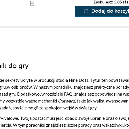
Zyskujesz: 5.85 zł 
Dodaj do koszy
ik do gry
ie sekrety ukryte w produkcji studia Nine Dots. Tytuł ten powstawa
ej grupy odbiorców. W naszym poradniku znajdziesz praktyczne porady
 zasad gry. Dodatkowo, w rozdziale FAQ, znajdziesz odpowiedzi na ws
zemy wszystkie ważne mechaniki
Outward
, takie jak walka, awansowan
zadań, abyście mogli ze spokojem wejść w świat gry.
vivalowe. Twoja postać musi jeść, dbać o swoje ubranie oraz o swoj
ercia. W tym poradniku znajdziesz liczne porady oraz wskazówki, kt