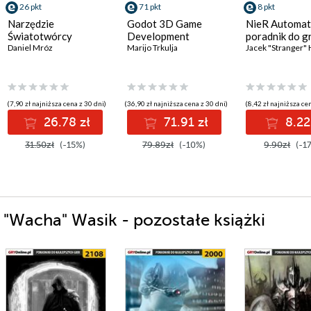
26 pkt
71 pkt
8 pkt
Narzędzie
Godot 3D Game
NieR Automat
Światotwórcy
Development
poradnik do g
Daniel Mróz
Marijo Trkulja
Jacek "Stranger" 
(7,90 zł najniższa cena z 30 dni)
(36,90 zł najniższa cena z 30 dni)
(8,42 zł najniższa ce
26.78 zł
71.91 zł
8.22
31.50zł
(-15%)
79.89zł
(-10%)
9.90zł
(-1
 "Wacha" Wasik - pozostałe książki