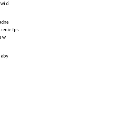
wi ci
ładne
zenie fps
e w
 aby