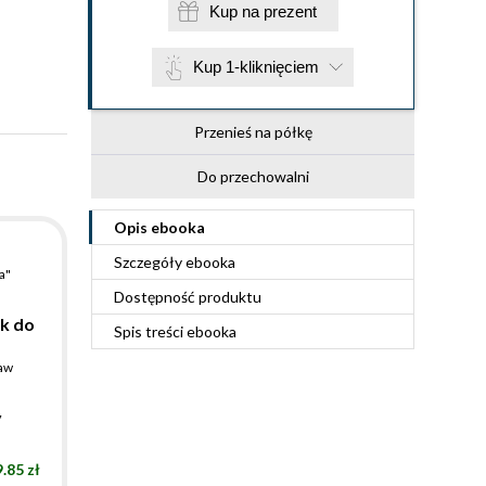
Kup na prezent
Kup 1-kliknięciem
Przenieś na półkę
Do przechowalni
Opis
ebooka
Szczegóły
ebooka
a"
Dostępność produktu
k do
Spis treści
ebooka
aw
y
.85 zł