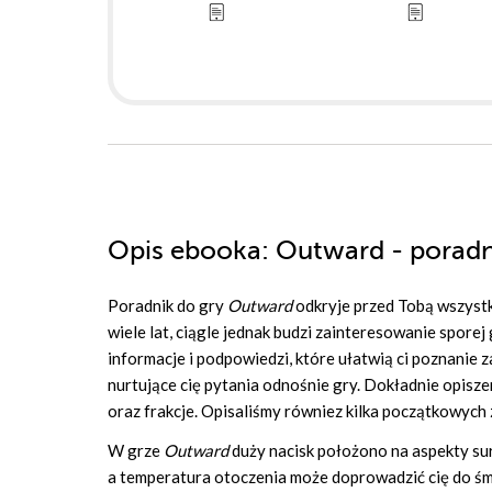
Opis
ebooka
: Outward - poradn
Poradnik do gry
Outward
odkryje przed Tobą wszystk
wiele lat, ciągle jednak budzi zainteresowanie spor
informacje i podpowiedzi, które ułatwią ci poznanie
nurtujące cię pytania odnośnie gry. Dokładnie opis
oraz frakcje. Opisaliśmy równiez kilka początkowych 
W grze
Outward
duży nacisk położono na aspekty sur
a temperatura otoczenia może doprowadzić cię do śmi