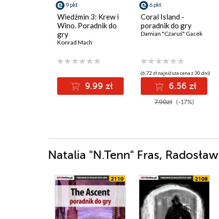
9 pkt
6 pkt
Wiedźmin 3: Krew i
Coral Island -
Wino. Poradnik do
poradnik do gry
gry
Damian "Czaruś" Gacek
Konrad Mach
(6,72 zł najniższa cena z 30 dni)
9.99 zł
6.56 zł
7.90zł
(-17%)
Natalia "N.Tenn" Fras, Radosław