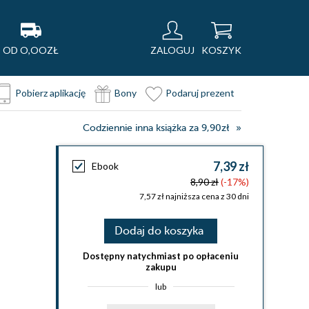
OD O,OOZŁ
ZALOGUJ
KOSZYK
Pobierz aplikację
Bony
Podaruj prezent
Codziennie inna książka za 9,90zł
7,39 zł
Ebook
8,90 zł
(-17%)
7,57 zł najniższa cena z 30 dni
Dodaj do koszyka
Dostępny natychmiast po opłaceniu
zakupu
lub