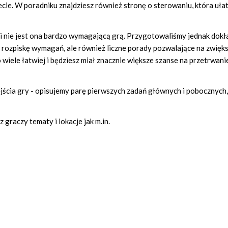
cie. W poradniku znajdziesz również stronę o sterowaniu, która ułat
i nie jest ona bardzo wymagającą grą. Przygotowaliśmy jednak dok
 rozpiskę wymagań, ale również liczne porady pozwalające na zwięks
o wiele łatwiej i będziesz miał znacznie większe szanse na przetrwani
jścia gry - opisujemy parę pierwszych zadań głównych i pobocznych,
graczy tematy i lokacje jak m.in.