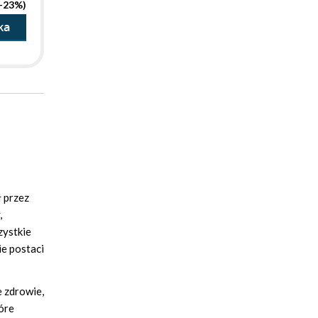
(-23%)
ka
ł przez
,
zystkie
ie postaci
e zdrowie,
óre