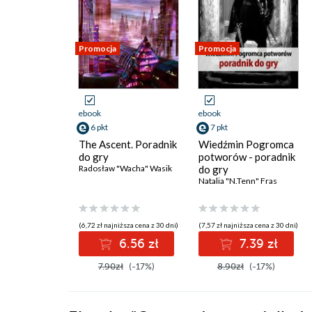
Promocja
Promocja
ebook
ebook
6 pkt
7 pkt
The Ascent. Poradnik
Wiedźmin Pogromca
do gry
potworów - poradnik
Radosław "Wacha" Wasik
do gry
Natalia "N.Tenn" Fras
(6,72 zł najniższa cena z 30 dni)
(7,57 zł najniższa cena z 30 dni)
6.56 zł
7.39 zł
7.90zł
(-17%)
8.90zł
(-17%)