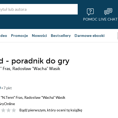
POMOC
LIVE CHAT
ideo
Promocje
Nowości
Bestsellery
Darmowe ebooki
 - poradnik do gry
n" Fras, Radosław "Wacha" Wasik
+7 pkt
 "N.Tenn" Fras
,
Radosław "Wacha" Wasik
ryOnline
Bądź pierwszym, który oceni tę książkę