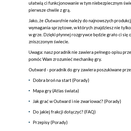
ułatwią ci funkcjonowanie w tym niebezpiecznym świe
pierwsze chwile z grą.
Jako, że
Outward
nie należy do najnowszych produkcj
wymagania sprzętowe, w których znajdziesz nie tylko
w grze. Dzięki płynnej rozgrywce będzie grało ci się 
zniszczonym świecie.
Uwaga: nasz poradnik nie zawiera pełnego opisu prze
pomóc Wam zrozumieć mechanikę gry.
Outward - poradnik do gry zawiera poszukiwane przez 
Dobra broń na start (Porady)
Mapa gry (Atlas świata)
Jak grać w Outward i nie zwariować? (Porady)
Do jakiej frakcji dołączyć? (FAQ)
Przepisy (Porady)