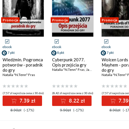
Promocja
Promocja
Promocja
ebook
ebook
ebook
7 pkt
8 pkt
7 pkt
Wiedźmin. Pogromca
Cyberpunk 2077.
Wolcen Lords
potworów - poradnik
Opis przejścia gry
Mayhem - por
do gry
Natalia "N.Tenn" Fras
,
Jacek "Stranger" Hałas
do gry
Natalia "N.Tenn" Fras
Natalia "N.Tenn" 
(7,57 zł najniższa cena z 30 dni)
(8,42 zł najniższa cena z 30 dni)
(7,57 zł najniższa cen
7.39 zł
8.22 zł
7.39
8.90zł
(-17%)
9.90zł
(-17%)
8.90zł
(-1