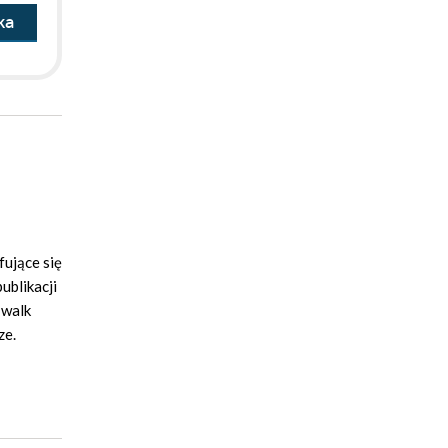
ka
fujące się
ublikacji
 walk
ze.