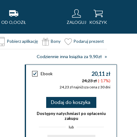
OD O,OOZŁ
ZALOGUJ
KOSZYK
Pobierz aplikację
Bony
Podaruj prezent
Codziennie inna książka za 9,90zł
20,11 zł
Ebook
24,23 zł
(-17%)
24,23 zł najniższa cena z 30 dni
Dodaj do koszyka
Dostępny natychmiast po opłaceniu
zakupu
lub