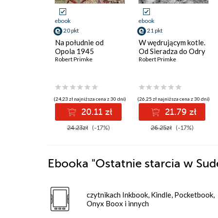
ebook
ebook
20 pkt
21 pkt
Na południe od
W wędrującym kotle.
Opola 1945
Od Sieradza do Odry
Robert Primke
Robert Primke
(24,23 zł najniższa cena z 30 dni)
(26,25 zł najniższa cena z 30 dni)
20.11 zł
21.79 zł
24.23zł
(-17%)
26.25zł
(-17%)
Ebooka
"Ostatnie starcia w Su
czytnikach Inkbook, Kindle, Pocketbook,
Onyx Boox i innych