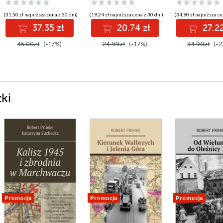
(31,50 zł najniższa cena z 30 dni)
(19,24 zł najniższa cena z 30 dni)
(34,90 zł najniższa ce
37.35 zł
20.74 zł
27.22
45.00zł
(-17%)
24.99zł
(-17%)
34.90zł
(-2
ki
Promocja
Promocja
Promocja