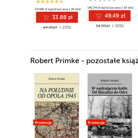
(42,34 zł najniższa cena z 30 dni)
(33,88 zł najniższa cena z 30 dni)
49.49 zł
33.88 zł
54.99zł
(-10%)
44.00zł
(-23%)
Robert Primke - pozostałe książ
Promocja
Promocja