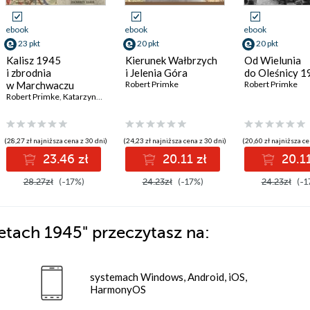
ebook
ebook
ebook
23 pkt
20 pkt
20 pkt
Kalisz 1945
Kierunek Wałbrzych
Od Wielunia
i zbrodnia
i Jelenia Góra
do Oleśnicy 
w Marchwaczu
Robert Primke
Robert Primke
Robert Primke
,
Katarzyna Suchecka
(28,27 zł najniższa cena z 30 dni)
(24,23 zł najniższa cena z 30 dni)
(20,60 zł najniższa ce
23.46 zł
20.11 zł
20.11
28.27zł
(-17%)
24.23zł
(-17%)
24.23zł
(-1
detach 1945"
przeczytasz na:
systemach Windows, Android, iOS,
HarmonyOS