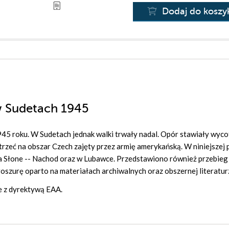
Dodaj do koszy
 w Sudetach 1945
945 roku. W Sudetach jednak walki trwały nadal. Opór stawiały wyco
trzeć na obszar Czech zajęty przez armię amerykańską. W niniejszej p
a Słone -- Nachod oraz w Lubawce. Przedstawiono również przebieg
szurę oparto na materiałach archiwalnych oraz obszernej literatur
e z dyrektywą EAA.