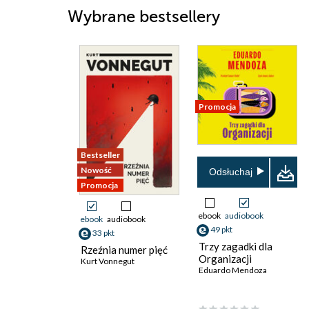
Wybrane bestsellery
Promocja
Bestseller
Nowość
Odsłuchaj
Promocja
ebook
audiobook
ebook
audiobook
49 pkt
33 pkt
Trzy zagadki dla
Rzeźnia numer pięć
Organizacji
Kurt Vonnegut
Eduardo Mendoza