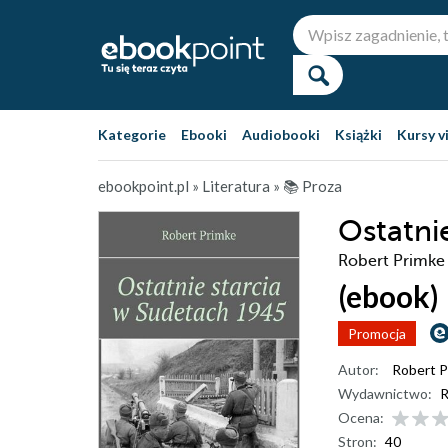
Kategorie
Ebooki
Audiobooki
Książki
Kursy v
ebookpoint.pl
»
Literatura
»
📚 Proza
Ostatni
Robert Primke
(ebook)
Promocja
Autor:
Robert P
Wydawnictwo:
R
Ocena:
Stron:
40