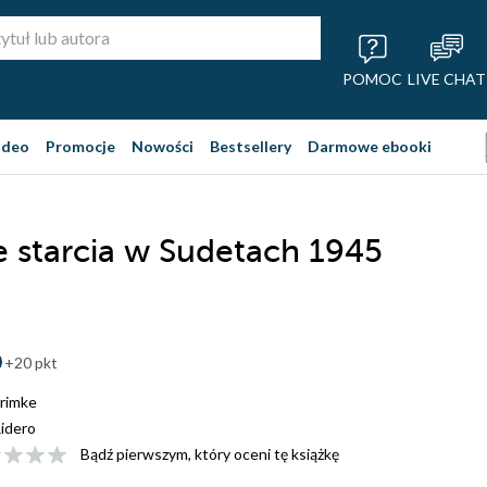
POMOC
LIVE CHAT
ideo
Promocje
Nowości
Bestsellery
Darmowe ebooki
e starcia w Sudetach 1945
+20 pkt
rimke
idero
Bądź pierwszym, który oceni tę książkę