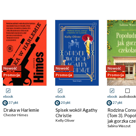
Nowość
Nowość
Nowość
Promocja
Promocja
Promocja
ebook
ebook
ebook
audiobook
37 pkt
20 pkt
27 pkt
Draka w Harlemie
Spisek wokół Agathy
Rodzina Cons
Chester Himes
Christie
(Tom 3). Popo
Kelly Oliver
jak gorzka cz
Sabina Waszut