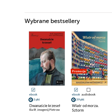
Wybrane bestsellery
Promocja
ebook
ebook
audiobook
3 pkt
39 pkt
Dwanaście krzeseł
Wiatr od morza.
Ilia Ilf
,
Jewgenij Pietrow
Sztorm