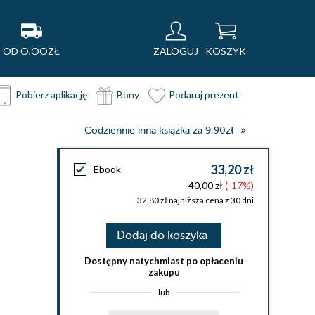
OD O,OOZŁ
ZALOGUJ
KOSZYK
Pobierz aplikację
Bony
Podaruj prezent
Codziennie inna książka za 9,90zł
33,20 zł
Ebook
40,00 zł
(-17%)
32,80 zł najniższa cena z 30 dni
Dodaj do koszyka
Dostępny natychmiast po opłaceniu
zakupu
lub