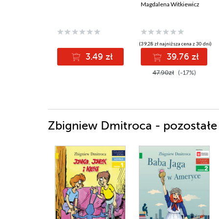
Magdalena Witkiewicz
(39,28 zł najniższa cena z 30 dni)
3.49 zł
39.76 zł
47.90zł
(-17%)
Zbigniew Dmitroca - pozostałe 