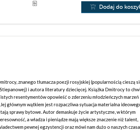
Dodaj do koszy
itrocy, znanego tłumacza poezji rosyjskiej (popularnością cieszą si
iepanowej) i autora literatury dziecięcej. Książka Dmitrocy to chw
bistych resentymentów opowieść o zderzeniu młodzieńczych marzeń 
. Jej głównym wątkiem jest rozpaczliwa sytuacja materialna ideoweg
zątają sprawy bytowe. Autor demaskuje życie artystyczne, w którym
resowność, a władza i pieniądze mają większe znaczenie niż talent,
wiadectwem pewnej egzystencji oraz mówi nam dużo o naszych czasac