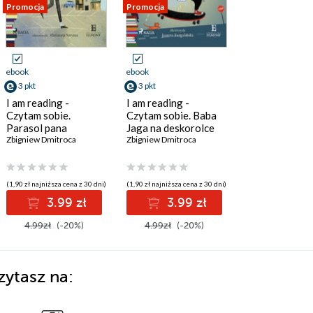
Promocja
Promocja
ebook
ebook
3 pkt
3 pkt
I am reading -
I am reading -
Czytam sobie.
Czytam sobie. Baba
Parasol pana
Jaga na deskorolce
Pantalona
Zbigniew Dmitroca
Zbigniew Dmitroca
(1,90 zł najniższa cena z 30 dni)
(1,90 zł najniższa cena z 30 dni)
3.99 zł
3.99 zł
4.99zł
(-20%)
4.99zł
(-20%)
zytasz na: