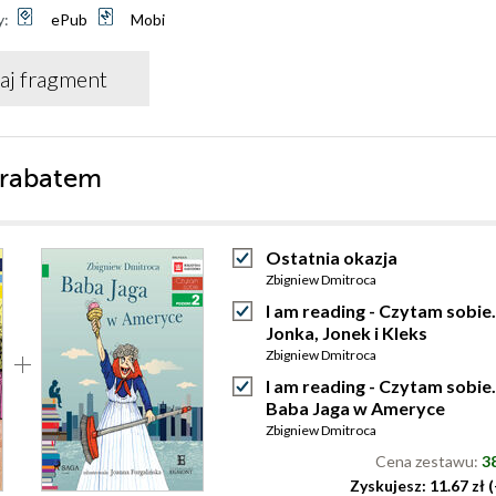
y:
ePub
Mobi
aj fragment
 rabatem
Ostatnia okazja
Zbigniew Dmitroca
I am reading - Czytam sobie.
Jonka, Jonek i Kleks
Zbigniew Dmitroca
I am reading - Czytam sobie.
Baba Jaga w Ameryce
Zbigniew Dmitroca
Cena zestawu:
38
Zyskujesz: 11.67 zł 