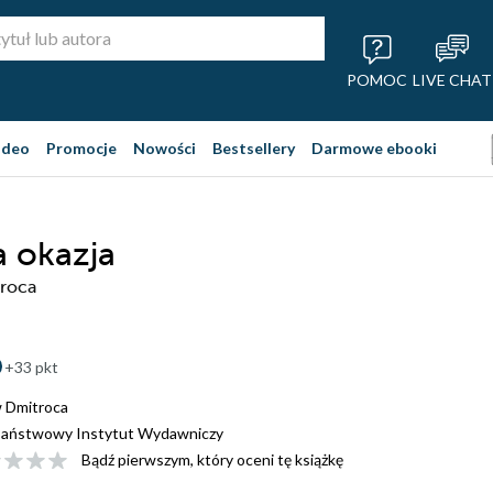
POMOC
LIVE CHAT
ideo
Promocje
Nowości
Bestsellery
Darmowe ebooki
a okazja
roca
+33 pkt
 Dmitroca
aństwowy Instytut Wydawniczy
Bądź pierwszym, który oceni tę książkę