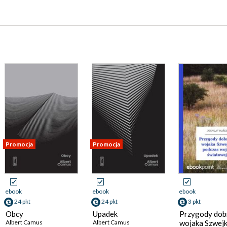
Promocja
Promocja
ebook
ebook
ebook
24 pkt
24 pkt
3 pkt
Obcy
Upadek
Przygody dob
Albert Camus
Albert Camus
wojaka Szwej