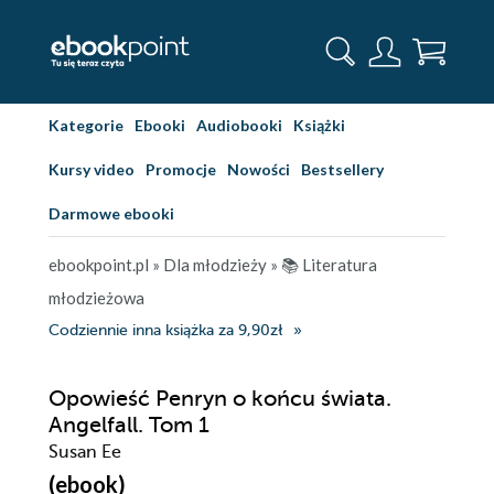
Kategorie
Ebooki
Audiobooki
Książki
Kursy video
Promocje
Nowości
Bestsellery
Darmowe ebooki
ebookpoint.pl
»
Dla młodzieży
»
📚 Literatura
młodzieżowa
Codziennie inna książka za 9,90zł
Opowieść Penryn o końcu świata.
Angelfall. Tom 1
Susan Ee
(ebook)