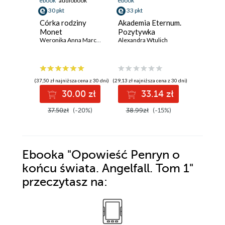
ebook
audiobook
ebook
ebook
30 pkt
33 pkt
43 pkt
Córka rodziny
Akademia Eternum.
Fake ska
Monet
Pozytywka
Lynn Paint
Weronika Anna Marczak
Alexandra Wtulich
(37,50 zł najniższa cena z 30 dni)
(29,13 zł najniższa cena z 30 dni)
(36,17 zł najni
30.00 zł
33.14 zł
4
37.50zł
(-20%)
38.99zł
(-15%)
53.99z
Ebooka
"Opowieść Penryn o
końcu świata. Angelfall. Tom 1"
przeczytasz na: