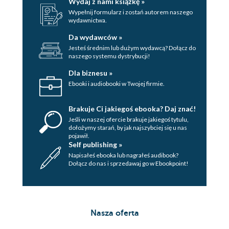
Wydaj z nami książkę »
Wypełnij formularz i zostań autorem naszego
Rozdział 45
wydawnictwa.
Rozdział 46
Da wydawców »
Jesteś średnim lub dużym wydawcą? Dołącz do
Rozdział 47
naszego systemu dystrybucji!
Podziękowania
Dla biznesu »
Ebooki i audiobooki w Twojej firmie.
Karta redakcyjna
Brakuje Ci jakiegoś ebooka? Daj znać!
Jeśli w naszej ofercie brakuje jakiegoś tytulu,
dołożymy starań, by jak najszybciej się u nas
pojawił.
Self publishing »
Napisałeś ebooka lub nagrałeś audibook?
Dołącz do nas i sprzedawaj go w Ebookpoint!
Nasza oferta