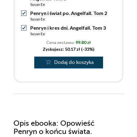
Susan Ee
Penryn i świat po. Angelfall. Tom 2
Susan Ee
Penryn i kres dni. Angelfall. Tom 3
Susan Ee
Cena zestawu:
99.80 zł
Zyskujesz: 50.17 zł (-33%)
Dodaj do koszyka
Opis
ebooka
: Opowieść
Penryn o końcu świata.