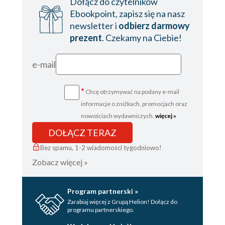
Dołącz do czytelników
Rozdział 32
Ebookpoint, zapisz się na nasz
newsletter i
odbierz darmowy
Rozdział 33
prezent
. Czekamy na Ciebie!
Rozdział 34
Rozdział 35
e-mail
Rozdział 36
*
Chcę otrzymywać na podany e-mail
Rozdział 37
informacje o zniżkach, promocjach oraz
Rozdział 38
nowościach wydawniczych.
więcej »
DOŁĄCZ TERAZ
Rozdział 39
Bez spamu, 1-2 wiadomości tygodniowo!
Rozdział 40
Zobacz więcej »
Rozdział 41
Rozdział 42
Program partnerski »
Zarabiaj więcej z Grupą Helion! Dołącz do
Rozdział 43
programu partnerskiego.
Rozdział 44