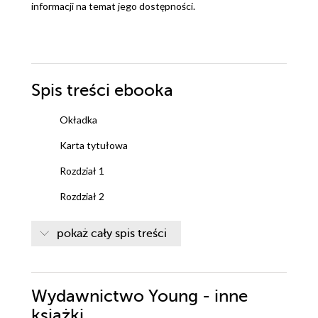
informacji na temat jego dostępności.
Spis treści
ebooka
Okładka
Karta tytułowa
Rozdział 1
Rozdział 2
Rozdział 3
pokaż cały spis treści
Rozdział 4
Rozdział 5
Wydawnictwo Young - inne
Rozdział 6
książki