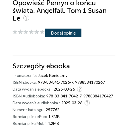
Opowieść Penryn o końcu
świata. Angelfall. Tom 1 Susan
Ee
Dodaj opinię
Szczegóły
ebooka
Tłumaczenie:
Jacek Konieczny
ISBN Ebooka:
978-83-841-7026-7, 9788384170267
Data wydania ebooka :
2025-03-26
ISBN Audiobooka:
978-83-841-7042-7, 9788384170427
Data wydania audiobooka :
2025-03-26
Numer z katalogu:
257762
Rozmiar pliku ePub:
1.8MB
Rozmiar pliku Mobi:
4.2MB