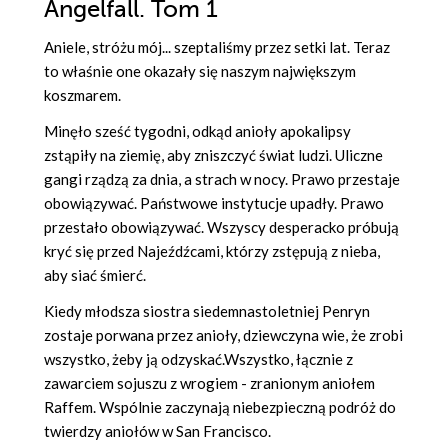
Angelfall. Tom 1
Aniele, stróżu mój... szeptaliśmy przez setki lat. Teraz
to właśnie one okazały się naszym największym
koszmarem.
Minęło sześć tygodni, odkąd anioły apokalipsy
zstąpiły na ziemię, aby zniszczyć świat ludzi. Uliczne
gangi rządzą za dnia, a strach w nocy. Prawo przestaje
obowiązywać. Państwowe instytucje upadły. Prawo
przestało obowiązywać. Wszyscy desperacko próbują
kryć się przed Najeźdźcami, którzy zstępują z nieba,
aby siać śmierć.
Kiedy młodsza siostra siedemnastoletniej Penryn
zostaje porwana przez anioły, dziewczyna wie, że zrobi
wszystko, żeby ją odzyskać.Wszystko, łącznie z
zawarciem sojuszu z wrogiem - zranionym aniołem
Raffem. Wspólnie zaczynają niebezpieczną podróż do
twierdzy aniołów w San Francisco.