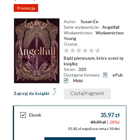
Promocja
Autor:
Susan Ee
Serie wydawnicze:
Angelfall
Wydawnictwo:
Wydawnictwo
Young
Ocena:
Bądź pierwszym, który oceni tę
książkę
Stron:
320
Dostępne formaty:
ePub
Mobi
Czytaj fragment
Zajrzyj do książki
35,97 zł
Ebook
49,99 zł
(-28%)
35,82 zł najniższa cena z 30 dni