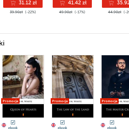
31.12 zł
41.42 zł
35.92
39.90zł
(-22%)
49.90zł
(-17%)
44.90zł
(-2
ki
Promocja
Promocja
Promocja
ebook
ebook
ebook