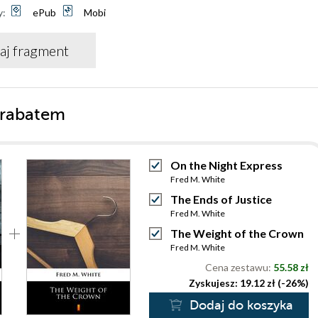
y:
ePub
Mobi
aj fragment
 rabatem
On the Night Express
Fred M. White
The Ends of Justice
Fred M. White
The Weight of the Crown
Fred M. White
Cena zestawu:
55.58 zł
Zyskujesz: 19.12 zł (-26%)
Dodaj do koszyka