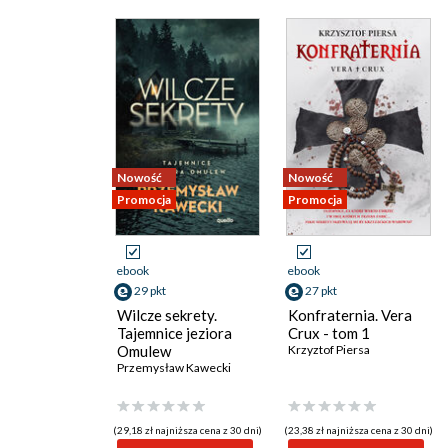
Nowość
Nowość
Promocja
Promocja
ebook
ebook
29 pkt
27 pkt
Wilcze sekrety.
Konfraternia. Vera
Tajemnice jeziora
Crux - tom 1
Omulew
Krzyztof Piersa
Przemysław Kawecki
(29,18 zł najniższa cena z 30 dni)
(23,38 zł najniższa cena z 30 dni)