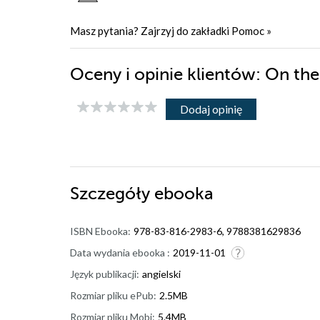
Masz pytania? Zajrzyj do zakładki
Pomoc
»
Oceny i opinie klientów: On th
Dodaj opinię
Szczegóły
ebooka
ISBN Ebooka:
978-83-816-2983-6, 9788381629836
Data wydania ebooka :
2019-11-01
Język publikacji:
angielski
Rozmiar pliku ePub:
2.5MB
Rozmiar pliku Mobi:
5.4MB