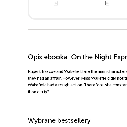
Opis
ebooka
: On the Night Exp
Rupert Bascoe and Wakefield are the main characters 
they had an affair. However, Miss Wakefield did not tr
Wakefield had a tough action. Therefore, she constantl
it on a trip?
Wybrane bestsellery