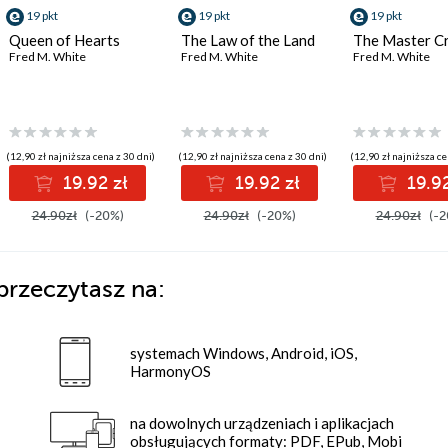
19 pkt
19 pkt
19 pkt
Queen of Hearts
The Law of the Land
The Master Cr
Fred M. White
Fred M. White
Fred M. White
(12,90 zł najniższa cena z 30 dni)
(12,90 zł najniższa cena z 30 dni)
(12,90 zł najniższa ce
19.92 zł
19.92 zł
19.92
24.90zł
(-20%)
24.90zł
(-20%)
24.90zł
(-2
przeczytasz na:
systemach Windows, Android, iOS,
HarmonyOS
na dowolnych urządzeniach i aplikacjach
obsługujących formaty: PDF, EPub, Mobi