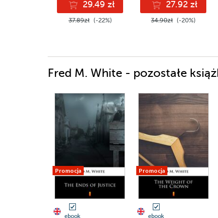
29.49 zł
27.92 zł
37.89zł
(-22%)
34.90zł
(-20%)
Fred M. White - pozostałe książ
Promocja
Promocja
ebook
ebook