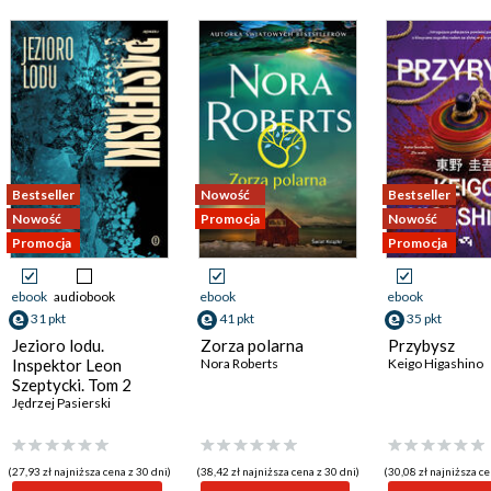
Bestseller
Nowość
Bestseller
Nowość
Promocja
Nowość
Promocja
Promocja
ebook
audiobook
ebook
ebook
31 pkt
41 pkt
35 pkt
Jezioro lodu.
Zorza polarna
Przybysz
Inspektor Leon
Nora Roberts
Keigo Higashino
Szeptycki. Tom 2
Jędrzej Pasierski
(27,93 zł najniższa cena z 30 dni)
(38,42 zł najniższa cena z 30 dni)
(30,08 zł najniższa ce