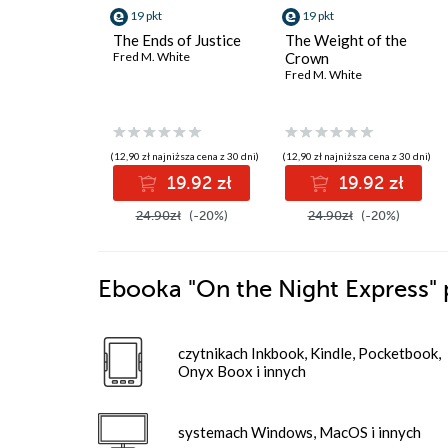
19 pkt
19 pkt
The Ends of Justice
The Weight of the
Fred M. White
Crown
Fred M. White
(12,90 zł najniższa cena z 30 dni)
(12,90 zł najniższa cena z 30 dni)
19.92 zł
19.92 zł
24.90zł
(-20%)
24.90zł
(-20%)
Ebooka
"On the Night Express"
czytnikach Inkbook, Kindle, Pocketbook,
Onyx Boox i innych
systemach Windows, MacOS i innych