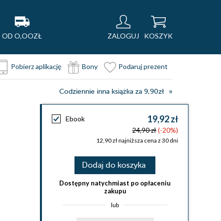
OD O,OOZŁ
ZALOGUJ
KOSZYK
Pobierz aplikację
Bony
Podaruj prezent
Codziennie inna książka za 9,90zł
19,92 zł
Ebook
24,90 zł
(-20%)
12,90 zł najniższa cena z 30 dni
Dodaj do koszyka
Dostępny natychmiast po opłaceniu
zakupu
lub