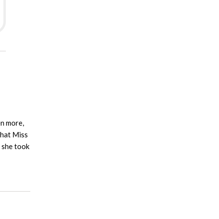
en more,
that Miss
t she took