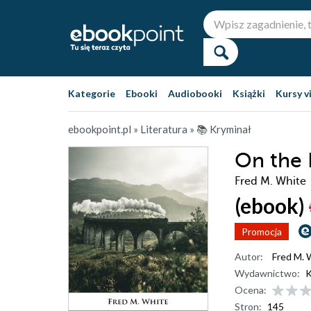
Kategorie
Ebooki
Audiobooki
Książki
Kursy v
ebookpoint.pl
»
Literatura
»
📚 Kryminał
On the 
Fred M. White
(ebook)
Promocja
Autor:
Fred M. 
Wydawnictwo:
K
Ocena:
Stron:
145