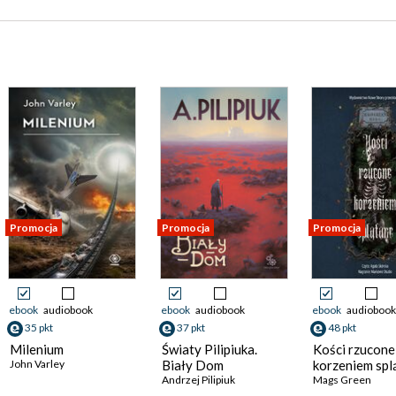
Promocja
Promocja
Promocja
ebook
audiobook
ebook
audiobook
ebook
audiobook
35 pkt
37 pkt
48 pkt
Milenium
Światy Pilipiuka.
Kości rzucone
John Varley
Biały Dom
korzeniem spl
Andrzej Pilipiuk
Mags Green