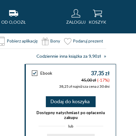
OD O,OOZŁ
ZALOGUJ
KOSZYK
Pobierz aplikację
Bony
Podaruj prezent
Codziennie inna książka za 9,90zł
37,35 zł
Ebook
45,00 zł
(-17%)
38,25 zł najniższa cena z 30 dni
Dodaj do koszyka
Dostępny natychmiast po opłaceniu
zakupu
lub