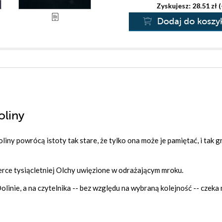
Zyskujesz: 28.51 zł 
Dodaj do koszy
oliny
liny powrócą istoty tak stare, że tylko ona może je pamiętać, i tak g
 serce tysiącletniej Olchy uwięzione w odrażającym mroku.
linie, a na czytelnika -- bez względu na wybraną kolejność -- czeka