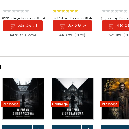
(29,24 zł najniższa cena z 30 dni)
(35,94 zł najniższa cena z 30 dni)
(43,42 zł najniższa ce
35.09 zł
37.29 zł
48.06
44.99zł
(-22%)
44.93zł
(-17%)
57.90zł
(-1
i
Promocja
Promocja
Promocja