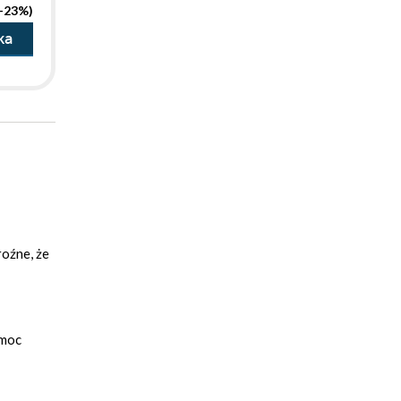
(-23%)
ka
roźne, że
 moc