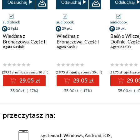
Odsłuchaj
Odsłuchaj
Odsłuchaj
audiobook
audiobook
audiobook
29 pkt
29 pkt
29 pkt
Wiedźma z
Wiedźma z
Baśń o Wilcze
Bronaczowa. Część II
Bronaczowa. Część I
Dolinie. Część I
Agata Kasiak
Agata Kasiak
Agata Kasiak
,
Jarosław Dobrowolski
(29,75 zł najniższa cena z 30 dni)
(29,75 zł najniższa cena z 30 dni)
(29,75 zł najniższa ce
29.05 zł
29.05 zł
29.05
35.00zł
(-17%)
35.00zł
(-17%)
35.00zł
(-1
"
przeczytasz na:
systemach Windows, Android, iOS,