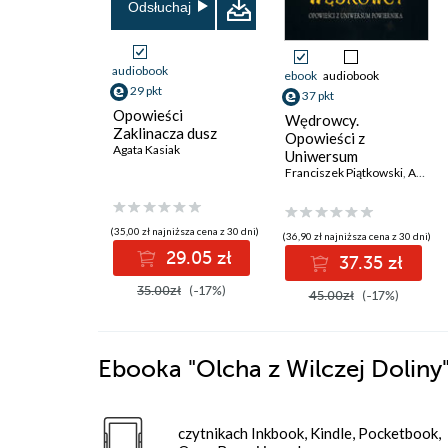
Odsłuchaj
audiobook
ebook
audiobook
29 pkt
37 pkt
Opowieści
Wędrowcy.
Zaklinacza dusz
Opowieści z
Agata Kasiak
Uniwersum
Powiernika
Franciszek Piątkowski
,
Agata Kasiak
(35,00 zł najniższa cena z 30 dni)
(36,90 zł najniższa cena z 30 dni)
29.05 zł
37.35 zł
35.00zł
(-17%)
45.00zł
(-17%)
Ebooka
"Olcha z Wilczej Doliny
czytnikach Inkbook, Kindle, Pocketbook,