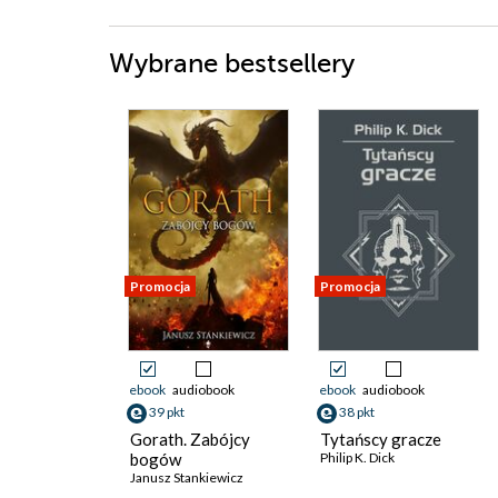
Wybrane bestsellery
Promocja
Promocja
ebook
audiobook
ebook
audiobook
39 pkt
38 pkt
Gorath. Zabójcy
Tytańscy gracze
bogów
Philip K. Dick
Janusz Stankiewicz