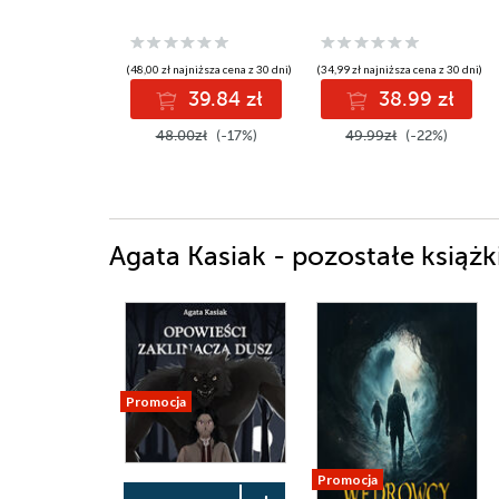
(48,00 zł najniższa cena z 30 dni)
(34,99 zł najniższa cena z 30 dni)
39.84 zł
38.99 zł
48.00zł
(-17%)
49.99zł
(-22%)
Agata Kasiak - pozostałe książk
Promocja
Promocja