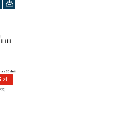
j
I i III
na z 30 dni)
 zł
7%)