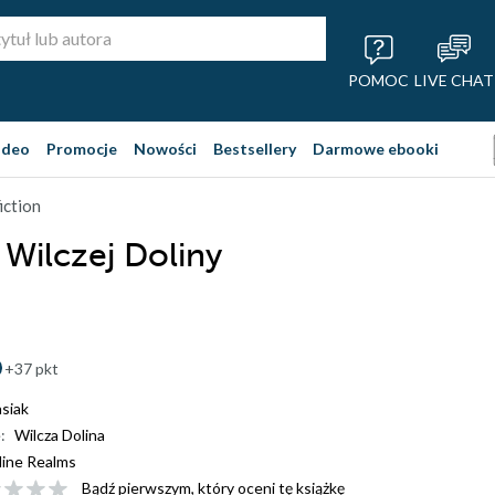
POMOC
LIVE CHAT
ideo
Promocje
Nowości
Bestsellery
Darmowe ebooki
iction
 Wilczej Doliny
+37 pkt
siak
:
Wilcza Dolina
ine Realms
Bądź pierwszym, który oceni tę książkę