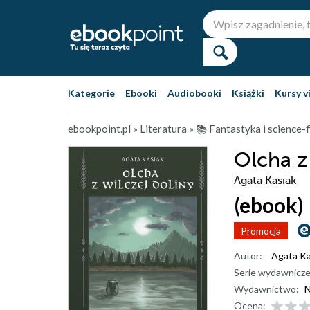
Kategorie
Ebooki
Audiobooki
Książki
Kursy v
ebookpoint.pl
»
Literatura
»
📚 Fantastyka i science-f
Olcha z
Agata Kasiak
(ebook)
Promocja
Autor:
Agata Ka
Serie wydawnicze
Wydawnictwo:
N
Ocena: