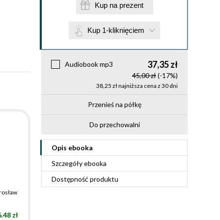
Kup na prezent
Kup 1-kliknięciem
37,35 zł
Audiobook mp3
45,00 zł
(-17%)
38,25 zł najniższa cena z 30 dni
Przenieś na półkę
Do przechowalni
Opis
ebooka
Szczegóły
ebooka
Dostępność produktu
rosław
.48 zł