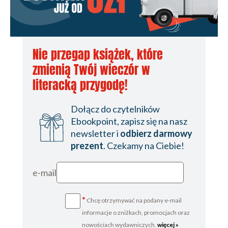
Nie przegap książek, które
zmienią Twój wieczór w
literacką przygodę!
Dołącz do czytelników
Ebookpoint, zapisz się na nasz
newsletter i
odbierz darmowy
prezent
. Czekamy na Ciebie!
e-mail
*
Chcę otrzymywać na podany e-mail
informacje o zniżkach, promocjach oraz
nowościach wydawniczych.
więcej »