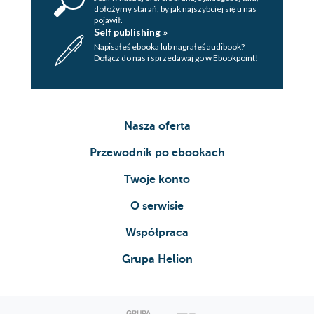
dołożymy starań, by jak najszybciej się u nas
pojawił.
Self publishing »
Napisałeś ebooka lub nagrałeś audibook?
Dołącz do nas i sprzedawaj go w Ebookpoint!
Nasza oferta
Przewodnik po ebookach
Twoje konto
O serwisie
Współpraca
Grupa Helion