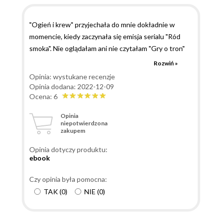
"Ogień i krew" przyjechała do mnie dokładnie w
momencie, kiedy zaczynała się emisja serialu "Ród
smoka". Nie oglądałam ani nie czytałam "Gry o tron"
więc ucieszyłam się że będę mogła poznać historię
Rozwiń »
jeszcze na trzysta lat wstecz (bo w tych dwóch
Opinia: wystukane recenzje
tomach to właśnie tam się cofamy) i dopiero później
Opinia dodana: 2022-12-09
wziąć się za "Grę o tron", w przypadku której
Ocena: 6
postanowiłam zacząć od słuchowiska, a później
Opinia
obejrzeć serial. I gdyby nie fakt, że "Ród smoka"
niepotwierdzona
zakupem
wciągnął mnie od pierwszego odcinka, to najpierw
bym przeczytała książki, ale tym razem było
Opinia dotyczy produktu:
odwrotnie. Czy żałuję? Zaraz opowiem. Ale zacznijmy
ebook
od fabuły. Jak już wyżej wspomniałam, cofamy się
trzysta lat wstecz względem wydarzeń z Gry o tron.
Czy opinia była pomocna:
Targaryenowie mieszkają na smoczej skale i
TAK
(
0
)
NIE
(
0
)
dowiadujemy się również wielu świetnych
ciekawostek, np. o tym jak powstał żelazny tron.