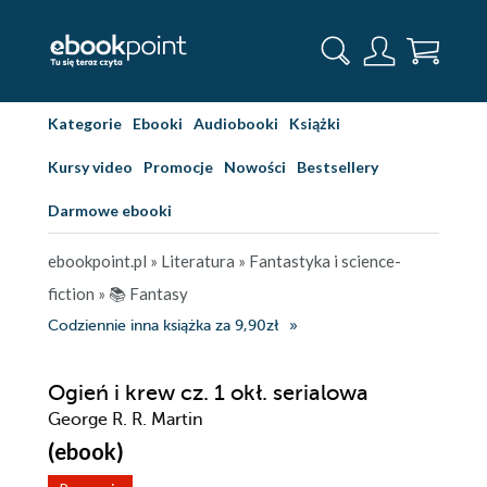
Kategorie
Ebooki
Audiobooki
Książki
Kursy video
Promocje
Nowości
Bestsellery
Darmowe ebooki
ebookpoint.pl
»
Literatura
»
Fantastyka i science-
fiction
»
📚 Fantasy
Codziennie inna książka za 9,90zł
Ogień i krew cz. 1 okł. serialowa
George R. R. Martin
(ebook)