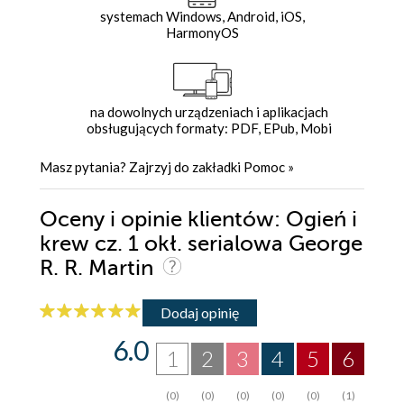
systemach Windows, Android, iOS,
HarmonyOS
na dowolnych urządzeniach i aplikacjach
obsługujących formaty: PDF, EPub, Mobi
Masz pytania? Zajrzyj do zakładki
Pomoc
»
Oceny i opinie klientów: Ogień i
krew cz. 1 okł. serialowa George
R. R. Martin
Dodaj opinię
6.0
1
2
3
4
5
6
(0)
(0)
(0)
(0)
(0)
(1)