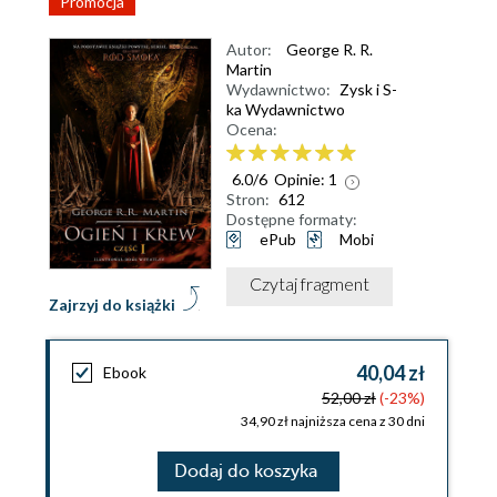
Promocja
Autor:
George R. R.
Martin
Wydawnictwo:
Zysk i S-
ka Wydawnictwo
Ocena:
6.0
/
6
Opinie:
1
Stron:
612
Dostępne formaty:
ePub
Mobi
Czytaj fragment
Zajrzyj do książki
40,04 zł
Ebook
52,00 zł
(-23%)
34,90 zł najniższa cena z 30 dni
Dodaj do koszyka