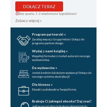
DOŁĄCZ TERAZ
Bez spamu, 1-2 wiadomości tygodniowo!
Zobacz więcej »
Program partnerski »
Zarabiaj więcej z Grupą Helion! Dołącz do
programu partnerskiego.
Wydaj z nami książkę »
Wypełnij formularz i zostań autorem naszego
wydawnictwa.
Da wydawców »
Jesteś średnim lub dużym wydawcą? Dołącz do
naszego systemu dystrybucji!
Dla biznesu »
Ebooki i audiobooki w Twojej firmie.
Brakuje Ci jakiegoś ebooka? Daj znać!
Jeśli w naszej ofercie brakuje jakiegoś tytulu,