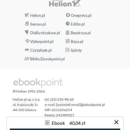
Helion.pl
Onepress.pl
Sensus.pl
Editio.pl
DlaBystrzakow.pl
Bezdroza.pl
Videopoint.pl
Beya.pl
Czytalisek.pl
Sploty
Biblio.Ebookpoint.pl
© Helion 1991-2026
Helion.pl sp. z o.o.
tel. (32) 230-98-63
ul. Kościuszki 1c
e-mail:
[wyświetl email]@ebookpoint.pl
44-100 Gliwice
NIP: 6312636254
Regon: 241989027
Ebook
40,04 zł
Designed with ♥ by
Tonik.pl