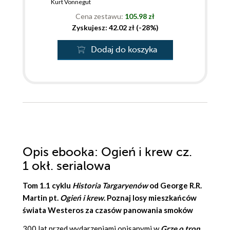
Kurt Vonnegut
Cena zestawu:
105.98 zł
Zyskujesz: 42.02 zł (-28%)
Dodaj do koszyka
Opis
ebooka
: Ogień i krew cz.
1 okł. serialowa
Tom 1.1 cyklu
Historia Targaryenów
od
George R.R.
Martin
pt.
Ogień i krew
. Poznaj losy mieszkańców
świata Westeros za czasów panowania smoków
300 lat przed wydarzeniami opisanymi w
Grze o tron
,