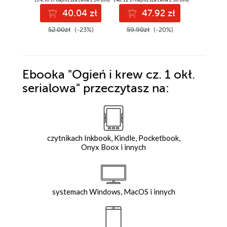
40.04 zł
47.92 zł
2
52.00zł
(-23%)
59.90zł
(-20%)
32.99z
Ebooka
"Ogień i krew cz. 1 okł.
serialowa"
przeczytasz na:
czytnikach Inkbook, Kindle, Pocketbook,
Onyx Boox i innych
systemach Windows, MacOS i innych