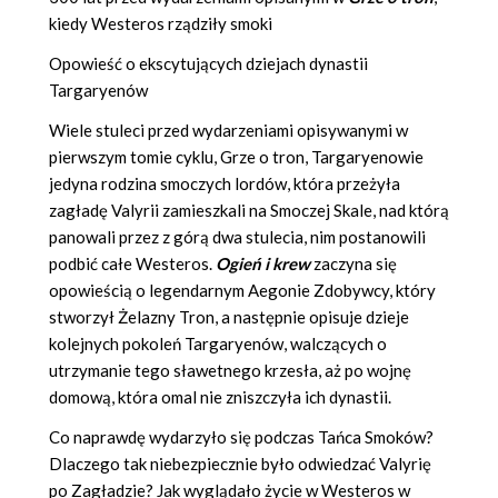
kiedy Westeros rządziły smoki
Opowieść o ekscytujących dziejach dynastii
Targaryenów
Wiele stuleci przed wydarzeniami opisywanymi w
pierwszym tomie cyklu, Grze o tron, Targaryenowie
jedyna rodzina smoczych lordów, która przeżyła
zagładę Valyrii zamieszkali na Smoczej Skale, nad którą
panowali przez z górą dwa stulecia, nim postanowili
podbić całe Westeros.
Ogień i krew
zaczyna się
opowieścią o legendarnym Aegonie Zdobywcy, który
stworzył Żelazny Tron, a następnie opisuje dzieje
kolejnych pokoleń Targaryenów, walczących o
utrzymanie tego sławetnego krzesła, aż po wojnę
domową, która omal nie zniszczyła ich dynastii.
Co naprawdę wydarzyło się podczas Tańca Smoków?
Dlaczego tak niebezpiecznie było odwiedzać Valyrię
po Zagładzie? Jak wyglądało życie w Westeros w