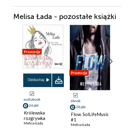
Melisa Łada - pozostałe książki
Promocja
Promocja
Promocja
Odsłuchaj
audiobook
ebook
ebook
26 pkt
38 pkt
28 pkt
Królewska
Flow. SolLifeMusic
Królews
rozgrywka
#1
Rozgry
Melisa Łada
Melisa Łada
Melisa Ła