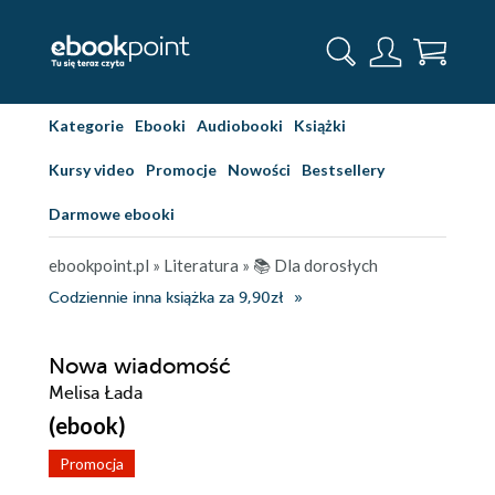
Kategorie
Ebooki
Audiobooki
Książki
Kursy video
Promocje
Nowości
Bestsellery
Darmowe ebooki
ebookpoint.pl
»
Literatura
»
📚 Dla dorosłych
Codziennie inna książka za 9,90zł
Nowa wiadomość
Melisa Łada
(ebook)
Promocja