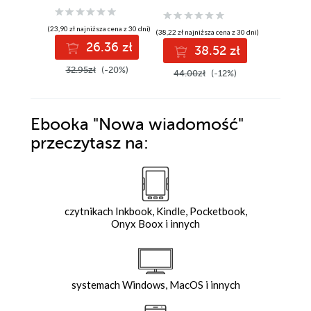
(23,90 zł najniższa cena z 30 dni)
(38,22 zł najniższa cena z 30 dni)
(28,84 zł najni
26.36 zł
38.52 zł
2
32.95zł
(-20%)
44.00zł
(-12%)
44.00z
Ebooka
"Nowa wiadomość"
przeczytasz na:
czytnikach Inkbook, Kindle, Pocketbook,
Onyx Boox i innych
systemach Windows, MacOS i innych