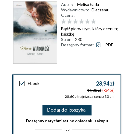
Autor:
Melisa Łada
Wydawnictwo:
Dlaczemu
Ocena:
Bądź pierwszym, który oceni tę
książkę
Stron:
280
Dostępny format:
PDF
28,94 zł
Ebook
44,00 zł
(-34%)
28,60 zł najniższa cena z 30 dni
Dodaj do koszyka
Dostępny natychmiast po opłaceniu zakupu
lub