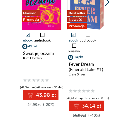
Nowość
Bestseller
Nowość
Promocja
Nowość
Promocja
Promocja
ebook
audiobook
ebook
audiobook
ebook
43 pkt
21 pkt
książka
Świat jej oczami
Pucked 
34 pkt
Kim Holden
Ewelina N
Fever Dream
(Emerald Lake #1)
Elsie Silver
(42,34 zł najniższa cena z 30 dni)
(19,49 zł najni
43.98 zł
2
(28,44 zł najniższa cena z 30 dni)
54.99zł
(-20%)
29.99z
34.14 zł
56.90zł
(-40%)