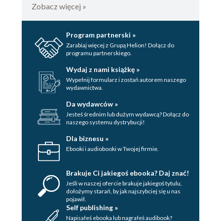
Zobacz więcej »
Program partnerski »
Zarabiaj więcej z Grupą Helion! Dołącz do
programu partnerskiego.
Wydaj z nami książkę »
Wypełnij formularz i zostań autorem naszego
wydawnictwa.
Da wydawców »
Jesteś średnim lub dużym wydawcą? Dołącz do
naszego systemu dystrybucji!
Dla biznesu »
Ebooki i audiobooki w Twojej firmie.
Brakuje Ci jakiegoś ebooka? Daj znać!
Jeśli w naszej ofercie brakuje jakiegoś tytulu,
dołożymy starań, by jak najszybciej się u nas
pojawił.
Self publishing »
Napisałeś ebooka lub nagrałeś audibook?