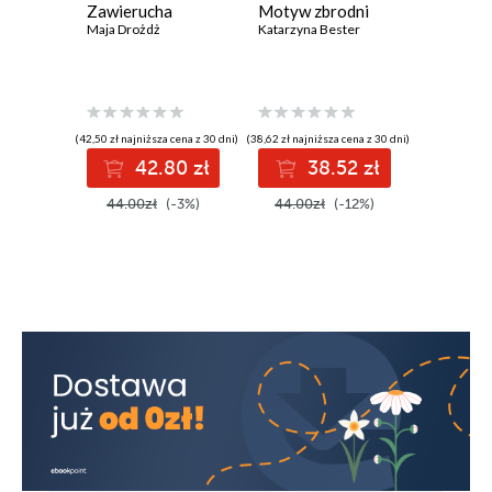
Zawierucha
Motyw zbrodni
Powrót 
Maja Drożdż
Katarzyna Bester
M. B. Mor
(42,50 zł najniższa cena z 30 dni)
(38,62 zł najniższa cena z 30 dni)
(38,22 zł najni
42.80 zł
38.52 zł
3
44.00zł
(-3%)
44.00zł
(-12%)
44.00z