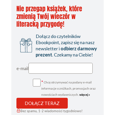
Nie przegap książek, które
zmienią Twój wieczór w
literacką przygodę!
Dołącz do czytelników
Ebookpoint, zapisz się na nasz
newsletter i
odbierz darmowy
prezent
. Czekamy na Ciebie!
e-mail
*
Chcę otrzymywać na podany e-mail
informacje o zniżkach, promocjach oraz
nowościach wydawniczych.
więcej »
DOŁĄCZ TERAZ
Bez spamu, 1-2 wiadomości tygodniowo!