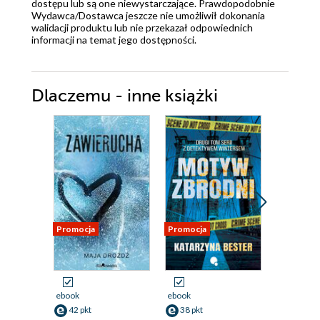
dostępu lub są one niewystarczające. Prawdopodobnie
Wydawca/Dostawca jeszcze nie umożliwił dokonania
walidacji produktu lub nie przekazał odpowiednich
informacji na temat jego dostępności.
Dlaczemu - inne książki
Promocja
Promocja
Promocja
ebook
ebook
ebook
42 pkt
38 pkt
38 pkt