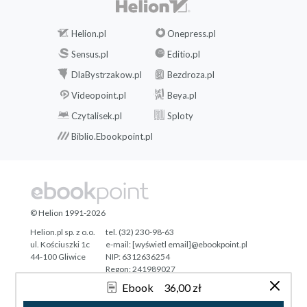
Helion.pl
Onepress.pl
Sensus.pl
Editio.pl
DlaBystrzakow.pl
Bezdroza.pl
Videopoint.pl
Beya.pl
Czytalisek.pl
Sploty
Biblio.Ebookpoint.pl
© Helion 1991-2026
Helion.pl sp. z o.o.
tel. (32) 230-98-63
ul. Kościuszki 1c
e-mail:
[wyświetl email]@ebookpoint.pl
44-100 Gliwice
NIP: 6312636254
Regon: 241989027
Ebook
36,00 zł
Designed with ♥ by
Tonik.pl