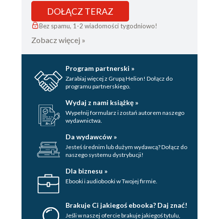
HENRYK MAZURKIEWICZ. Z nadzieją.
DOŁĄCZ TERAZ
Rozmowa z Małgorzatą Hajewską-
Bez spamu, 1-2 wiadomości tygodniowo!
Krzysztofik
ŁUKASZ DREWNIAK. Niewymazany
Zobacz więcej »
KALEN DARIUM
Kronika premier Nowego Teatru
Program partnerski »
Zarabiaj więcej z Grupą Helion! Dołącz do
w Warszawie
programu partnerskiego.
NOWE TEKSTY
Wydaj z nami książkę »
Odyseja. Historia dla Hollywoodu
Wypełnij formularz i zostań autorem naszego
fragmenty
wydawnictwa.
Da wydawców »
Jesteś średnim lub dużym wydawcą? Dołącz do
naszego systemu dystrybucji!
Dla biznesu »
Ebooki i audiobooki w Twojej firmie.
Brakuje Ci jakiegoś ebooka? Daj znać!
Jeśli w naszej ofercie brakuje jakiegoś tytulu,