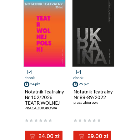
ebook
ebook
24 pkt
29 pkt
Notatnik Teatralny
Notatnik Teatralny
Nr 102/2026
Nr 88-89/2022
TEATR WOLNEJ
praca zbiorowa
POLSKI
PRACA ZBIOROWA
24.00 zł
29.00 zł