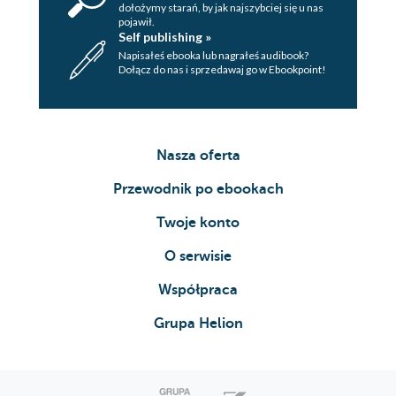
dołożymy starań, by jak najszybciej się u nas
pojawił.
Self publishing »
Napisałeś ebooka lub nagrałeś audibook?
Dołącz do nas i sprzedawaj go w Ebookpoint!
Nasza oferta
Przewodnik po ebookach
Twoje konto
O serwisie
Współpraca
Grupa Helion