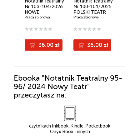
Notatnik Teatralny
Notatnik Teatralny
Notatnik
Nr 103-104/2026
Nr 100-101/2025
Nr 98-9
NOWE
POLSKI TEATR
Praca zbi
POKOLENIE
Praca zbiorowa
ZA GRANICĄ.
Praca zbiorowa
Marciniak/Twarkowski
36.00 zł
36.00 zł
3
Ebooka
"Notatnik Teatralny 95-
96/ 2024 Nowy Teatr"
przeczytasz na:
czytnikach Inkbook, Kindle, Pocketbook,
Onyx Boox i innych