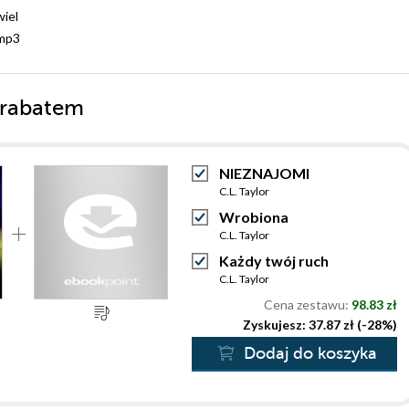
iel
mp3
 rabatem
NIEZNAJOMI
C.L. Taylor
Wrobiona
C.L. Taylor
Każdy twój ruch
C.L. Taylor
Cena zestawu:
98.83 zł
Zyskujesz: 37.87 zł (-28%)
Dodaj do koszyka