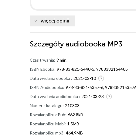
bohaterka z tej książki. Ursula ? rozwozi paczki. Pew
konsekwencje. Uwielbia szperać i przywłaszczać sobie 
ojciec zaginął, chyba ich porzucił. Czy odkryje prawd
więcej opinii
naszych bohaterów. Chce ich zniszczyć? Dlaczego? W mi
wspólnego z naszą tajemniczą osobą? To już musicie do
który po pierwsze trzyma w napięciu a po drugie zosta
Szczegóły
audiobooka MP3
czas. Nie da się od niej oderwać. Polecam, polecam i j
Czas trwania:
9 min.
ISBN Ebooka:
978-83-821-5440-5, 9788382154405
Data wydania ebooka :
2021-02-10
ISBN Audiobooka:
978-83-821-5357-6, 978838215357
Data wydania audiobooka :
2021-03-23
Numer z katalogu:
210303
Rozmiar pliku ePub:
662.8kB
Rozmiar pliku Mobi:
1.5MB
Rozmiar pliku mp3:
464.9MB