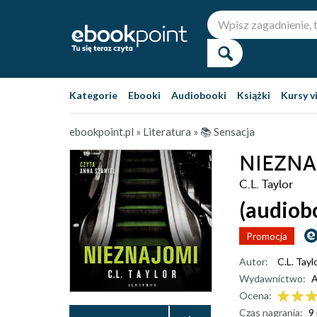
Kategorie
Ebooki
Audiobooki
Książki
Kursy v
ebookpoint.pl
»
Literatura
»
📚 Sensacja
NIEZN
C.L. Taylor
(audiob
Promocja
Autor:
C.L. Tayl
Wydawnictwo:
A
Ocena:
Czas nagrania:
9 