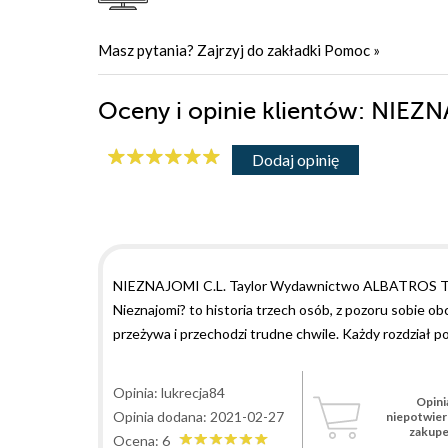
Masz pytania? Zajrzyj do zakładki
Pomoc
»
Oceny i opinie klientów: NIEZN
Dodaj opinię
NIEZNAJOMI C.L. Taylor Wydawnictwo ALBATROS To był
Nieznajomi? to historia trzech osób, z pozoru sobie obc
przeżywa i przechodzi trudne chwile. Każdy rozdział po
mogłam się od niego oderwać. Czytała go moja mama i r
Zwłaszcza ci, co uwielbiają trzymające w napięciu thril
Opinia: lukrecja84
Opini
rozwódka, szuka swojej drugiej miłości. Pozna pewnego
Opinia dodana: 2021-02-27
niepotwie
przyczyną niespodziewanych zdarzeń. Nie zawsze dobry
zakup
Ocena: 6