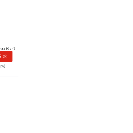
z
na z 30 dni)
 zł
2%)