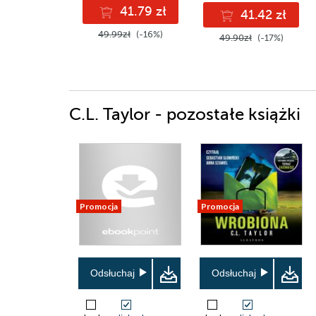
41.79 zł
41.42 zł
49.99zł
(-16%)
49.90zł
(-17%)
C.L. Taylor - pozostałe książki
Promocja
Promocja
Odsłuchaj
Odsłuchaj