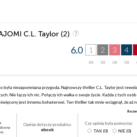
(2)
AJOMI C.L. Taylor
6.0
1
2
3
4
(0)
(0)
(0)
(0)
a niezapomniana przygoda. Najnowszy thriller C.L. Taylor jest rewelac
ych. Nie łączy ich nic. Połączy ich walka o swoje życie. Każda z tych osób
święcony jest innemu bohaterowi. Ten thriller tak mnie wciągnął, że aż n
ównież miała takie same odczucia. Po prostu tej książki nie można przeg
Rozwi
lery powinni przeczytać ?Nieznajomych?. Po prostu idealny thriller. Alice ?
Czy opinia była pomocna:
a
 człowieka. Tylko czy on jest tym za kogo się podaje? Ta osoba stanie si
Opinia dotyczy produktu:
rdzona
ebook
TAK
(
0
)
NIE
(
0
)
ch. Ostro namiesza w życiu całej trójki bohaterów. Alice to moja ulubio
em