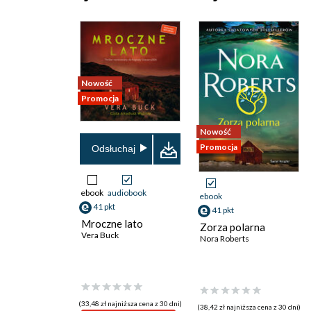
Nowość
Promocja
Nowość
Promocja
Odsłuchaj
ebook
audiobook
ebook
41 pkt
41 pkt
Mroczne lato
Zorza polarna
Vera Buck
Nora Roberts
(33,48 zł najniższa cena z 30 dni)
(38,42 zł najniższa cena z 30 dni)