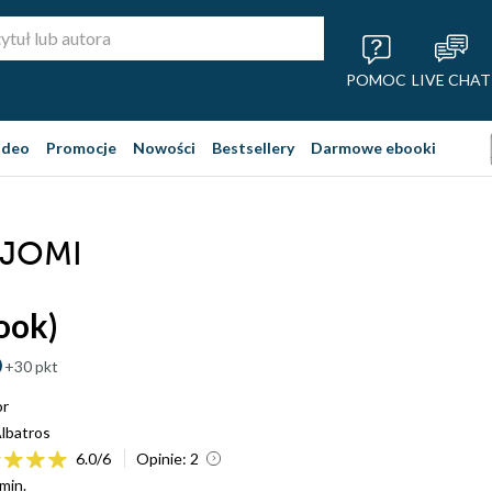
POMOC
LIVE CHAT
ideo
Promocje
Nowości
Bestsellery
Darmowe ebooki
AJOMI
ook)
+30 pkt
or
lbatros
6.0
/
6
Opinie:
2
min.