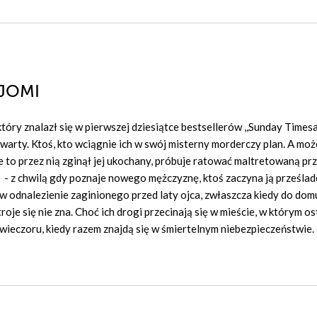
AJOMI
 który znalazł się w pierwszej dziesiątce bestsellerów ,,Sunday Timesa
 czwarty. Ktoś, kto wciągnie ich w swój misterny morderczy plan. A mo
e to przez nią zginął jej ukochany, próbuje ratować maltretowaną pr
i ­ - z chwilą gdy poznaje nowego mężczyznę, ktoś zaczyna ją prześla
 w odnalezienie zaginionego przed laty ojca, zwłaszcza kiedy do dom
oje się nie zna. Choć ich drogi przecinają się w mieście, w którym os
 wieczoru, kiedy razem znajdą się w śmiertelnym niebezpieczeństwie. 