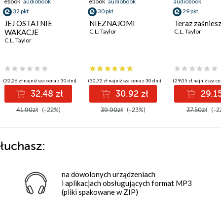
ebook
audiobook
ebook
audiobook
audiobook
32 pkt
30 pkt
29 pkt
JEJ OSTATNIE
NIEZNAJOMI
Teraz zaśnies
WAKACJE
C.L. Taylor
C.L. Taylor
C.L. Taylor
(32,26 zł najniższa cena z 30 dni)
(30,72 zł najniższa cena z 30 dni)
(29,05 zł najniższa ce
32.48 zł
30.92 zł
29.15
41.90zł
(-22%)
39.90zł
(-23%)
37.50zł
(-2
łuchasz:
na dowolonych urządzeniach
i aplikacjach obsługujących format MP3
(pliki spakowane w ZIP)