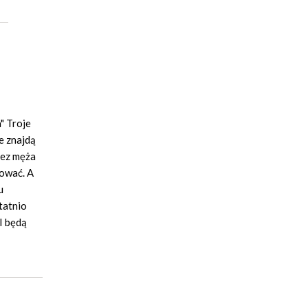
" Troje
że znajdą
zez męża
dować. A
u
tatnio
I będą