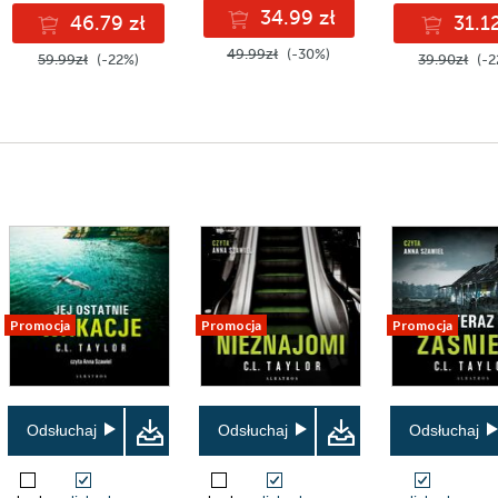
34.99 zł
46.79 zł
31.12
49.99zł
(-30%)
59.99zł
(-22%)
39.90zł
(-2
Promocja
Promocja
Promocja
Odsłuchaj
Odsłuchaj
Odsłuchaj