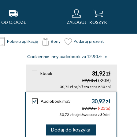
OD O,OOZŁ
ZALOGUJ
KOSZYK
Pobierz aplikację
Bony
Podaruj prezent
Codziennie inny audiobook za 12,90zł
31,92 zł
Ebook
39,90 zł
(-20%)
30,72 zł najniższa cena z 30 dni
30,92 zł
Audiobook mp3
39,90 zł
(-23%)
30,72 zł najniższa cena z 30 dni
Dodaj do koszyka