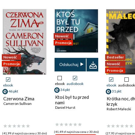
Nowość
Promocja
Nowość
Bestseller
Promocja
Nowość
Odsłuchaj
Promocja
ebook
audiobook
ebook
ebook
audiobook
34 pkt
46 pkt
31 pkt
Ktoś był tu przed
Czerwona Zima
Krótka noc, dł
nami
Cameron Sullivan
krzyk
Daniel Hurst
Robert Małecki
(41,49 zł najniższa cena z 30 dni)
(41,99 zł najniższa cena z 30 dni)
(27,93 zł najniższa ce