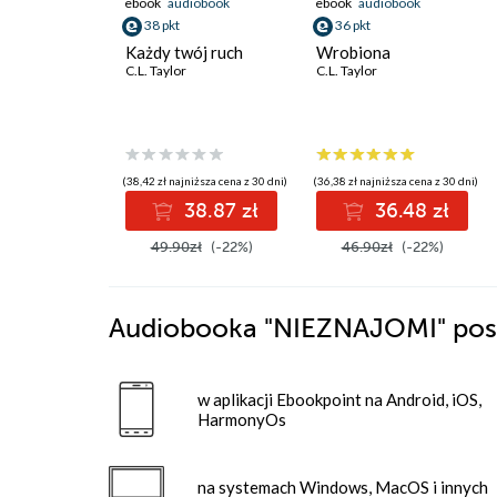
ebook
audiobook
ebook
audiobook
38 pkt
36 pkt
Każdy twój ruch
Wrobiona
C.L. Taylor
C.L. Taylor
(38,42 zł najniższa cena z 30 dni)
(36,38 zł najniższa cena z 30 dni)
38.87 zł
36.48 zł
49.90zł
(-22%)
46.90zł
(-22%)
Audiobooka
"NIEZNAJOMI"
pos
w aplikacji Ebookpoint na Android, iOS,
HarmonyOs
na systemach Windows, MacOS i innych