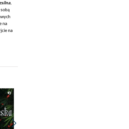
zsilna
,
 sobą
rawych
e na
jcie na
Promocja