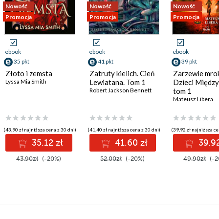
Nowość
Nowość
Nowość
Promocja
Promocja
Promocja
ebook
ebook
ebook
35 pkt
41 pkt
39 pkt
Złoto i zemsta
Zatruty kielich. Cień
Zarzewie mro
Lyssa Mia Smith
Lewiatana. Tom 1
Dzieci Między
Robert Jackson Bennett
tom 1
Mateusz Libera
(43,90 zł najniższa cena z 30 dni)
(41,40 zł najniższa cena z 30 dni)
(39,92 zł najniższa ce
35.12 zł
41.60 zł
39.92
43.90zł
(-20%)
52.00zł
(-20%)
49.90zł
(-2