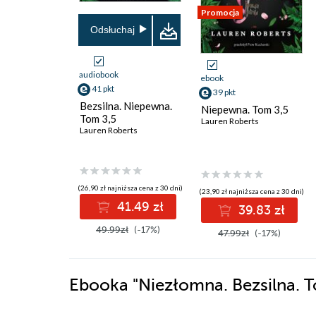
Promocja
Odsłuchaj
audiobook
ebook
41 pkt
39 pkt
Bezsilna. Niepewna.
Niepewna. Tom 3,5
Tom 3,5
Lauren Roberts
Lauren Roberts
(26,90 zł najniższa cena z 30 dni)
(23,90 zł najniższa cena z 30 dni)
41.49 zł
39.83 zł
49.99zł
(-17%)
47.99zł
(-17%)
Ebooka
"Niezłomna. Bezsilna. 