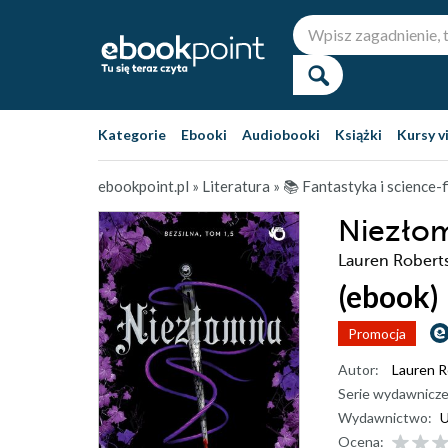
Kategorie
Ebooki
Audiobooki
Książki
Kursy v
ebookpoint.pl
»
Literatura
»
📚 Fantastyka i science-f
Niezłom
Lauren Robert
(ebook)
Promocja
Autor:
Lauren R
Serie wydawnicze
Wydawnictwo:
U
Ocena: