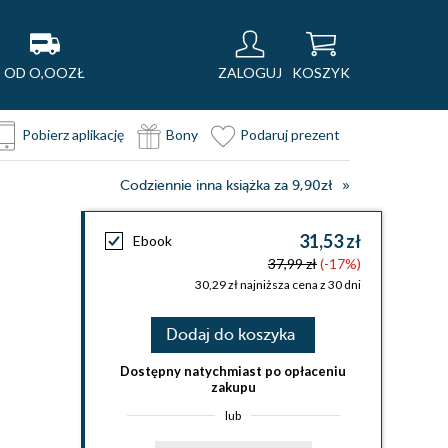
OD O,OOZŁ
ZALOGUJ
KOSZYK
Pobierz aplikację
Bony
Podaruj prezent
Codziennie inna książka za 9,90zł
31,53 zł
Ebook
37,99 zł
(-17%)
30,29 zł najniższa cena z 30 dni
Dodaj do koszyka
Dostępny natychmiast po opłaceniu
zakupu
lub