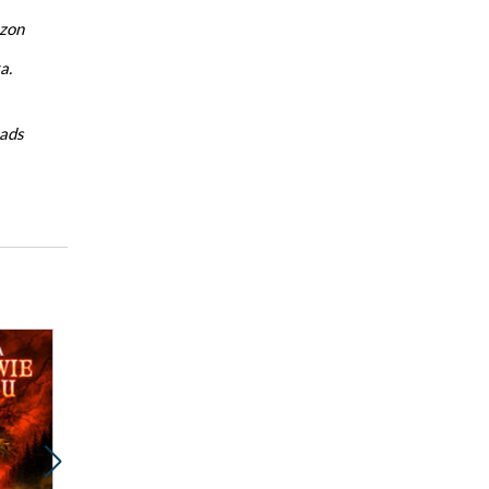
zon
a.
eads