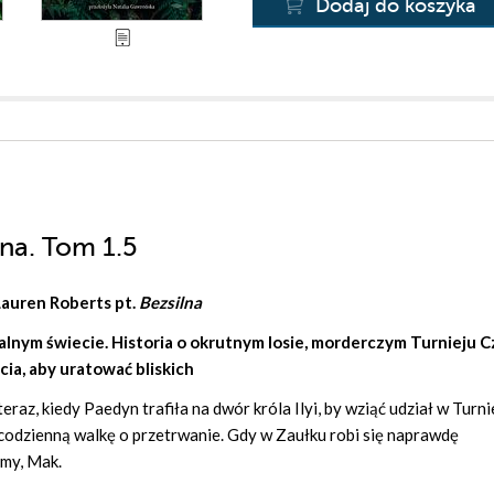
Dodaj do koszyka
lna. Tom 1.5
auren Roberts
pt.
Bezsilna
alnym świecie. Historia o okrutnym losie, morderczym Turnieju Cz
ia, aby uratować bliskich
raz, kiedy Paedyn trafiła na dwór króla Ilyi, by wziąć udział w Turni
codzienną walkę o przetrwanie. Gdy w Zaułku robi się naprawdę
omy, Mak.