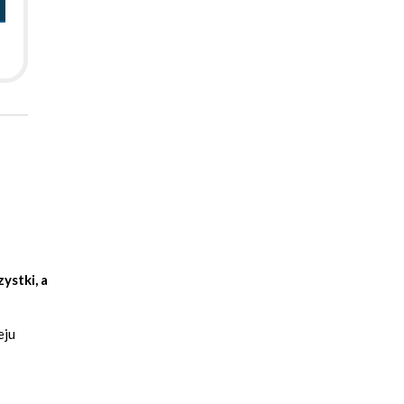
ystki, a
eju