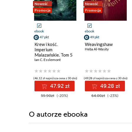
Nowość
Nowość
Promocja
Promocja
ebook
ebook
47 pkt
49 pkt
Krew i kość.
Weavingshaw
Imperium
Heba Al-Wasity
Malazańskie. Tom 5
Ian C. Esslemont
(46,12 zł najniższa cena z 30 dni)
(49,28 zł najniższa cena z 30 dni)
47.92 zł
49.28 zł
59.90zł
(-20%)
64.00zł
(-23%)
O autorze
ebooka