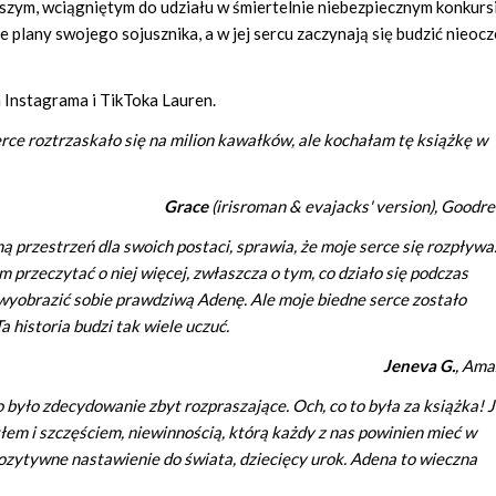
ższym, wciągniętym do udziału w śmiertelnie niebezpiecznym konkursi
 plany swojego sojusznika, a w jej sercu zaczynają się budzić nieoc
na Instagrama i TikToka Lauren.
erce roztrzaskało się na milion kawałków, ale kochałam tę książkę w
Grace
(irisroman & evajacks' version), Goodr
ą przestrzeń dla swoich postaci, sprawia, że moje serce się rozpływa
 przeczytać o niej więcej, zwłaszcza o tym, co działo się podczas
i wyobrazić sobie prawdziwą Adenę. Ale moje biedne serce zostało
 historia budzi tak wiele uczuć.
Jeneva G.
, Ama
 było zdecydowanie zbyt rozpraszające. Och, co to była za książka! 
em i szczęściem, niewinnością, którą każdy z nas powinien mieć w
, pozytywne nastawienie do świata, dziecięcy urok. Adena to wieczna