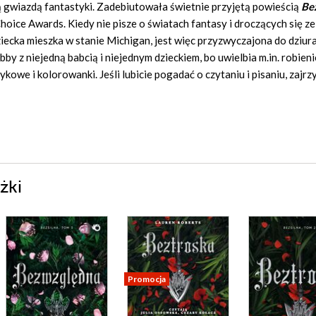
ą gwiazdą fantastyki. Zadebiutowała świetnie przyjętą powieścią
Be
ice Awards. Kiedy nie pisze o światach fantasy i droczących się ze
dziecka mieszka w stanie Michigan, jest więc przyzwyczajona do dziu
bby z niejedną babcią i niejednym dzieckiem, bo uwielbia m.in. robieni
ykowe i kolorowanki. Jeśli lubicie pogadać o czytaniu i pisaniu, zajrzy
żki
Promocja