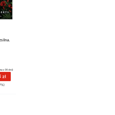
Odsłuchaj
audiobook
34 pkt
Niezłomna. Tom 1,5
silna.
Lauren Roberts
(31,77 zł najniższa cena z 30 dni)
na z 30 dni)
34.02 zł
 zł
40.99zł
(-17%)
7%)