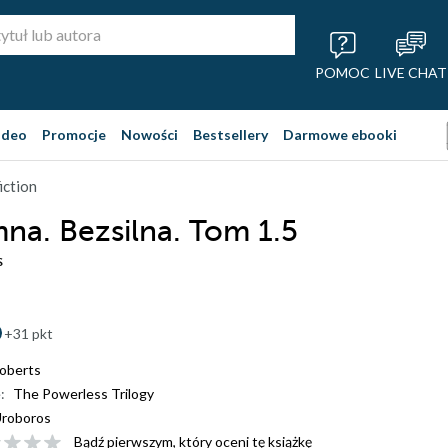
POMOC
LIVE CHAT
ideo
Promocje
Nowości
Bestsellery
Darmowe ebooki
iction
na. Bezsilna. Tom 1.5
s
+31 pkt
oberts
:
The Powerless Trilogy
roboros
Bądź pierwszym, który oceni tę książkę