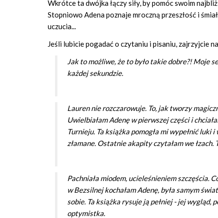
Wkrótce ta dwójka łączy siły, by pomóc swoim najbli
Stopniowo Adena poznaje mroczną przeszłość i śmiałe
uczucia...
Jeśli lubicie pogadać o czytaniu i pisaniu, zajrzyjcie 
Jak to możliwe, że to było takie dobre?! Moje s
każdej sekundzie.
Lauren nie rozczarowuje. To, jak tworzy magiczn
Uwielbiałam Adenę w pierwszej części i chciałam
Turnieju. Ta książka pomogła mi wypełnić luki 
złamane. Ostatnie akapity czytałam we łzach. Ta
Pachniała miodem, ucieleśnieniem szczęścia. Co
w Bezsilnej kochałam Adenę, była samym światł
sobie. Ta książka rysuje ją pełniej - jej wygląd
optymistka.