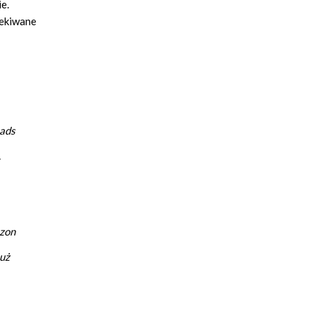
e.
zekiwane
eads
.
zon
Już