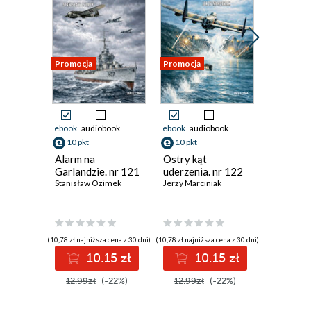
Promocja
Promocja
Promocja
ebook
audiobook
ebook
audiobook
ebook
aud
10 pkt
10 pkt
10 pkt
Alarm na
Ostry kąt
Ostatnie
Garlandzie. nr 121
uderzenia. nr 122
Łazienek
Stanisław Ozimek
Jerzy Marciniak
Andrzej M
(10,78 zł najniższa cena z 30 dni)
(10,78 zł najniższa cena z 30 dni)
(10,00 zł najni
10.15 zł
10.15 zł
1
12.99zł
(-22%)
12.99zł
(-22%)
12.99z