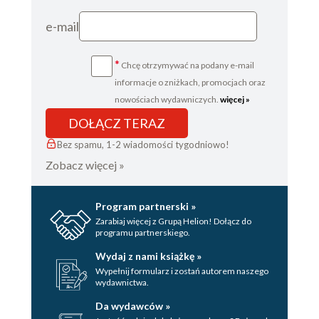
e-mail
*
Chcę otrzymywać na podany e-mail
informacje o zniżkach, promocjach oraz
nowościach wydawniczych.
więcej »
DOŁĄCZ TERAZ
Bez spamu, 1-2 wiadomości tygodniowo!
Zobacz więcej »
Program partnerski »
Zarabiaj więcej z Grupą Helion! Dołącz do
programu partnerskiego.
Wydaj z nami książkę »
Wypełnij formularz i zostań autorem naszego
wydawnictwa.
Da wydawców »