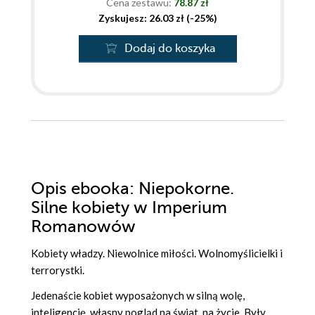
Cena zestawu:
78.87 zł
Zyskujesz: 26.03 zł (-25%)
Dodaj do koszyka
Opis
ebooka
: Niepokorne.
Silne kobiety w Imperium
Romanowów
Kobiety władzy. Niewolnice miłości. Wolnomyślicielki i
terrorystki.
Jedenaście kobiet wyposażonych w silną wolę,
inteligencję, własny pogląd na świat, na życie. Były