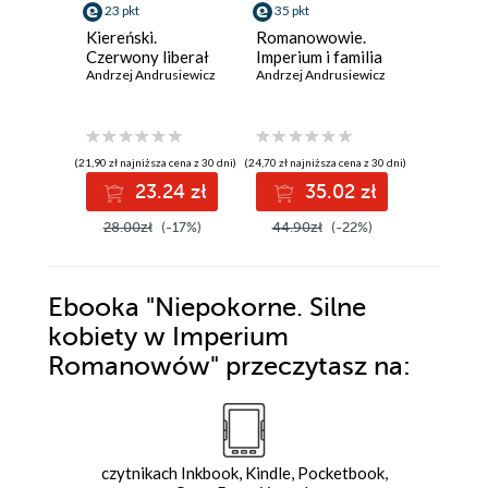
23 pkt
35 pkt
23 pkt
Kiereński.
Romanowowie.
Buntown
Czerwony liberał
Imperium i familia
marzycie
Andrzej Andrusiewicz
Andrzej Andrusiewicz
rewolucj
rosyjskie
Andrzej A
rewolucj
terrorys
(21,90 zł najniższa cena z 30 dni)
(24,70 zł najniższa cena z 30 dni)
(21,90 zł najni
23.24 zł
35.02 zł
2
28.00zł
(-17%)
44.90zł
(-22%)
29.90z
Ebooka
"Niepokorne. Silne
kobiety w Imperium
Romanowów"
przeczytasz na:
czytnikach Inkbook, Kindle, Pocketbook,