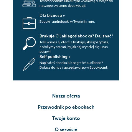
Jesteś średnim lub dużym wydawcą? Dołącz do
naszego systemu dystrybucji!
Dla biznesu »
Ebooki i audiobooki w Twojej firmie.
Brakuje Ci jakiegoś ebooka? Daj znać!
Jeśli w naszej ofercie brakuje jakiegoś tytulu,
dołożymy starań, by jak najszybciej się u nas
pojawił.
Self publishing »
Napisałeś ebooka lub nagrałeś audibook?
Dołącz do nas i sprzedawaj go w Ebookpoint!
Nasza oferta
Przewodnik po ebookach
Twoje konto
O serwisie