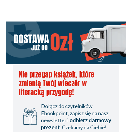
Nie przegap książek, które
zmienią Twój wieczór w
literacką przygodę!
Dołącz do czytelników
Ebookpoint, zapisz się na nasz
newsletter i
odbierz darmowy
prezent
. Czekamy na Ciebie!