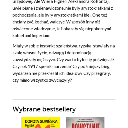
urzędowej. Ale Wiera Figneri Aleksandra Kołłontaj,
uwielbiane i znienawidzone, nie były arystokratkami z
pochodzenia, ale były arystokratkami idei. One też
chciały żyć, kochać, walczyć. W sposób inny niż
oświecone władczynie, też okazały się niepokornymi
kobietami imperium.
Miały w sobie instynkt szaleństwa, ryzyka, stawiały na
szalę własne życie, odwagą i determinacją
zawstydzały mężczyzn. Czy warto było się poświęcać?
Czy rok 1917 spełnił marzenia? Czy późniejszy bieg
wydarzeń nie przekreślił ich ideałów? Czy przegrały,
czy mimo wszystko zwyciężyły?
Wybrane bestsellery