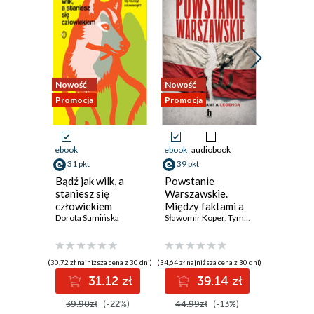
Nowość
Nowość
Nowość
Promocja
Promocja
Promocja
ebook
ebook
audiobook
ebook
31 pkt
39 pkt
38 pkt
Bądź jak wilk, a
Powstanie
Jak naka
staniesz się
Warszawskie.
Historia 
człowiekiem
Między faktami a
przyszło
Dorota Sumińska
legendą
Sławomir Koper
,
Tymoteusz Pawłowski
zywnosc
Vaclav Smi
(30,72 zł najniższa cena z 30 dni)
(34,64 zł najniższa cena z 30 dni)
(33,10 zł najni
31.12 zł
39.14 zł
3
39.90zł
(-22%)
44.99zł
(-13%)
42.99z