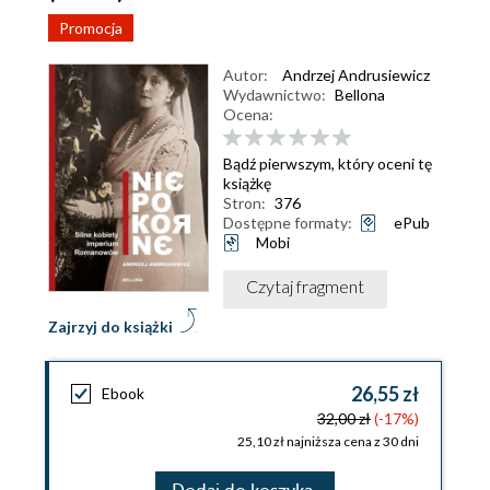
Promocja
Autor:
Andrzej Andrusiewicz
Wydawnictwo:
Bellona
Ocena:
Bądź pierwszym, który oceni tę
książkę
Stron:
376
Dostępne formaty:
ePub
Mobi
Czytaj fragment
Zajrzyj do książki
26,55 zł
Ebook
32,00 zł
(-17%)
25,10 zł najniższa cena z 30 dni