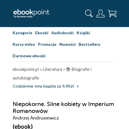
Kategorie
Ebooki
Audiobooki
Książki
Kursy video
Promocje
Nowości
Bestsellery
Darmowe ebooki
ebookpoint.pl
»
Literatura
»
📚 Biografie i
autobiografie
Codziennie inna książka za 9,90zł
Niepokorne. Silne kobiety w Imperium
Romanowów
Andrzej Andrusiewicz
(ebook)