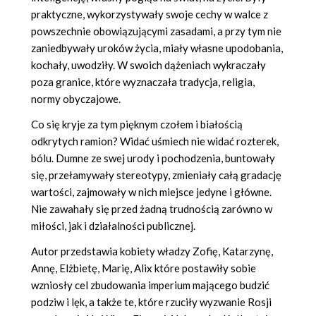
praktyczne, wykorzystywały swoje cechy w walce z
powszechnie obowiązującymi zasadami, a przy tym nie
zaniedbywały uroków życia, miały własne upodobania,
kochały, uwodziły. W swoich dążeniach wykraczały
poza granice, które wyznaczała tradycja, religia,
normy obyczajowe.
Co się kryje za tym pięknym czołem i białością
odkrytych ramion? Widać uśmiech nie widać rozterek,
bólu. Dumne ze swej urody i pochodzenia, buntowały
się, przełamywały stereotypy, zmieniały całą gradację
wartości, zajmowały w nich miejsce jedyne i główne.
Nie zawahały się przed żadną trudnością zarówno w
miłości, jak i działalności publicznej.
Autor przedstawia kobiety władzy Zofię, Katarzynę,
Annę, Elżbietę, Marię, Alix które postawiły sobie
wzniosły cel zbudowania imperium mającego budzić
podziw i lęk, a także te, które rzuciły wyzwanie Rosji