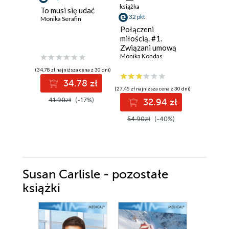
książka
To musi się udać
Dwie ksi
32 pkt
Monika Serafin
jedna mi
Ali Brady
Połączeni
miłością. #1.
Związani umową
Monika Kondas
(34,78 zł najniższa cena z 30 dni)
(38,49 zł najni
34.78 zł
3
(27,45 zł najniższa cena z 30 dni)
41.90zł
(-17%)
49.99z
32.94 zł
54.90zł
(-40%)
Susan Carlisle - pozostałe
książki