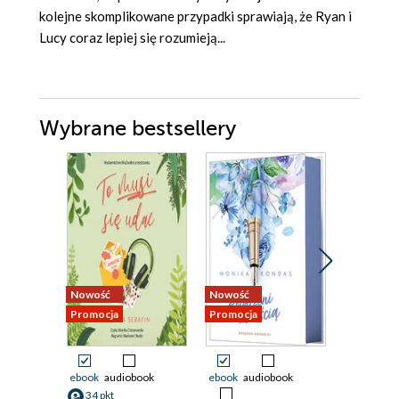
kolejne skomplikowane przypadki sprawiają, że Ryan i
Lucy coraz lepiej się rozumieją...
Wybrane bestsellery
Nowość
Nowość
Nowość
Promocja
Promocja
Promocja
ebook
audiobook
ebook
audiobook
ebook
34 pkt
38 pkt