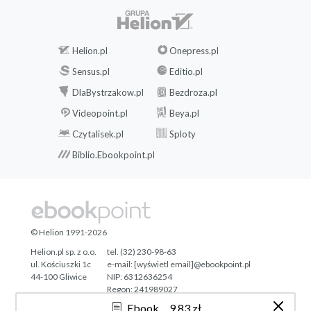
Helion.pl
Onepress.pl
Sensus.pl
Editio.pl
DlaBystrzakow.pl
Bezdroza.pl
Videopoint.pl
Beya.pl
Czytalisek.pl
Sploty
Biblio.Ebookpoint.pl
© Helion 1991-2026
Helion.pl sp. z o.o.
tel. (32) 230-98-63
ul. Kościuszki 1c
e-mail:
[wyświetl email]@ebookpoint.pl
44-100 Gliwice
NIP: 6312636254
Regon: 241989027
Ebook
9,83 zł
Designed with ♥ by
Tonik.pl