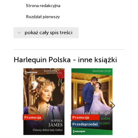
Strona redakcyjna
Rozdział pierwszy
Rozdział drugi
pokaż cały spis treści
Rozdział trzeci
Rozdział czwarty
Harlequin Polska - inne książki
Rozdział piąty
Rozdział szósty
Rozdział siódmy
Rozdział ósmy
Rozdział dziewiąty
Promocja
Promocja
Nowość
Przedsprzedaż
Promocja