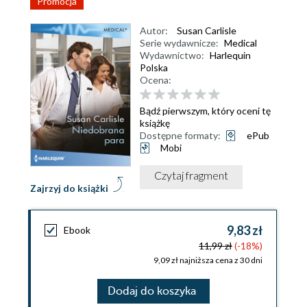
Promocja
Autor:
Susan Carlisle
Serie wydawnicze:
Medical
Wydawnictwo:
Harlequin
Polska
Ocena:
Bądź pierwszym, który oceni tę
książkę
Dostępne formaty:
ePub
Mobi
Czytaj fragment
Zajrzyj do książki
9,83 zł
Ebook
11,99 zł
(-18%)
9,09 zł najniższa cena z 30 dni
Dodaj do koszyka