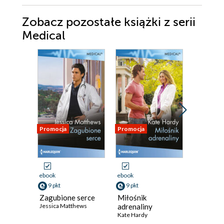
Zobacz pozostałe książki z serii
Medical
Promocja
Promocja
Promocja
ebook
ebook
ebook
9 pkt
9 pkt
9 pkt
Zagubione serce
Miłośnik
Po dyżu
Jessica Matthews
adrenaliny
Carol Mari
Kate Hardy