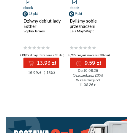
ebook
ebook
ebook
13 pkt
9 pkt
9 pkt
Dziwny debiut lady
Byliśmy sobie
Kręte śc
Esther
przeznaczeni
miłości
Sophia James
Lela May Wight
Heidi Rice
(13,09 zł najniższa cena z 30 dni)
(8,99 zł najniższa cena z 30 dni)
(8,99 zł najniż
13.93 zł
9.59 zł
9
Do 10.08.26
16.99zł
(-18%)
11.99z
Oszczędzasz 20%!
W realizacji od
11.08.26 r.