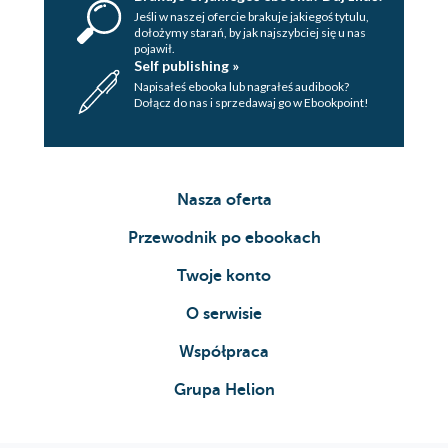
Jeśli w naszej ofercie brakuje jakiegoś tytulu,
dołożymy starań, by jak najszybciej się u nas
pojawił.
Self publishing »
Napisałeś ebooka lub nagrałeś audibook?
Dołącz do nas i sprzedawaj go w Ebookpoint!
Nasza oferta
Przewodnik po ebookach
Twoje konto
O serwisie
Współpraca
Grupa Helion