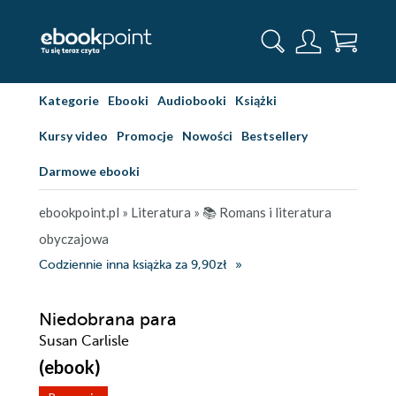
Kategorie
Ebooki
Audiobooki
Książki
Kursy video
Promocje
Nowości
Bestsellery
Darmowe ebooki
ebookpoint.pl
»
Literatura
»
📚 Romans i literatura
obyczajowa
Codziennie inna książka za 9,90zł
Niedobrana para
Susan Carlisle
(ebook)