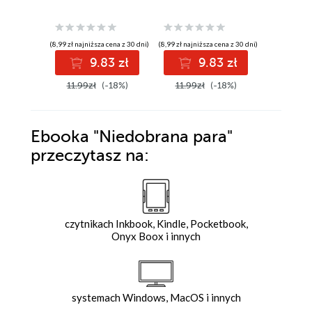
(8,99 zł najniższa cena z 30 dni)
(8,99 zł najniższa cena z 30 dni)
(8,99 zł najniż
9.83 zł
9.83 zł
9
11.99zł
(-18%)
11.99zł
(-18%)
11.99z
Ebooka
"Niedobrana para"
przeczytasz na:
czytnikach Inkbook, Kindle, Pocketbook,
Onyx Boox i innych
systemach Windows, MacOS i innych