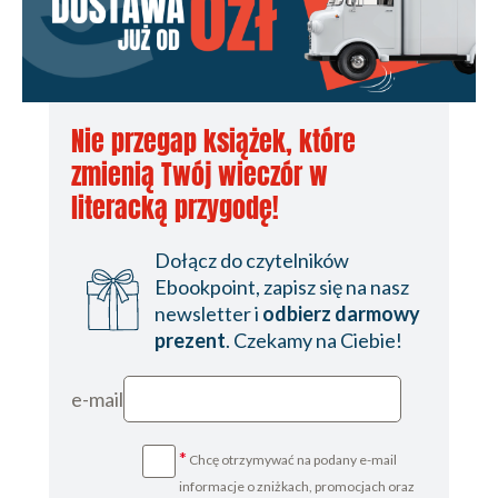
Nie przegap książek, które
zmienią Twój wieczór w
literacką przygodę!
Dołącz do czytelników
Ebookpoint, zapisz się na nasz
newsletter i
odbierz darmowy
prezent
. Czekamy na Ciebie!
e-mail
*
Chcę otrzymywać na podany e-mail
informacje o zniżkach, promocjach oraz