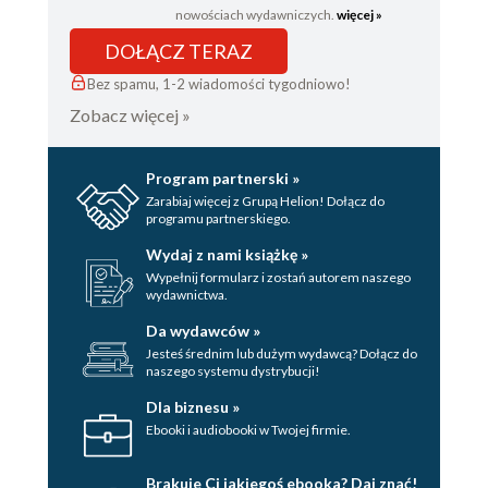
nowościach wydawniczych.
więcej »
DOŁĄCZ TERAZ
Bez spamu, 1-2 wiadomości tygodniowo!
Zobacz więcej »
Program partnerski »
Zarabiaj więcej z Grupą Helion! Dołącz do
programu partnerskiego.
Wydaj z nami książkę »
Wypełnij formularz i zostań autorem naszego
wydawnictwa.
Da wydawców »
Jesteś średnim lub dużym wydawcą? Dołącz do
naszego systemu dystrybucji!
Dla biznesu »
Ebooki i audiobooki w Twojej firmie.
Brakuje Ci jakiegoś ebooka? Daj znać!