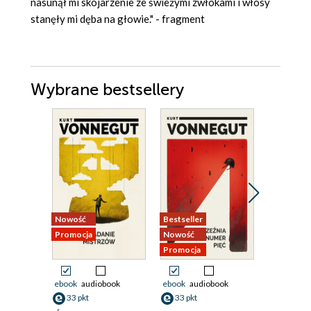
nasunął mi skojarzenie ze świeżymi zwłokami i włosy
stanęły mi dęba na głowie." - fragment
Wybrane bestsellery
Nowość
Bestseller
Nowość
Promocja
Nowość
Promocja
Promocja
ebook
audiobook
ebook
audiobook
ebook
33 pkt
33 pkt
41 pkt