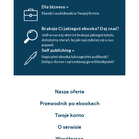
Dla biznesu »
Ebooki i audiobooki w Twojej firmie.
Brakuje Ci jakiegoś ebooka? Daj znać!
Jeśli w naszej ofercie brakuje jakiegoś tytulu,
dołożymy starań, by jak najszybciej się u nas
pojawił.
Self publishing »
Napisałeś ebooka lub nagrałeś audibook?
Dołącz do nas i sprzedawaj go w Ebookpoint!
Nasza oferta
Przewodnik po ebookach
Twoje konto
O serwisie