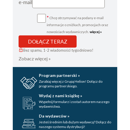
e-mail
*
Chcę otrzymywać na podany e-mail
informacje o zniżkach, promocjach oraz
nowościach wydawniczych.
więcej »
DOŁĄCZ TERAZ
Bez spamu, 1-2 wiadomości tygodniowo!
Zobacz więcej »
Program partnerski »
Zarabiaj więcej z Grupą Helion! Dołącz do
programu partnerskiego.
Wydaj z nami książkę »
Wypełnij formularz i zostań autorem naszego
wydawnictwa.
Da wydawców »
Jesteś średnim lub dużym wydawcą? Dołącz do
naszego systemu dystrybucji!