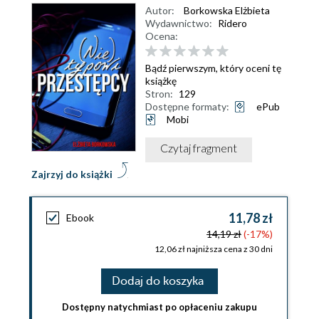
Autor:
Borkowska Elżbieta
Wydawnictwo:
Ridero
Ocena:
Bądź pierwszym, który oceni tę
książkę
Stron:
129
Dostępne formaty:
ePub
Mobi
Czytaj fragment
Zajrzyj do książki
11,78 zł
Ebook
14,19 zł
(-17%)
12,06 zł najniższa cena z 30 dni
Dodaj do koszyka
Dostępny natychmiast po opłaceniu zakupu