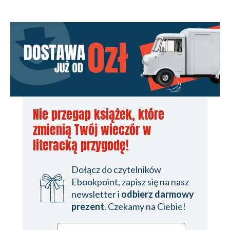
Nie przegap książek, które
zmienią Twój wieczór w
literacką przygodę!
Dołącz do czytelników
Ebookpoint, zapisz się na nasz
newsletter i
odbierz darmowy
prezent
. Czekamy na Ciebie!