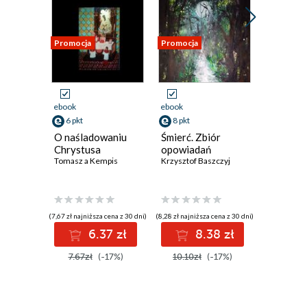
Promocja
Promocja
Promocja
ebook
ebook
ebook
6 pkt
8 pkt
8 pkt
O naśladowaniu
Śmierć. Zbiór
Domek. 
Chrystusa
opowiadań
poezji
Tomasz a Kempis
Krzysztof Baszczyj
Krzysztof 
(7,67 zł najniższa cena z 30 dni)
(8,28 zł najniższa cena z 30 dni)
(8,59 zł najniż
6.37 zł
8.38 zł
8
7.67zł
(-17%)
10.10zł
(-17%)
10.10z