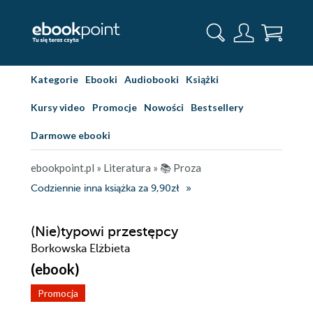
Kategorie
Ebooki
Audiobooki
Książki
Kursy video
Promocje
Nowości
Bestsellery
Darmowe ebooki
ebookpoint.pl
»
Literatura
»
📚 Proza
Codziennie inna książka za 9,90zł
(Nie)typowi przestępcy
Borkowska Elżbieta
(ebook)
Promocja