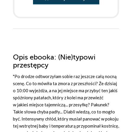
Opis
ebooka
: (Nie)typowi
przestępcy
"Po drodze odtworzyłam sobie raz jeszcze całą nocną
scenę. Co to mówiła ta zmora z przeszłości? Że dzisiaj
o 10:00 wyjeżdża, a na jej miejsce ma przybyć ten jakiś
spóźniony patałach, który z kolei ma przewieźć
w jakieś miejsce tajemniczą... przesyłkę? Pakunek?
Takie słowa chyba padły... Diabli wiedzą, co to mogło
być. Intensywny chłód, który musiał panować w pokoju
tej wstrętnej baby i temperaturą przypominał kostnicę,