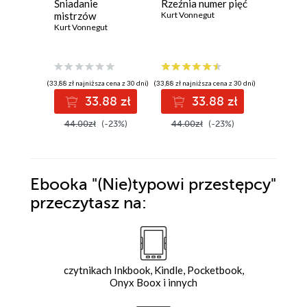
Śniadanie
Rzeźnia numer pięć
Zorza p
mistrzów
Kurt Vonnegut
Nora Robe
Kurt Vonnegut
(33,88 zł najniższa cena z 30 dni)
(33,88 zł najniższa cena z 30 dni)
(38,42 zł najni
33.88 zł
33.88 zł
4
44.00zł
(-23%)
44.00zł
(-23%)
49.90z
Ebooka
"(Nie)typowi przestępcy"
przeczytasz na:
czytnikach Inkbook, Kindle, Pocketbook,
Onyx Boox i innych