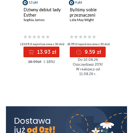
13 pkt
9 pkt
9 pkt
Dziwny debiut lady
Byliśmy sobie
Kręte śc
Esther
przeznaczeni
miłości
Sophia James
Lela May Wight
Heidi Rice
(13,09 zł najniższa cena z 30 dni)
(8,99 zł najniższa cena z 30 dni)
(8,99 zł najniż
13.93 zł
9.59 zł
9
Do 10.08.26
16.99zł
(-18%)
11.99z
Oszczędzasz 20%!
W realizacji od
11.08.26 r.