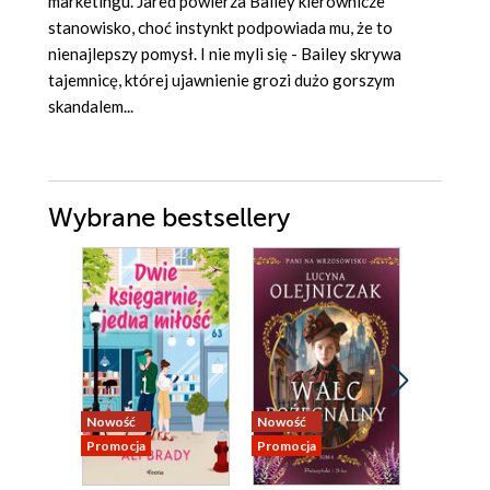
marketingu. Jared powierza Bailey kierownicze
stanowisko, choć instynkt podpowiada mu, że to
nienajlepszy pomysł. I nie myli się - Bailey skrywa
tajemnicę, której ujawnienie grozi dużo gorszym
skandalem...
Wybrane bestsellery
Nowość
Nowość
Nowość
Promocja
Promocja
Promocja