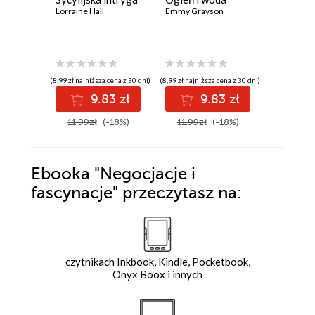
Lorraine Hall
Emmy Grayson
Michelle 
(8,99 zł najniższa cena z 30 dni)
(8,99 zł najniższa cena z 30 dni)
(8,99 zł najniż
9.83 zł
9.83 zł
9
11.99zł
(-18%)
11.99zł
(-18%)
11.99z
Ebooka
"Negocjacje i
fascynacje"
przeczytasz na:
czytnikach Inkbook, Kindle, Pocketbook,
Onyx Boox i innych