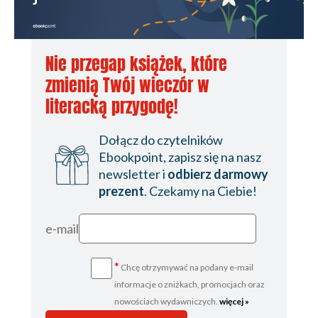
Nie przegap książek, które
zmienią Twój wieczór w
literacką przygodę!
Dołącz do czytelników
Ebookpoint, zapisz się na nasz
newsletter i
odbierz darmowy
prezent
. Czekamy na Ciebie!
e-mail
*
Chcę otrzymywać na podany e-mail
informacje o zniżkach, promocjach oraz
nowościach wydawniczych.
więcej »