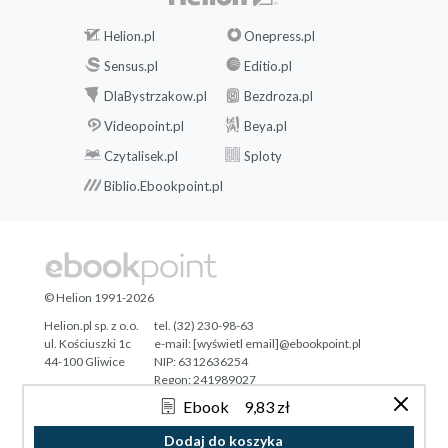
Helion.pl
Onepress.pl
Sensus.pl
Editio.pl
DlaBystrzakow.pl
Bezdroza.pl
Videopoint.pl
Beya.pl
Czytalisek.pl
Sploty
Biblio.Ebookpoint.pl
© Helion 1991-2026
Helion.pl sp. z o.o.
tel. (32) 230-98-63
ul. Kościuszki 1c
e-mail:
[wyświetl email]@ebookpoint.pl
44-100 Gliwice
NIP: 6312636254
Regon: 241989027
Ebook
9,83 zł
Designed with ♥ by
Tonik.pl
Dodaj do koszyka