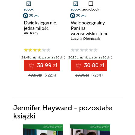
ebook
ebook
audiobook
ebook
aud
38 pkt
30 pkt
27 pkt
Dwie księgarnie,
Walc pożegnalny.
Rodzina
jedna miłość
Pani na
(Tom 3).
Ali Brady
wrzosowisku. Tom
Popołudn
4.
Lucyna Olejniczak
gorzka 
Sabina Wa
(38,49 zł najniższa cena z 30 dni)
(30,80 zł najniższa cena z 30 dni)
(34,90 zł najni
38.99 zł
30.80 zł
2
49.99zł
(-22%)
39.99zł
(-23%)
34.90z
Jennifer Hayward - pozostałe
książki