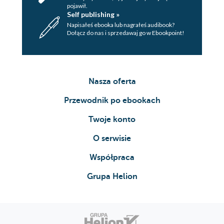
pojawił.
Self publishing »
Napisałeś ebooka lub nagrałeś audibook?
Dołącz do nas i sprzedawaj go w Ebookpoint!
Nasza oferta
Przewodnik po ebookach
Twoje konto
O serwisie
Współpraca
Grupa Helion