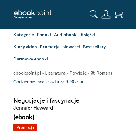
Kategorie
Ebooki
Audiobooki
Książki
Kursy video
Promocje
Nowości
Bestsellery
Darmowe ebooki
ebookpoint.pl
»
Literatura
»
Powieść
»
📚 Romans
Codziennie inna książka za 9,90zł
Negocjacje i fascynacje
Jennifer Hayward
(ebook)
Promocja