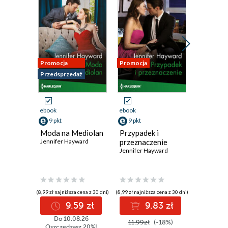
Promocja
Promocja
Promocja
Przedsprzedaż
ebook
ebook
ebook
9 pkt
9 pkt
9 pkt
Moda na Mediolan
Przypadek i
Cały świ
Jennifer Hayward
przeznaczenie
twoich 
Jennifer Hayward
Jennifer 
(8,99 zł najniższa cena z 30 dni)
(8,99 zł najniższa cena z 30 dni)
(8,99 zł najniż
9.59 zł
9.83 zł
9
Do 10.08.26
11.99zł
(-18%)
11.99z
Oszczędzasz 20%!