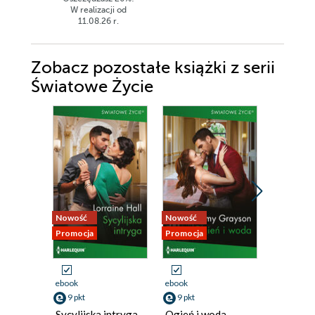
W realizacji od
11.08.26 r.
Zobacz pozostałe książki z serii
Światowe Życie
Nowość
Nowość
Nowość
Promocja
Promocja
Promocja
ebook
ebook
ebook
9 pkt
9 pkt
9 pkt
Sycylijska intryga
Ogień i woda
Uwięzion