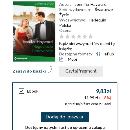
Autor:
Jennifer Hayward
Serie wydawnicze:
Światowe
Życie
Wydawnictwo:
Harlequin
Polska
Ocena:
Bądź pierwszym, który oceni tę
książkę
Dostępne formaty:
ePub
Mobi
Czytaj fragment
Zajrzyj do książki
9,83 zł
Ebook
11,99 zł
(-18%)
8,99 zł najniższa cena z 30 dni
Dodaj do koszyka
Dostępny natychmiast po opłaceniu zakupu