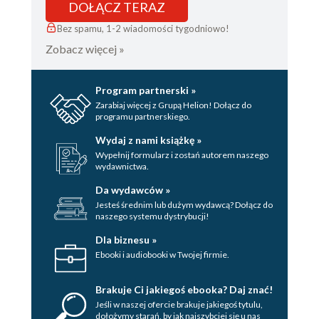
DOŁĄCZ TERAZ
Bez spamu, 1-2 wiadomości tygodniowo!
Zobacz więcej »
Program partnerski »
Zarabiaj więcej z Grupą Helion! Dołącz do
programu partnerskiego.
Wydaj z nami książkę »
Wypełnij formularz i zostań autorem naszego
wydawnictwa.
Da wydawców »
Jesteś średnim lub dużym wydawcą? Dołącz do
naszego systemu dystrybucji!
Dla biznesu »
Ebooki i audiobooki w Twojej firmie.
Brakuje Ci jakiegoś ebooka? Daj znać!
Jeśli w naszej ofercie brakuje jakiegoś tytulu,
dołożymy starań, by jak najszybciej się u nas