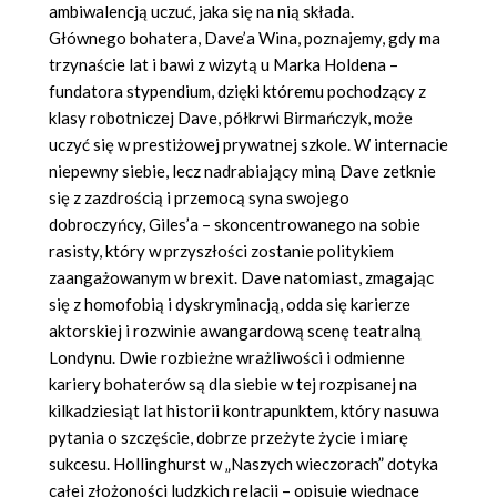
ambiwalencją uczuć, jaka się na nią składa.
Głównego bohatera, Dave’a Wina, poznajemy, gdy ma
trzynaście lat i bawi z wizytą u Marka Holdena –
fundatora stypendium, dzięki któremu pochodzący z
klasy robotniczej Dave, półkrwi Birmańczyk, może
uczyć się w prestiżowej prywatnej szkole. W internacie
niepewny siebie, lecz nadrabiający miną Dave zetknie
się z zazdrością i przemocą syna swojego
dobroczyńcy, Giles’a – skoncentrowanego na sobie
rasisty, który w przyszłości zostanie politykiem
zaangażowanym w brexit. Dave natomiast, zmagając
się z homofobią i dyskryminacją, odda się karierze
aktorskiej i rozwinie awangardową scenę teatralną
Londynu. Dwie rozbieżne wrażliwości i odmienne
kariery bohaterów są dla siebie w tej rozpisanej na
kilkadziesiąt lat historii kontrapunktem, który nasuwa
pytania o szczęście, dobrze przeżyte życie i miarę
sukcesu. Hollinghurst w „Naszych wieczorach” dotyka
całej złożoności ludzkich relacji – opisuje więdnące