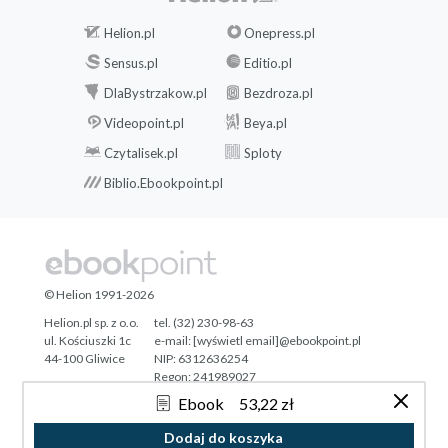
Helion.pl
Onepress.pl
Sensus.pl
Editio.pl
DlaBystrzakow.pl
Bezdroza.pl
Videopoint.pl
Beya.pl
Czytalisek.pl
Sploty
Biblio.Ebookpoint.pl
© Helion 1991-2026
Helion.pl sp. z o.o.
tel. (32) 230-98-63
ul. Kościuszki 1c
e-mail:
[wyświetl email]@ebookpoint.pl
44-100 Gliwice
NIP: 6312636254
Regon: 241989027
Ebook
53,22 zł
Designed with ♥ by
Tonik.pl
Dodaj do koszyka