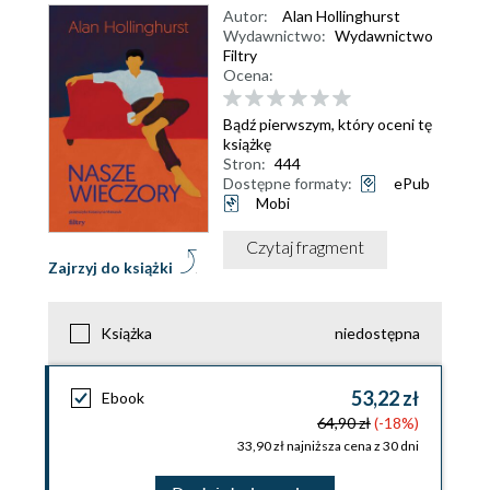
Autor:
Alan Hollinghurst
Wydawnictwo:
Wydawnictwo
Filtry
Ocena:
Bądź pierwszym, który oceni tę
książkę
Stron:
444
Dostępne formaty:
ePub
Mobi
Czytaj fragment
Zajrzyj do książki
Książka
niedostępna
53,22 zł
Ebook
64,90 zł
(-18%)
33,90 zł najniższa cena z 30 dni