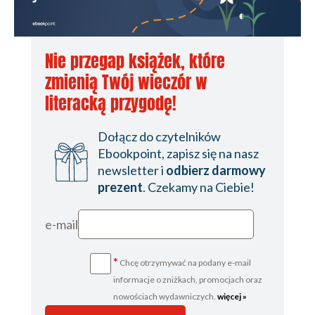
Nie przegap książek, które
zmienią Twój wieczór w
literacką przygodę!
Dołącz do czytelników
Ebookpoint, zapisz się na nasz
newsletter i
odbierz darmowy
prezent
. Czekamy na Ciebie!
e-mail
*
Chcę otrzymywać na podany e-mail
informacje o zniżkach, promocjach oraz
nowościach wydawniczych.
więcej »