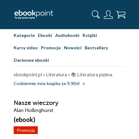
Kategorie
Ebooki
Audiobooki
Książki
Kursy video
Promocje
Nowości
Bestsellery
Darmowe ebooki
ebookpoint.pl
»
Literatura
»
📚 Literatura piękna
Codziennie inna książka za 9,90zł
Nasze wieczory
Alan Hollinghurst
(ebook)
Promocja