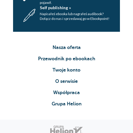
pojawił.
Self publishing »
Napisałeś ebooka lub nagrałeś audibook?
Dołącz do nas i sprzedawaj go w Ebookpoint!
Nasza oferta
Przewodnik po ebookach
Twoje konto
O serwisie
Współpraca
Grupa Helion