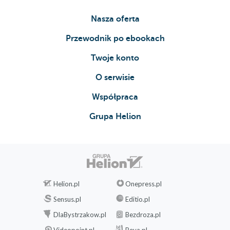
Nasza oferta
Przewodnik po ebookach
Twoje konto
O serwisie
Współpraca
Grupa Helion
Helion.pl
Onepress.pl
Sensus.pl
Editio.pl
DlaBystrzakow.pl
Bezdroza.pl
Videopoint.pl
Beya.pl