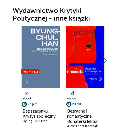
IV Kiedy wrócisz do domu?
Wydawnictwo Krytyki
Moje rozsiane domy
Politycznej - inne książki
Teksty źródłowe
Promocja
Promocja
Promocja
ebook
ebook
ebook
25 pkt
23 pkt
31 pkt
Bez szacunku.
Bezradne i
07 zgłoś
Kryzys społeczny
romantyczne.
Milicyjny
Byung-Chul Han
Bohaterki lektur
wszech 
dla szkoły
Aleksandra Korczak
Rafał Dajb