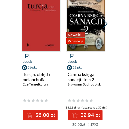
Nowość
Nowość
Promocja
Promocja
ebook
ebook
ebook
aud
36 pkt
32 pkt
44 pkt
Turcja: obłęd i
Czarna księga
Zamek K
melancholia
sanacji. Tom 2
Historia
Ece Temelkuran
Sławomir Suchodolski
opowied
głosami 
(33,12 zł najniższa cena z 30 dni)
(37,49 zł najni
36.00 zł
32.94 zł
44
39.90zł
(-17%)
49.99z