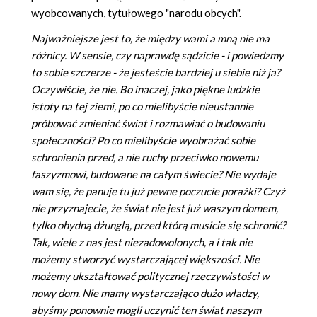
wyobcowanych, tytułowego "narodu obcych".
Najważniejsze jest to, że między wami a mną nie ma
różnicy. W sensie, czy naprawdę sądzicie - i powiedzmy
to sobie szczerze - że jesteście bardziej u siebie niż ja?
Oczywiście, że nie. Bo inaczej, jako piękne ludzkie
istoty na tej ziemi, po co mielibyście nieustannie
próbować zmieniać świat i rozmawiać o budowaniu
społeczności? Po co mielibyście wyobrażać sobie
schronienia przed, a nie ruchy przeciwko nowemu
faszyzmowi, budowane na całym świecie? Nie wydaje
wam się, że panuje tu już pewne poczucie porażki? Czyż
nie przyznajecie, że świat nie jest już waszym domem,
tylko ohydną dżunglą, przed którą musicie się schronić?
Tak, wiele z nas jest niezadowolonych, a i tak nie
możemy stworzyć wystarczającej większości. Nie
możemy ukształtować politycznej rzeczywistości w
nowy dom. Nie mamy wystarczająco dużo władzy,
abyśmy ponownie mogli uczynić ten świat naszym