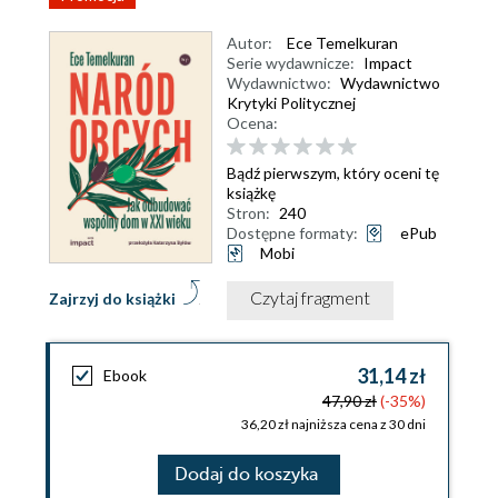
Autor:
Ece Temelkuran
Serie wydawnicze:
Impact
Wydawnictwo:
Wydawnictwo
Krytyki Politycznej
Ocena:
Bądź pierwszym, który oceni tę
książkę
Stron:
240
Dostępne formaty:
ePub
Mobi
Czytaj fragment
Zajrzyj do książki
31,14 zł
Ebook
47,90 zł
(-35%)
36,20 zł najniższa cena z 30 dni
Dodaj do koszyka