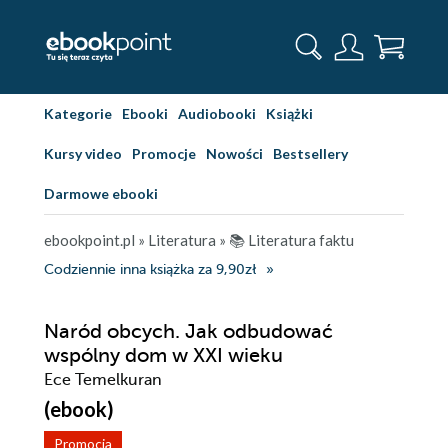
Kategorie
Ebooki
Audiobooki
Książki
Kursy video
Promocje
Nowości
Bestsellery
Darmowe ebooki
ebookpoint.pl
»
Literatura
»
📚 Literatura faktu
Codziennie inna książka za 9,90zł
Naród obcych. Jak odbudować
wspólny dom w XXI wieku
Ece Temelkuran
(ebook)
Promocja