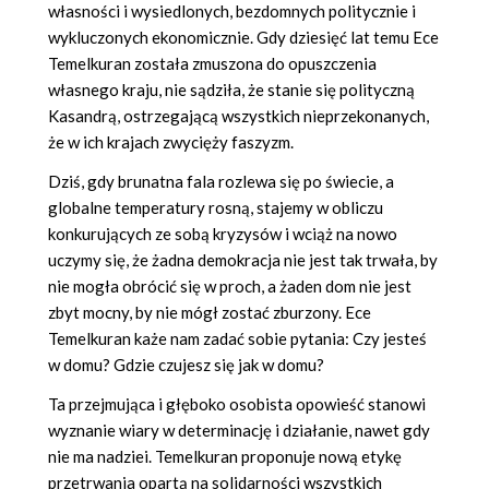
własności i wysiedlonych, bezdomnych politycznie i
wykluczonych ekonomicznie. Gdy dziesięć lat temu Ece
Temelkuran została zmuszona do opuszczenia
własnego kraju, nie sądziła, że stanie się polityczną
Kasandrą, ostrzegającą wszystkich nieprzekonanych,
że w ich krajach zwycięży faszyzm.
Dziś, gdy brunatna fala rozlewa się po świecie, a
globalne temperatury rosną, stajemy w obliczu
konkurujących ze sobą kryzysów i wciąż na nowo
uczymy się, że żadna demokracja nie jest tak trwała, by
nie mogła obrócić się w proch, a żaden dom nie jest
zbyt mocny, by nie mógł zostać zburzony. Ece
Temelkuran każe nam zadać sobie pytania: Czy jesteś
w domu? Gdzie czujesz się jak w domu?
Ta przejmująca i głęboko osobista opowieść stanowi
wyznanie wiary w determinację i działanie, nawet gdy
nie ma nadziei. Temelkuran proponuje nową etykę
przetrwania opartą na solidarności wszystkich