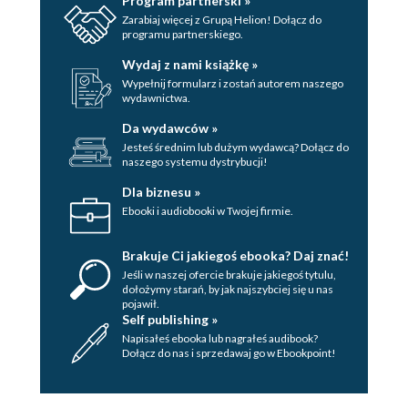
Program partnerski »
Zarabiaj więcej z Grupą Helion! Dołącz do
programu partnerskiego.
Wydaj z nami książkę »
Wypełnij formularz i zostań autorem naszego
wydawnictwa.
Da wydawców »
Jesteś średnim lub dużym wydawcą? Dołącz do
naszego systemu dystrybucji!
Dla biznesu »
Ebooki i audiobooki w Twojej firmie.
Brakuje Ci jakiegoś ebooka? Daj znać!
Jeśli w naszej ofercie brakuje jakiegoś tytulu,
dołożymy starań, by jak najszybciej się u nas
pojawił.
Self publishing »
Napisałeś ebooka lub nagrałeś audibook?
Dołącz do nas i sprzedawaj go w Ebookpoint!