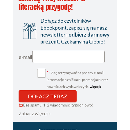
literacką przygodę!
Dołącz do czytelników
Ebookpoint, zapisz się na nasz
newsletter i
odbierz darmowy
prezent
. Czekamy na Ciebie!
e-mail
*
Chcę otrzymywać na podany e-mail
informacje o zniżkach, promocjach oraz
nowościach wydawniczych.
więcej »
DOŁĄCZ TERAZ
Bez spamu, 1-2 wiadomości tygodniowo!
Zobacz więcej »