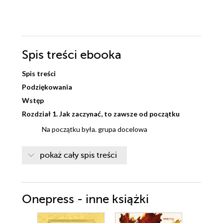
Spis treści
ebooka
Spis treści
Podziękowania
Wstęp
Rozdział 1. Jak zaczynać, to zawsze od początku
Na początku była. grupa docelowa
Z szeregu wystąp - tworzenie persony
pokaż cały spis treści
Zabawa w detektywa z pomocą Consumer Day
Circle
Onepress - inne książki
Nim pójdziesz dalej, wróć do źródła - wróć do
strategii marki