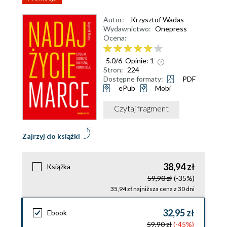
Autor:
Krzysztof Wadas
Wydawnictwo:
Onepress
Ocena:
5.0
/
6
Opinie:
1
Stron:
224
Dostępne formaty:
PDF
ePub
Mobi
Czytaj fragment
Zajrzyj do książki
38,94 zł
Książka
59,90 zł
(-35%)
35,94 zł najniższa cena z 30 dni
32,95 zł
Ebook
59,90 zł
(-45%)