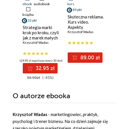
ebook
audiobook
kurs
ebook
89 pkt
54 pkt
książka
Skuteczna reklama.
Firma be
32 pkt
Kurs video.
Model
Aspekty
zarządza
Strategia marki
praktyczne
Krzysztof Wadas
podwaja 
Grzegorz 
krok po kroku, czyli
porządk
jak z marek małych
zrobić marki
Krzysztof Wadas
wielkie
(50,33 zł najni
89.00 zł
5
(29,95 zł najniższa cena z 30 dni)
69.90z
32.95 zł
59.90zł
(-45%)
O autorze
ebooka
Krzysztof Wadas
- marketingowiec, praktyk,
psycholog i trener biznesu. Na co dzień zajmuje się
szeroko pojętym marketingiem, działaniami