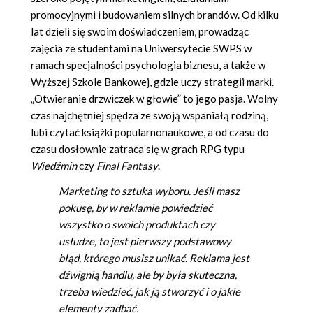
promocyjnymi i budowaniem silnych brandów. Od kilku
lat dzieli się swoim doświadczeniem, prowadząc
zajęcia ze studentami na Uniwersytecie SWPS w
ramach specjalności psychologia biznesu, a także w
Wyższej Szkole Bankowej, gdzie uczy strategii marki.
„Otwieranie drzwiczek w głowie” to jego pasja. Wolny
czas najchętniej spędza ze swoją wspaniałą rodziną,
lubi czytać książki popularnonaukowe, a od czasu do
czasu dosłownie zatraca się w grach RPG typu
Wiedźmin
czy
Final Fantasy
.
Marketing to sztuka wyboru. Jeśli masz
pokusę, by w reklamie powiedzieć
wszystko o swoich produktach czy
usłudze, to jest pierwszy podstawowy
błąd, którego musisz unikać. Reklama jest
dźwignią handlu, ale by była skuteczna,
trzeba wiedzieć, jak ją stworzyć i o jakie
elementy zadbać.