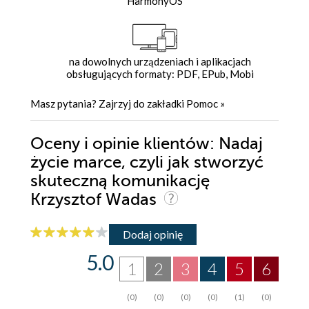
HarmonyOS
na dowolnych urządzeniach i aplikacjach
obsługujących formaty: PDF, EPub, Mobi
Masz pytania? Zajrzyj do zakładki
Pomoc
»
Oceny i opinie klientów: Nadaj
życie marce, czyli jak stworzyć
skuteczną komunikację
Krzysztof Wadas
Dodaj opinię
5.0
1
2
3
4
5
6
(0)
(0)
(0)
(0)
(1)
(0)