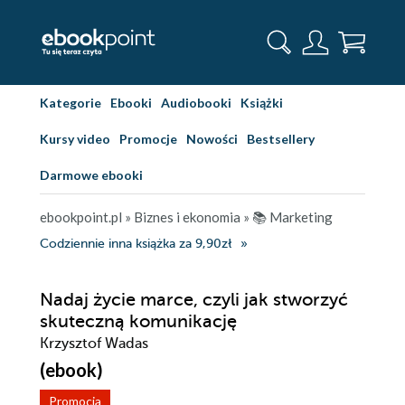
Kategorie
Ebooki
Audiobooki
Książki
Kursy video
Promocje
Nowości
Bestsellery
Darmowe ebooki
ebookpoint.pl
»
Biznes i ekonomia
»
📚 Marketing
Codziennie inna książka za 9,90zł
Nadaj życie marce, czyli jak stworzyć
skuteczną komunikację
Krzysztof Wadas
(ebook)
Promocja