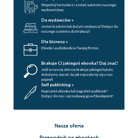
kampanii?
Wypełnij formularz i zostań autorem naszego
Globalny internet w lokalnych
wydawnictwa.
działaniach
Da wydawców »
O tym, jak marzyłem, żeby zostać PR-owcem
Jesteś średnim lub dużym wydawcą? Dołącz do
naszego systemu dystrybucji!
Koniec na "niekoniec"
Dla biznesu »
Ebooki i audiobooki w Twojej firmie.
Brakuje Ci jakiegoś ebooka? Daj znać!
Jeśli w naszej ofercie brakuje jakiegoś tytulu,
dołożymy starań, by jak najszybciej się u nas
pojawił.
Self publishing »
Napisałeś ebooka lub nagrałeś audibook?
Dołącz do nas i sprzedawaj go w Ebookpoint!
Nasza oferta
Przewodnik po ebookach