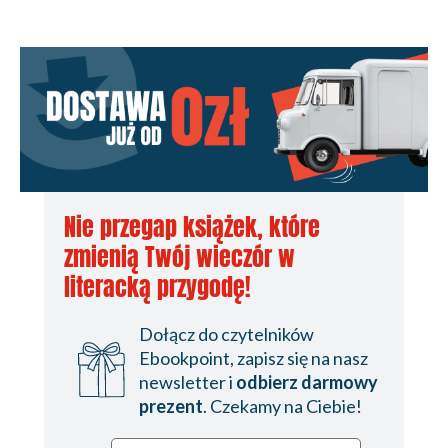
PAŃSTWA
III. KRYZYS CYWILIZACJI
EUROPEJSKIEJ
Reklamy
Spis treści
Karta redakcyjna
Okładka tylna
Nie przegap książek, które
zmienią Twój wieczór w
literacką przygodę!
Dołącz do czytelników
Ebookpoint, zapisz się na nasz
newsletter i
odbierz darmowy
prezent
. Czekamy na Ciebie!