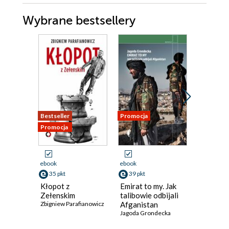
Wybrane bestsellery
Bestseller
Promocja
Promocja
Promocja
ebook
ebook
ebook
35 pkt
39 pkt
36 pkt
Kłopot z
Emirat to my. Jak
Muskizm
Zełenskim
talibowie odbijali
według 
Zbigniew Parafianowicz
Afganistan
Muska
Jagoda Grondecka