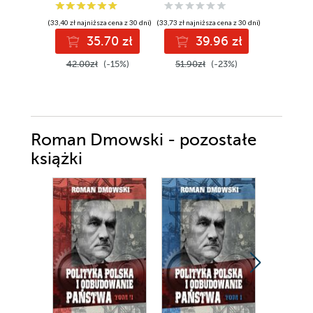
(33,40 zł najniższa cena z 30 dni)
(33,73 zł najniższa cena z 30 dni)
(42,28 zł najni
35.70 zł
39.96 zł
3
42.00zł
(-15%)
51.90zł
(-23%)
55.90z
Roman Dmowski - pozostałe
książki