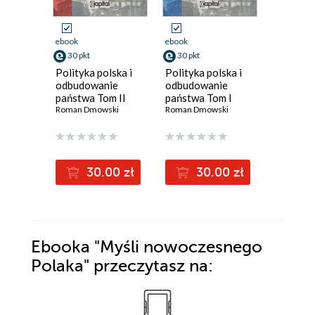
ebook
ebook
ebook
30 pkt
30 pkt
19 pkt
Polityka polska i
Polityka polska i
Niemcy, 
odbudowanie
odbudowanie
kwestia 
państwa Tom II
państwa Tom I
Roman Dm
Roman Dmowski
Roman Dmowski
30.00 zł
30.00 zł
1
Ebooka
"Myśli nowoczesnego
Polaka"
przeczytasz na: