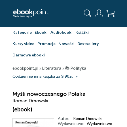
Kategorie
Ebooki
Audiobooki
Książki
Kursy video
Promocje
Nowości
Bestsellery
Darmowe ebooki
ebookpoint.pl
»
Literatura
»
📚 Polityka
Codziennie inna książka za 9,90zł
Myśli nowoczesnego Polaka
Roman Dmowski
(ebook)
Autor:
Roman Dmowski
Wydawnictwo:
Wydawnictwo