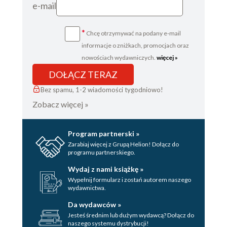
e-mail
*
Chcę otrzymywać na podany e-mail
informacje o zniżkach, promocjach oraz
nowościach wydawniczych.
więcej »
DOŁĄCZ TERAZ
Bez spamu, 1-2 wiadomości tygodniowo!
Zobacz więcej »
Program partnerski »
Zarabiaj więcej z Grupą Helion! Dołącz do
programu partnerskiego.
Wydaj z nami książkę »
Wypełnij formularz i zostań autorem naszego
wydawnictwa.
Da wydawców »
Jesteś średnim lub dużym wydawcą? Dołącz do
naszego systemu dystrybucji!