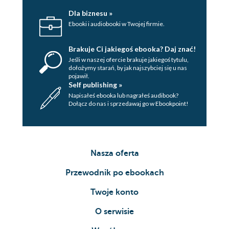
Dla biznesu »
Ebooki i audiobooki w Twojej firmie.
Brakuje Ci jakiegoś ebooka? Daj znać!
Jeśli w naszej ofercie brakuje jakiegoś tytulu,
dołożymy starań, by jak najszybciej się u nas
pojawił.
Self publishing »
Napisałeś ebooka lub nagrałeś audibook?
Dołącz do nas i sprzedawaj go w Ebookpoint!
Nasza oferta
Przewodnik po ebookach
Twoje konto
O serwisie