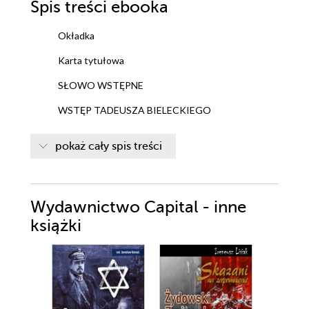
Spis treści
ebooka
Okładka
Karta tytułowa
SŁOWO WSTĘPNE
WSTĘP TADEUSZA BIELECKIEGO
PRZEDMOWA DO WYDANIA PIERWSZEGO
pokaż cały spis treści
PRZEDMOWA DO WYDANIA DRUGIEGO
PRZEDMOWA DO WYDANIA TRZECIEGO
Wydawnictwo Capital - inne
PRZEDMOWA DO WYDANIA CZWARTEGO
książki
MYŚLI NOWOCZESNEGO POLAKA
WSTĘP
NA BEZDROŻACH NASZEJ MYŚLI
CHARAKTER NARODOWY
NASZA BIERNOŚĆ