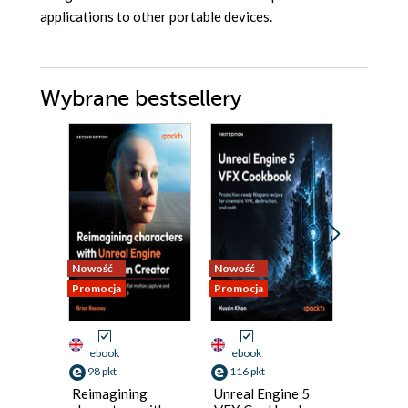
applications to other portable devices.
Wybrane bestsellery
Nowość
Nowość
Nowość
Promocja
Promocja
Promocja
ebook
ebook
ebook
98 pkt
116 pkt
116 pkt
Reimagining
Unreal Engine 5
Godot 4