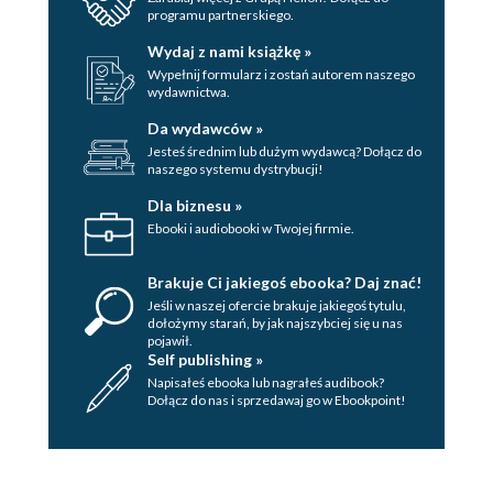
Applying image filters
programu partnerskiego.
Layering multiple images
Wydaj z nami książkę »
Working with time
Wypełnij formularz i zostań autorem naszego
wydawnictwa.
Performing background
removal
Da wydawców »
Working with chroma key
Jesteś średnim lub dużym wydawcą? Dołącz do
naszego systemu dystrybucji!
Experimenting with
advanced effects
Dla biznesu »
Layering with
Ebooki i audiobooki w Twojej firmie.
gemhead
Coloring pixel
Brakuje Ci jakiegoś ebooka? Daj znać!
data
Jeśli w naszej ofercie brakuje jakiegoś tytulu,
dołożymy starań, by jak najszybciej się u nas
Creating
pojawił.
painterly effect
Self publishing »
Napisałeś ebooka lub nagrałeś audibook?
Summary
Dołącz do nas i sprzedawaj go w Ebookpoint!
4. Interactivity
Obtaining the mouse
position
Responding to keyboard