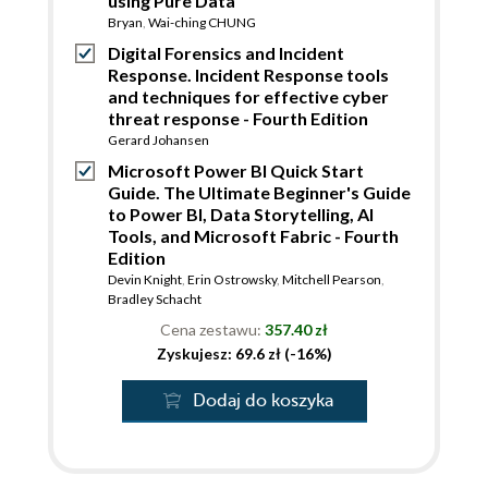
using Pure Data
Bryan
,
Wai-ching CHUNG
Digital Forensics and Incident
Response. Incident Response tools
and techniques for effective cyber
threat response - Fourth Edition
Gerard Johansen
Microsoft Power BI Quick Start
Guide. The Ultimate Beginner's Guide
to Power BI, Data Storytelling, AI
Tools, and Microsoft Fabric - Fourth
Edition
Devin Knight
,
Erin Ostrowsky
,
Mitchell Pearson
,
Bradley Schacht
Cena zestawu:
357.40 zł
Zyskujesz: 69.6 zł (-16%)
Dodaj do koszyka