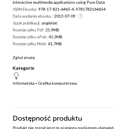
interactive multimedia applications using Pure Data
ISBN Ebooka:
978-17-821-6465-4, 9781782164654
Data wydania ebooka :
2013-07-09
Język publikacji:
angielski
Rozmiar pliku Pdf:
21.9MB
Rozmiar pliku ePub:
41.3MB
Rozmiar pliku Mobi:
61.7MB
Zgłoś erratę
Kategorie
Informatyka
»
Grafika komputerowa
Dostępność produktu
Produkt nie został jeszcze oceniony pod kątem ułatwień