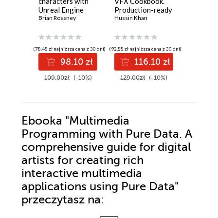
characters with
VFX Cookbook.
Practice
Unreal Engine
Production-ready
Practica
MetaHuman
Brian Rossney
Niagara recipes
Hussin Khan
workflo
Robert He
Creator. A
for cinematic VFX,
strategi
complete workflow
destruction, and
efficient
guide for motion
cloth
game de
(78,48 zł najniższa cena z 30 dni)
(92,88 zł najniższa cena z 30 dni)
(92,88 zł najni
capture and
98.10 zł
116.10 zł
11
animation in
Unreal Engine 5 -
109.00zł
(-10%)
129.00zł
(-10%)
129.00z
Second Edition
Ebooka
"Multimedia
Programming with Pure Data. A
comprehensive guide for digital
artists for creating rich
interactive multimedia
applications using Pure Data"
przeczytasz na: