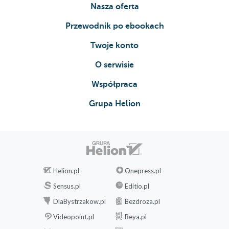
Nasza oferta
events
Creating a graphical button
Przewodnik po ebookach
Preparing a video-jockey
Twoje konto
instrument
Creating interactive
O serwisie
animation
Współpraca
Animate the
moving ball
Grupa Helion
Bouncing the ball
on the four
margins
Creating the
paddle control
Keeping and
Helion.pl
Onepress.pl
displaying the
Sensus.pl
Editio.pl
score
DlaBystrzakow.pl
Bezdroza.pl
Summary
Videopoint.pl
Beya.pl
5. Motion Detection