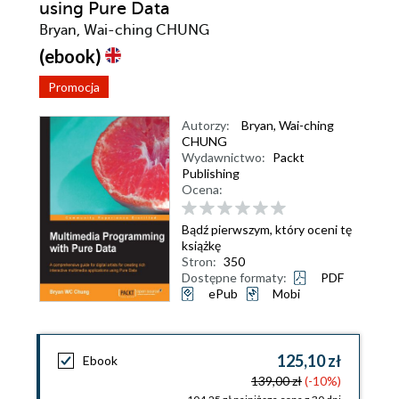
using Pure Data
Bryan, Wai-ching CHUNG
(ebook)
Promocja
Autorzy:
Bryan
,
Wai-ching
CHUNG
Wydawnictwo:
Packt
Publishing
Ocena:
Bądź pierwszym, który oceni tę
książkę
Stron:
350
Dostępne formaty:
PDF
ePub
Mobi
125,10 zł
Ebook
139,00 zł
(-10%)