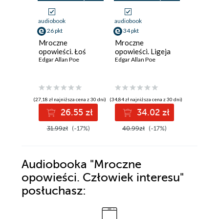
audiobook
audiobook
audiobook
26 pkt
34 pkt
25 pkt
Mroczne
Mroczne
Mroczn
opowieści. Łoś
opowieści. Ligeja
opowieśc
Edgar Allan Poe
Edgar Allan Poe
Milczeni
Edgar Alla
(27,18 zł najniższa cena z 30 dni)
(34,84 zł najniższa cena z 30 dni)
(26,34 zł najni
26.55 zł
34.02 zł
2
31.99zł
(-17%)
40.99zł
(-17%)
30.99z
Audiobooka
"Mroczne
opowieści. Człowiek interesu"
posłuchasz: