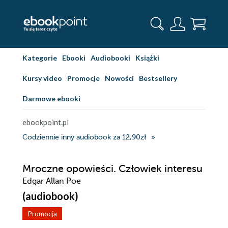
Kategorie
Ebooki
Audiobooki
Książki
Kursy video
Promocje
Nowości
Bestsellery
Darmowe ebooki
ebookpoint.pl
Codziennie inny audiobook za 12,90zł
Mroczne opowieści. Człowiek interesu
Edgar Allan Poe
(audiobook)
Promocja