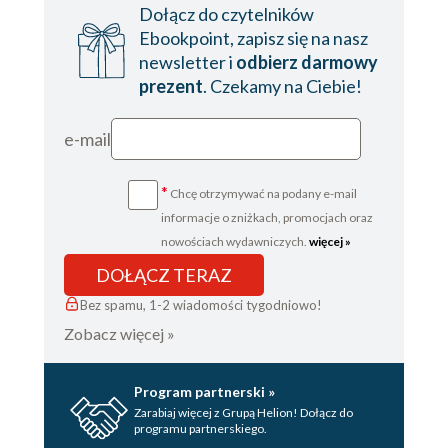
Dołącz do czytelników
Ebookpoint, zapisz się na nasz
newsletter i
odbierz darmowy
prezent
. Czekamy na Ciebie!
e-mail
*
Chcę otrzymywać na podany e-mail
informacje o zniżkach, promocjach oraz
nowościach wydawniczych.
więcej »
DOŁĄCZ TERAZ
Bez spamu, 1-2 wiadomości tygodniowo!
Zobacz więcej »
Program partnerski »
Zarabiaj więcej z Grupą Helion! Dołącz do
programu partnerskiego.