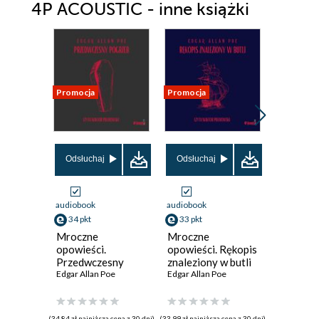
4P ACOUSTIC - inne książki
Promocja
Promocja
Promocja
Odsłuchaj
Odsłuchaj
Odsłuch
audiobook
audiobook
audiobook
34 pkt
33 pkt
25 pkt
Mroczne
Mroczne
Mroczn
opowieści.
opowieści. Rękopis
opowieśc
Przedwczesny
znaleziony w butli
Opowie
pogrzeb
Edgar Allan Poe
Edgar Allan Poe
jerozoli
Edgar Alla
(34,84 zł najniższa cena z 30 dni)
(33,99 zł najniższa cena z 30 dni)
(26,34 zł najni