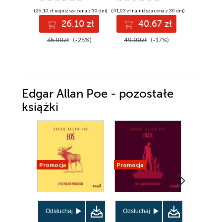
(26,10 zł najniższa cena z 30 dni)
(41,03 zł najniższa cena z 30 dni)
26.10 zł
40.67 zł
2
35.00zł
(-25%)
49.00zł
(-17%)
Edgar Allan Poe - pozostałe
książki
Promocja
Promocja
Promocja
Odsłuchaj
Odsłuchaj
Odsłuch