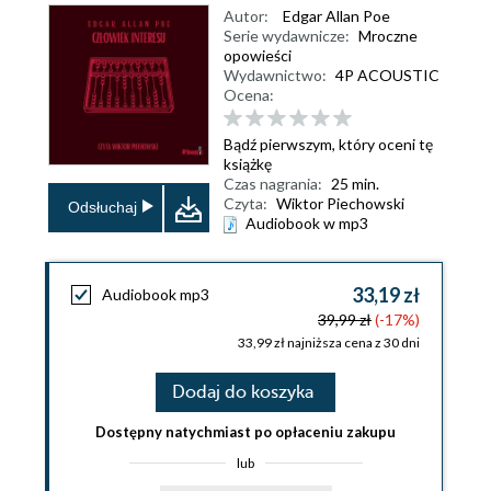
Autor:
Edgar Allan Poe
Serie wydawnicze:
Mroczne
opowieści
Wydawnictwo:
4P ACOUSTIC
Ocena:
Bądź pierwszym, który oceni tę
książkę
Czas nagrania:
25 min.
Czyta:
Wiktor Piechowski
Odsłuchaj
Audiobook w mp3
33,19 zł
Audiobook mp3
39,99 zł
(-17%)
33,99 zł najniższa cena z 30 dni
Dodaj do koszyka
Dostępny natychmiast po opłaceniu zakupu
lub