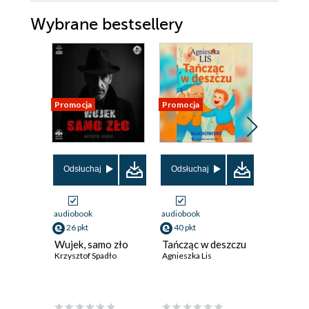
Wybrane bestsellery
Promocja
Promocja
Odsłuchaj
Odsłuchaj
Odsłuch
audiobook
audiobook
audiobook
26 pkt
40 pkt
29 pkt
Wujek, samo zło
Tańcząc w deszczu
Bajka o 
Krzysztof Spadło
Agnieszka Lis
Filip suro