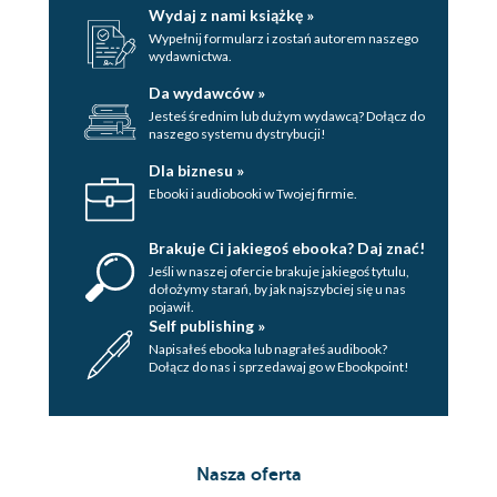
Wydaj z nami książkę »
Wypełnij formularz i zostań autorem naszego
wydawnictwa.
Da wydawców »
Jesteś średnim lub dużym wydawcą? Dołącz do
naszego systemu dystrybucji!
Dla biznesu »
Ebooki i audiobooki w Twojej firmie.
Brakuje Ci jakiegoś ebooka? Daj znać!
Jeśli w naszej ofercie brakuje jakiegoś tytulu,
dołożymy starań, by jak najszybciej się u nas
pojawił.
Self publishing »
Napisałeś ebooka lub nagrałeś audibook?
Dołącz do nas i sprzedawaj go w Ebookpoint!
Nasza oferta