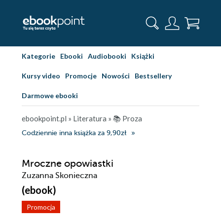
Kategorie
Ebooki
Audiobooki
Książki
Kursy video
Promocje
Nowości
Bestsellery
Darmowe ebooki
ebookpoint.pl
»
Literatura
»
📚 Proza
Codziennie inna książka za 9,90zł
Mroczne opowiastki
Zuzanna Skonieczna
(ebook)
Promocja