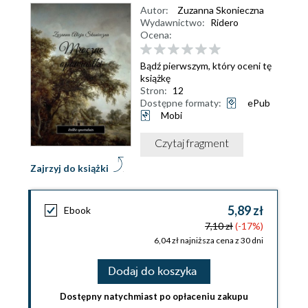
Autor:
Zuzanna Skonieczna
Wydawnictwo:
Ridero
Ocena:
Bądź pierwszym, który oceni tę
książkę
Stron:
12
Dostępne formaty:
ePub
Mobi
Czytaj fragment
Zajrzyj do książki
5,89 zł
Ebook
7,10 zł
(-17%)
6,04 zł najniższa cena z 30 dni
Dodaj do koszyka
Dostępny natychmiast po opłaceniu zakupu