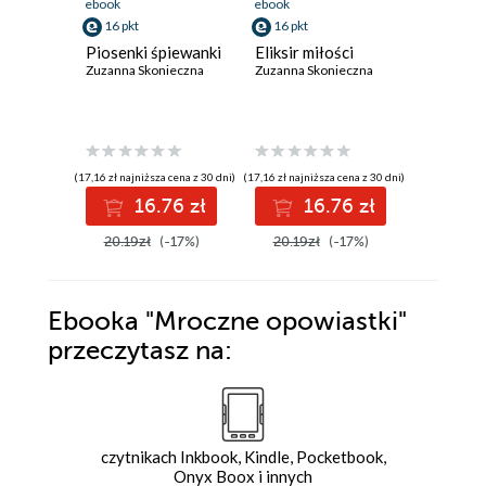
ebook
ebook
ebook
16 pkt
16 pkt
1 pkt
Piosenki śpiewanki
Eliksir miłości
Horosk
Zuzanna Skonieczna
Zuzanna Skonieczna
Zuzanna S
(17,16 zł najniższa cena z 30 dni)
(17,16 zł najniższa cena z 30 dni)
(1,18 zł najniż
16.76 zł
16.76 zł
1
20.19zł
(-17%)
20.19zł
(-17%)
1.42zł
Ebooka
"Mroczne opowiastki"
przeczytasz na:
czytnikach Inkbook, Kindle, Pocketbook,
Onyx Boox i innych