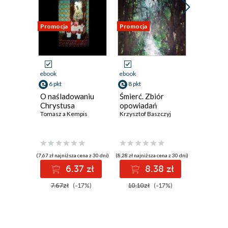
Promocja
Promocja
Promocja
ebook
ebook
ebook
6 pkt
8 pkt
8 pkt
O naśladowaniu
Śmierć. Zbiór
Domek. 
Chrystusa
opowiadań
poezji
Tomasz a Kempis
Krzysztof Baszczyj
Krzysztof 
(7,67 zł najniższa cena z 30 dni)
(8,28 zł najniższa cena z 30 dni)
(8,59 zł najniż
6.37 zł
8.38 zł
8
7.67zł
(-17%)
10.10zł
(-17%)
10.10z