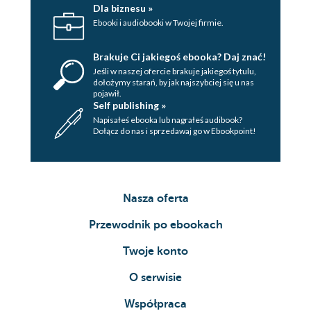
Dla biznesu »
Ebooki i audiobooki w Twojej firmie.
Brakuje Ci jakiegoś ebooka? Daj znać!
Jeśli w naszej ofercie brakuje jakiegoś tytulu,
dołożymy starań, by jak najszybciej się u nas
pojawił.
Self publishing »
Napisałeś ebooka lub nagrałeś audibook?
Dołącz do nas i sprzedawaj go w Ebookpoint!
Nasza oferta
Przewodnik po ebookach
Twoje konto
O serwisie
Współpraca