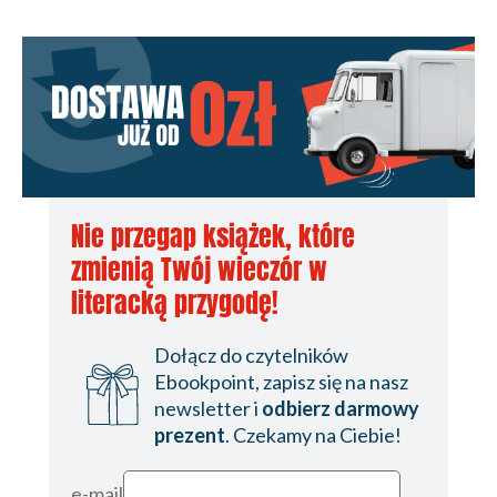
Nie przegap książek, które
zmienią Twój wieczór w
literacką przygodę!
Dołącz do czytelników
Ebookpoint, zapisz się na nasz
newsletter i
odbierz darmowy
prezent
. Czekamy na Ciebie!
e-mail