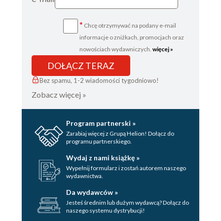
*
Chcę otrzymywać na podany e-mail
informacje o zniżkach, promocjach oraz
nowościach wydawniczych.
więcej »
DOŁĄCZ TERAZ
Bez spamu, 1-2 wiadomości tygodniowo!
Zobacz więcej »
Program partnerski »
Zarabiaj więcej z Grupą Helion! Dołącz do
programu partnerskiego.
Wydaj z nami książkę »
Wypełnij formularz i zostań autorem naszego
wydawnictwa.
Da wydawców »
Jesteś średnim lub dużym wydawcą? Dołącz do
naszego systemu dystrybucji!