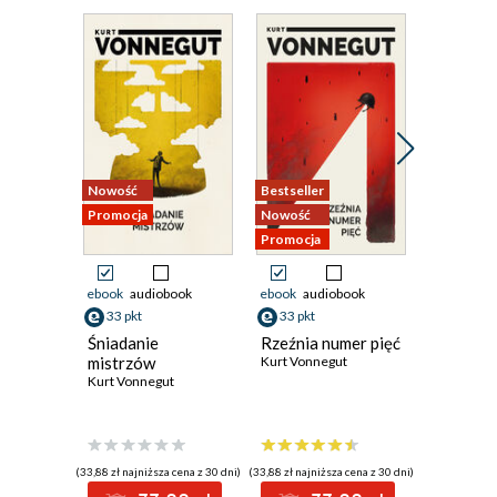
Nowość
Bestseller
Nowość
Promocja
Nowość
Promocja
Promocja
ebook
audiobook
ebook
audiobook
ebook
33 pkt
33 pkt
40 pkt
Śniadanie
Rzeźnia numer pięć
Wiedźmy
mistrzów
Kurt Vonnegut
Anya Ber
Kurt Vonnegut
(33,88 zł najniższa cena z 30 dni)
(33,88 zł najniższa cena z 30 dni)
(34,64 zł najni