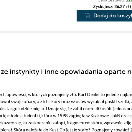
Zyskujesz: 36.27 zł 
Dodaj do koszy
ze instynkty i inne opowiadania oparte n
ech opowieści, w których poznajemy zło. Karl Denke to jeden z najba
ł swoje ofiary, a z ich skóry oraz włosów wyrabiał paski i szelki, 
 targu ludzkie mięso. Uznaje się, że zabił około 40 osób, jednak p
torię młodej studentki, która w 1998 zaginęła w Krakowie. Jakiś czas 
okazało się, ku zaskoczeniu załogi, fragmentem skóry, wprawnie zdjęt
ierał. Skóra należała do Kasi. Co jej się stało? Poznajemy również