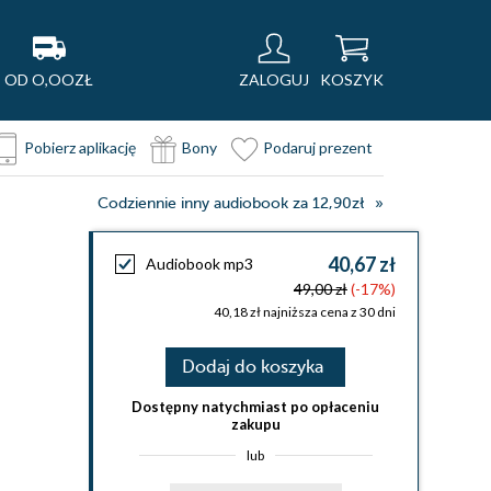
OD O,OOZŁ
ZALOGUJ
KOSZYK
Pobierz aplikację
Bony
Podaruj prezent
Codziennie inny audiobook za 12,90zł
40,67 zł
Audiobook mp3
49,00 zł
(-17%)
40,18 zł najniższa cena z 30 dni
Dodaj do koszyka
Dostępny natychmiast po opłaceniu
zakupu
lub