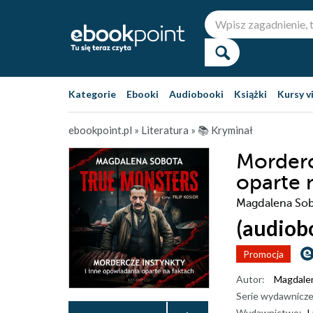
Kategorie
Ebooki
Audiobooki
Książki
Kursy v
ebookpoint.pl
»
Literatura
»
📚 Kryminał
Morderc
oparte 
Magdalena So
(audiob
Promocja
Autor:
Magdale
Serie wydawnicze
Wydawnictwo:
L