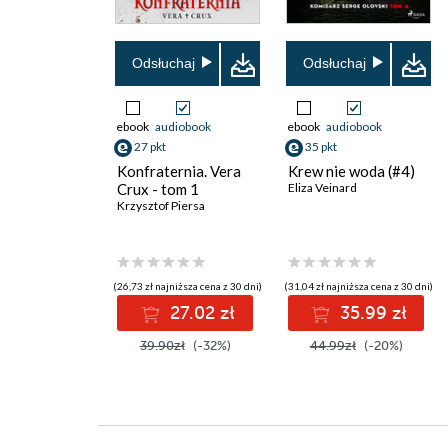
Odsłuchaj
Odsłuchaj
ebook
audiobook
ebook
audiobook
27 pkt
35 pkt
Konfraternia. Vera
Krew nie woda (#4)
Crux - tom 1
Eliza Veinard
Krzysztof Piersa
(26,73 zł najniższa cena z 30 dni)
(31,04 zł najniższa cena z 30 dni)
27.02 zł
35.99 zł
39.90zł
(-32%)
44.99zł
(-20%)