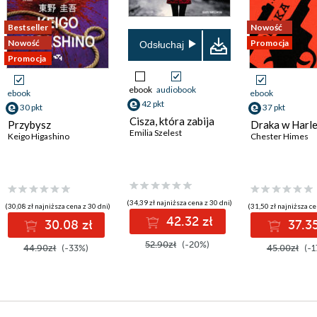
Bestseller
Nowość
Nowość
Promocja
Odsłuchaj
Promocja
ebook
audiobook
ebook
ebook
42 pkt
30 pkt
37 pkt
Cisza, która zabija
Przybysz
Draka w Harl
Emilia Szelest
Keigo Higashino
Chester Himes
(34,39 zł najniższa cena z 30 dni)
(30,08 zł najniższa cena z 30 dni)
(31,50 zł najniższa ce
42.32 zł
30.08 zł
37.35
52.90zł
(-20%)
44.90zł
(-33%)
45.00zł
(-1