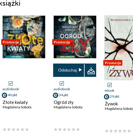
siążki
Promocja
Promocja
Promocja
Odsłuchaj
audiobook
audiobook
ebook
40 pkt
34 pkt
29 pkt
Złote kwiaty
Ogród zły
Żywok
Magdalena Sobota
Magdalena Sobota
Magdalena Sobot