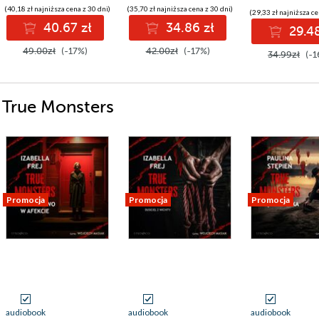
(40,18 zł najniższa cena z 30 dni)
(35,70 zł najniższa cena z 30 dni)
(29,33 zł najniższa ce
40.67 zł
34.86 zł
29.48
49.00zł
(-17%)
42.00zł
(-17%)
34.99zł
(-1
i True Monsters
Promocja
Promocja
Promocja
audiobook
audiobook
audiobook