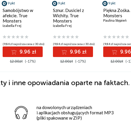
9 pkt
9 pkt
9 pkt
Samobójstwo w
Sznur. Dusiciel z
Piękna Zośka.
afekcie. True
Wichity. True
Monsters
Monsters
Monsters
Paulina Stępień
Izabella Frej
Izabella Frej
(9,84 zł najniższa cena z 30 dni)
(9,84 zł najniższa cena z 30 dni)
(9,84 zł najniższa cen
9.96 zł
9.96 zł
9.96
12.00zł
(-17%)
12.00zł
(-17%)
12.00zł
(-1
y i inne opowiadania oparte na faktach.
na dowolonych urządzeniach
i aplikacjach obsługujących format MP3
(pliki spakowane w ZIP)