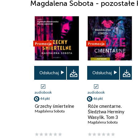
Magdalena Sobota - pozostałe k
Promocja
Promocja
Odsłuchaj
Odsłuchaj
audiobook
audiobook
44 pkt
46 pkt
Grzechy śmiertelne
Róże cmentarne.
Magdalena Sobota
Śledztwa Herminy
Wasylik. Tom 3
Magdalena Sobota