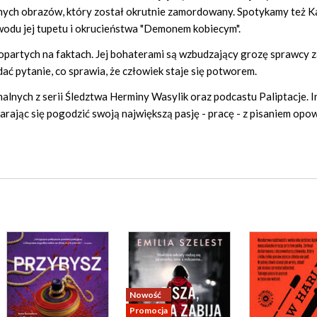
nych obrazów, który został okrutnie zamordowany. Spotykamy też K
odu jej tupetu i okrucieństwa "Demonem kobiecym".
rtych na faktach. Jej bohaterami są wzbudzający grozę sprawcy z
ać pytanie, co sprawia, że człowiek staje się potworem.
alnych z serii Śledztwa Herminy Wasylik oraz podcastu Paliptacje. I
starając się pogodzić swoją największą pasję - pracę - z pisaniem opow
Nowość
Promocja