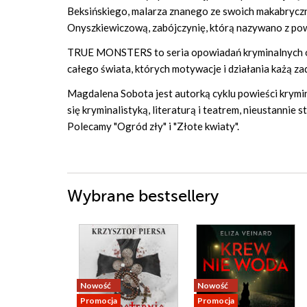
Beksińskiego, malarza znanego ze swoich makabrycz
Onyszkiewiczową, zabójczynię, którą nazywano z pow
TRUE MONSTERS to seria opowiadań kryminalnych opa
całego świata, których motywacje i działania każą zad
Magdalena Sobota jest autorką cyklu powieści krymin
się kryminalistyką, literaturą i teatrem, nieustannie 
Polecamy "Ogród zły" i "Złote kwiaty".
Wybrane bestsellery
Nowość
Nowość
Promocja
Promocja