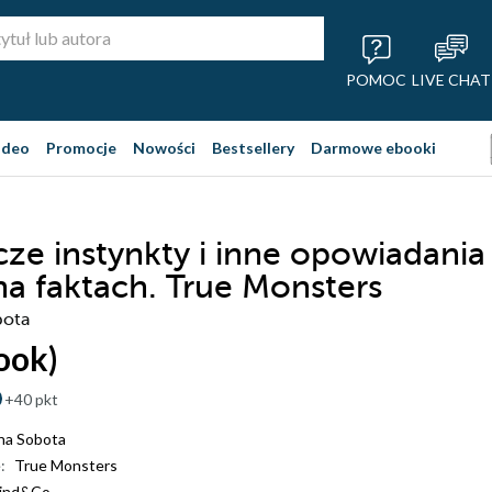
POMOC
LIVE CHAT
ideo
Promocje
Nowości
Bestsellery
Darmowe ebooki
ze instynkty i inne opowiadania
na faktach. True Monsters
bota
ook)
+40 pkt
na Sobota
:
True Monsters
ind&Co