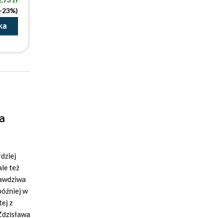
(-23%)
ka
a
rdziej
ale też
rawdziwa
później w
ej z
 Zdzisława