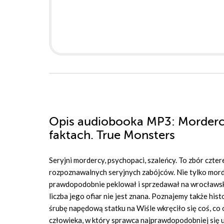
Opis
audiobooka MP3
: Morderc
faktach. True Monsters
Seryjni mordercy, psychopaci, szaleńcy. To zbór czter
rozpoznawalnych seryjnych zabójców. Nie tylko mordowa
prawdopodobnie peklował i sprzedawał na wrocławskim
liczba jego ofiar nie jest znana. Poznajemy także his
śrubę napędową statku na Wiśle wkręciło się coś, co 
człowieka, w który sprawca najprawdopodobniej się ub