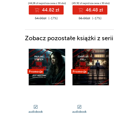
(44,28 zł najniższa cena z 30 dni)
(45,92 zł najniższa cena z 30 dni)
44.82 zł
46.48 zł
54.00zł
(-17%)
56.00zł
(-17%)
Zobacz pozostałe książki z seri
Promocja
Promocja
audiobook
audiobook