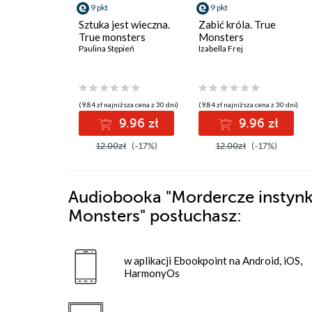
9 pkt
9 pkt
Sztuka jest wieczna.
Zabić króla. True
True monsters
Monsters
Paulina Stępień
Izabella Frej
(9,84 zł najniższa cena z 30 dni)
(9,84 zł najniższa cena z 30 dni)
9.96 zł
9.96 zł
12.00zł
(-17%)
12.00zł
(-17%)
Audiobooka
"Mordercze instynkt
Monsters"
posłuchasz:
w aplikacji Ebookpoint na Android, iOS,
HarmonyOs