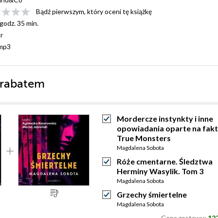
Bądź pierwszym, który oceni tę książkę
 godz. 35 min.
or
mp3
 rabatem
Mordercze instynkty i inne
opowiadania oparte na fakt
True Monsters
Magdalena Sobota
Róże cmentarne. Śledztwa
Herminy Wasylik. Tom 3
Magdalena Sobota
Grzechy śmiertelne
Magdalena Sobota
Cena zestawu:
122