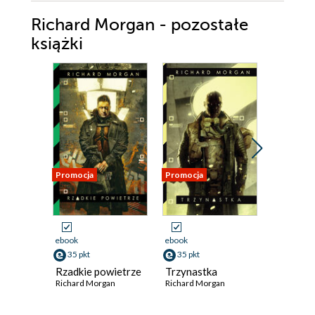
Richard Morgan - pozostałe
książki
Promocja
Promocja
Promocja
ebook
ebook
ebook
35 pkt
35 pkt
31 pkt
Rzadkie powietrze
Trzynastka
Siły ryn
Richard Morgan
Richard Morgan
Richard M