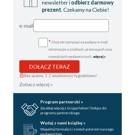
newsletter i
odbierz darmowy
prezent
. Czekamy na Ciebie!
e-mail
*
Chcę otrzymywać na podany e-mail
informacje o zniżkach, promocjach oraz
nowościach wydawniczych.
więcej »
DOŁĄCZ TERAZ
Bez spamu, 1-2 wiadomości tygodniowo!
Zobacz więcej »
Program partnerski »
Zarabiaj więcej z Grupą Helion! Dołącz do
programu partnerskiego.
Wydaj z nami książkę »
Wypełnij formularz i zostań autorem naszego
wydawnictwa.