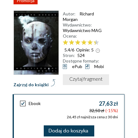
Promocja
Autor:
Richard
Morgan
Wydawnictwo:
Wydawnictwo MAG
Ocena:
5.4
/
6
Opinie:
5
Stron:
524
Dostępne formaty:
ePub
Mobi
Czytaj fragment
Zajrzyj do książki
27,63 zł
Ebook
32,50 zł
(-15%)
26,45 zł najniższa cena z 30 dni
Dodaj do koszyka