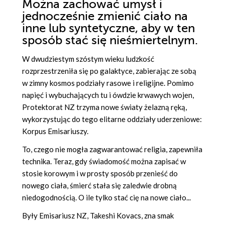
Można zachować umysł i
jednocześnie zmienić ciało na
inne lub syntetyczne, aby w ten
sposób stać się nieśmiertelnym.
W dwudziestym szóstym wieku ludzkość
rozprzestrzeniła się po galaktyce, zabierając ze sobą
w zimny kosmos podziały rasowe i religijne. Pomimo
napięć i wybuchających tu i ówdzie krwawych wojen,
Protektorat NZ trzyma nowe światy żelazną ręką,
wykorzystując do tego elitarne oddziały uderzeniowe:
Korpus Emisariuszy.
To, czego nie mogła zagwarantować religia, zapewniła
technika. Teraz, gdy świadomość można zapisać w
stosie korowym i w prosty sposób przenieść do
nowego ciała, śmierć stała się zaledwie drobną
niedogodnością. O ile tylko stać cię na nowe ciało...
Były Emisariusz NZ, Takeshi Kovacs, zna smak