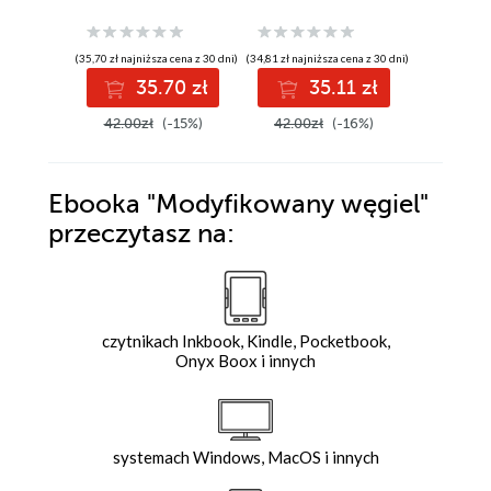
(35,70 zł najniższa cena z 30 dni)
(34,81 zł najniższa cena z 30 dni)
(31,42 zł najni
35.70 zł
35.11 zł
3
42.00zł
(-15%)
42.00zł
(-16%)
37.89z
Ebooka
"Modyfikowany węgiel"
przeczytasz na:
czytnikach Inkbook, Kindle, Pocketbook,
Onyx Boox i innych
systemach Windows, MacOS i innych