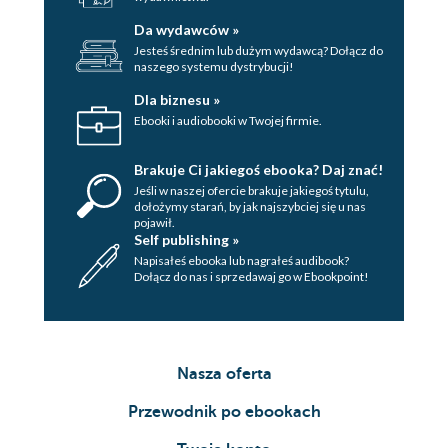
Da wydawców »
Jesteś średnim lub dużym wydawcą? Dołącz do
naszego systemu dystrybucji!
Dla biznesu »
Ebooki i audiobooki w Twojej firmie.
Brakuje Ci jakiegoś ebooka? Daj znać!
Jeśli w naszej ofercie brakuje jakiegoś tytulu,
dołożymy starań, by jak najszybciej się u nas
pojawił.
Self publishing »
Napisałeś ebooka lub nagrałeś audibook?
Dołącz do nas i sprzedawaj go w Ebookpoint!
Nasza oferta
Przewodnik po ebookach