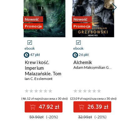
Nowość
Nowość
Nowość
Promocja
Promocja
Promocja
ebook
ebook
ebook
aud
47 pkt
26 pkt
46 pkt
Krew i kość.
Alchemik
Korona 
Imperium
Adam Maksymilian Grzybowski
cienia
Malazańskie. Tom
J.R. Ward
5
Ian C. Esslemont
(46,12 zł najniższa cena z 30 dni)
(23,09 zł najniższa cena z 30 dni)
(48,06 zł najni
47.92 zł
26.39 zł
4
59.90zł
(-20%)
32.99zł
(-20%)
57.90z