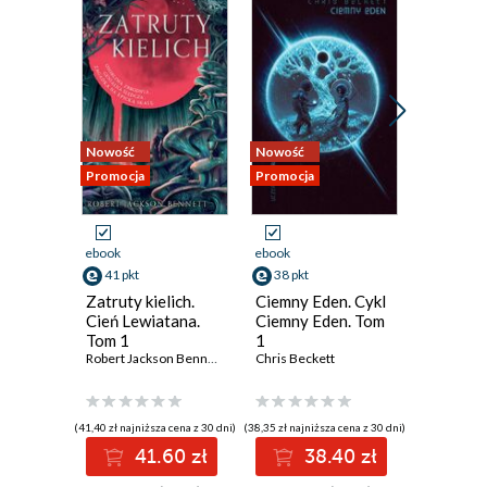
Nowość
Nowość
Nowość
Promocja
Promocja
Promocja
ebook
ebook
ebook
41 pkt
38 pkt
42 pkt
Zatruty kielich.
Ciemny Eden. Cykl
Podnosz
Cień Lewiatana.
Ciemny Eden. Tom
kamienie
Tom 1
1
o Arbaia
Robert Jackson Bennett
Chris Beckett
Sheri S. T
(41,40 zł najniższa cena z 30 dni)
(38,35 zł najniższa cena z 30 dni)
(44,97 zł najni
41.60 zł
38.40 zł
4