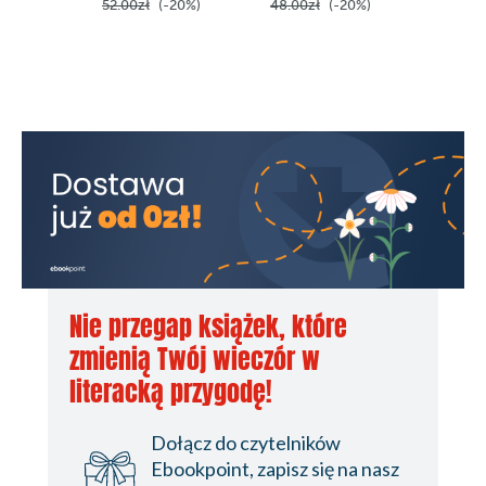
52.00zł
(-20%)
48.00zł
(-20%)
52.90z
Nie przegap książek, które
zmienią Twój wieczór w
literacką przygodę!
Dołącz do czytelników
Ebookpoint, zapisz się na nasz