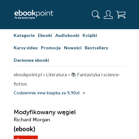
Kategorie
Ebooki
Audiobooki
Książki
Kursy video
Promocje
Nowości
Bestsellery
Darmowe ebooki
ebookpoint.pl
»
Literatura
»
📚 Fantastyka i science-
fiction
Codziennie inna książka za 9,90zł
Modyfikowany węgiel
Richard Morgan
(ebook)