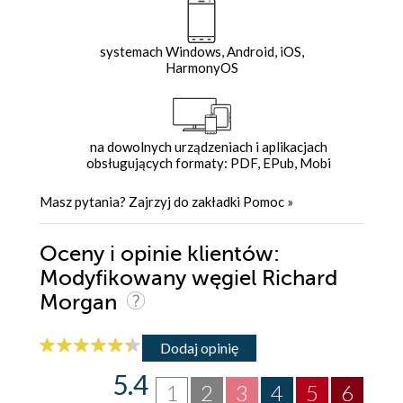
systemach Windows, Android, iOS,
HarmonyOS
na dowolnych urządzeniach i aplikacjach
obsługujących formaty: PDF, EPub, Mobi
Masz pytania? Zajrzyj do zakładki
Pomoc
»
Oceny i opinie klientów:
Modyfikowany węgiel Richard
Morgan
Dodaj opinię
5.4
1
2
3
4
5
6