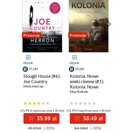
Promocja
Promocja
Promocja
ebook
ebook
ebook
35 pkt
58 pkt
22 pkt
Slough House (#6).
Kolonia. Nowe
Zjazd ro
Joe Country
wieki ciemne (#1).
Meghan Q
Mick Herron
Kolonia. Nowe
wieki ciemne
Max Kidruk
(31,99 zł najniższa cena z 30 dni)
(51,99 zł najniższa cena z 30 dni)
(19,79 zł najni
35.99 zł
58.49 zł
2
39.99zł
(-10%)
64.98zł
(-10%)
24.99z