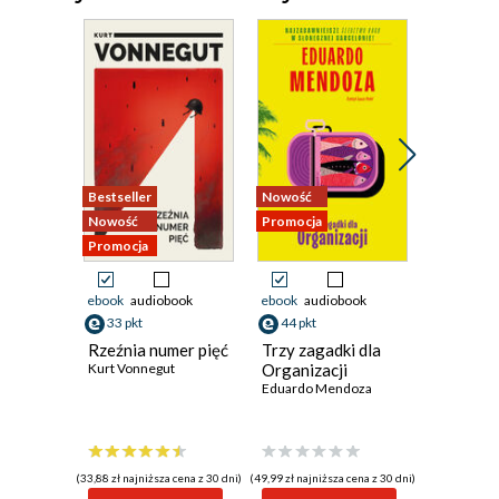
Bestseller
Nowość
Nowość
Nowość
Promocja
Promocja
Promocja
ebook
audiobook
ebook
audiobook
ebook
33 pkt
44 pkt
37 pkt
Rzeźnia numer pięć
Trzy zagadki dla
Draka w
Kurt Vonnegut
Organizacji
Chester H
Eduardo Mendoza
(33,88 zł najniższa cena z 30 dni)
(49,99 zł najniższa cena z 30 dni)
(35,95 zł najni