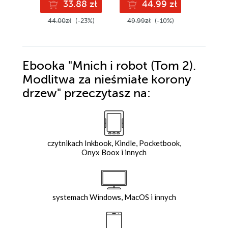
33.88 zł
44.99 zł
3
44.00zł
(-23%)
49.99zł
(-10%)
45.00z
Ebooka
"Mnich i robot (Tom 2).
Modlitwa za nieśmiałe korony
drzew"
przeczytasz na:
czytnikach Inkbook, Kindle, Pocketbook,
Onyx Boox i innych
systemach Windows, MacOS i innych