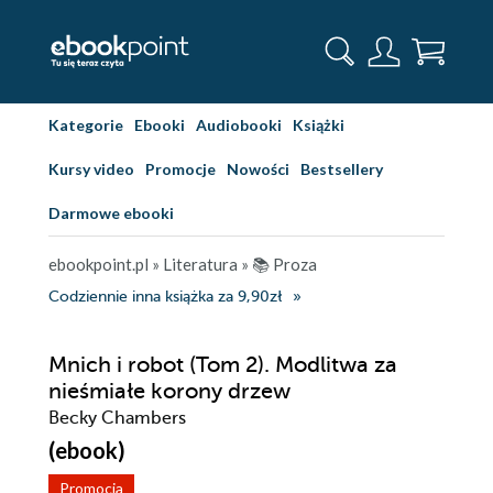
Kategorie
Ebooki
Audiobooki
Książki
Kursy video
Promocje
Nowości
Bestsellery
Darmowe ebooki
ebookpoint.pl
»
Literatura
»
📚 Proza
Codziennie inna książka za 9,90zł
Mnich i robot (Tom 2). Modlitwa za
nieśmiałe korony drzew
Becky Chambers
(ebook)
Promocja