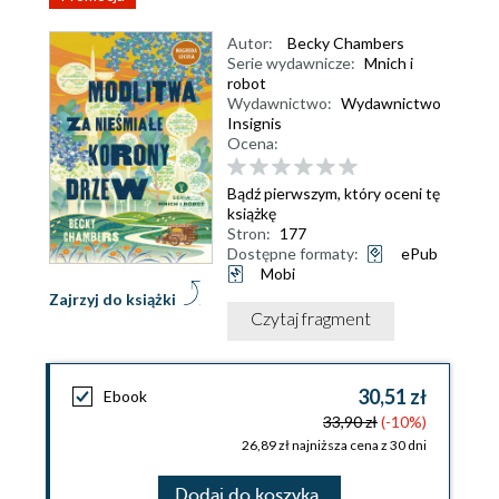
Autor:
Becky Chambers
Serie wydawnicze:
Mnich i
robot
Wydawnictwo:
Wydawnictwo
Insignis
Ocena:
Bądź pierwszym, który oceni tę
książkę
Stron:
177
Dostępne formaty:
ePub
Mobi
Zajrzyj do książki
Czytaj fragment
30,51 zł
Ebook
33,90 zł
(-10%)
26,89 zł najniższa cena z 30 dni
Dodaj do koszyka