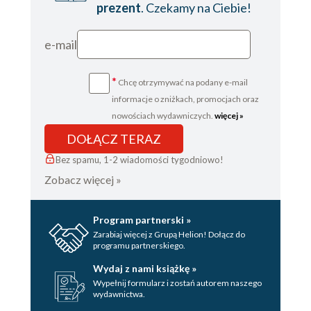
prezent
. Czekamy na Ciebie!
e-mail
*
Chcę otrzymywać na podany e-mail
informacje o zniżkach, promocjach oraz
nowościach wydawniczych.
więcej »
DOŁĄCZ TERAZ
Bez spamu, 1-2 wiadomości tygodniowo!
Zobacz więcej »
Program partnerski »
Zarabiaj więcej z Grupą Helion! Dołącz do
programu partnerskiego.
Wydaj z nami książkę »
Wypełnij formularz i zostań autorem naszego
wydawnictwa.