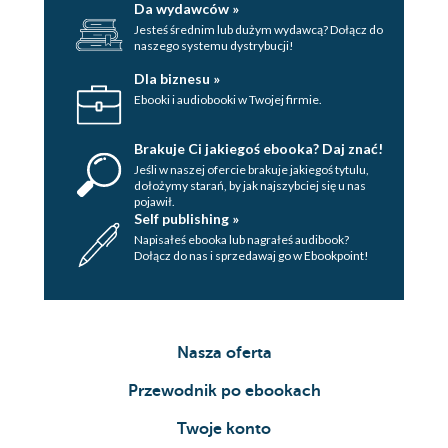
Da wydawców »
Jesteś średnim lub dużym wydawcą? Dołącz do
naszego systemu dystrybucji!
Dla biznesu »
Ebooki i audiobooki w Twojej firmie.
Brakuje Ci jakiegoś ebooka? Daj znać!
Jeśli w naszej ofercie brakuje jakiegoś tytulu,
dołożymy starań, by jak najszybciej się u nas
pojawił.
Self publishing »
Napisałeś ebooka lub nagrałeś audibook?
Dołącz do nas i sprzedawaj go w Ebookpoint!
Nasza oferta
Przewodnik po ebookach
Twoje konto