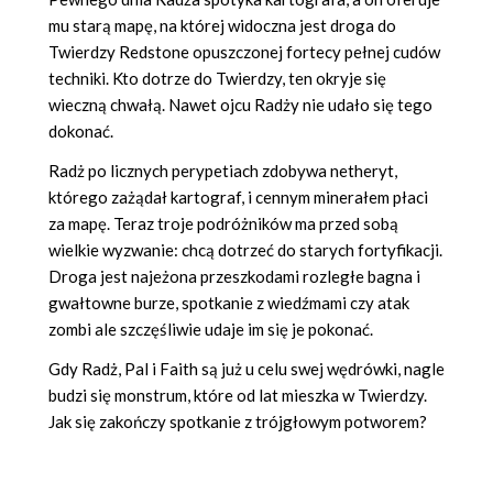
mu starą mapę, na której widoczna jest droga do
Twierdzy Redstone opuszczonej fortecy pełnej cudów
techniki. Kto dotrze do Twierdzy, ten okryje się
wieczną chwałą. Nawet ojcu Radży nie udało się tego
dokonać.
Radż po licznych perypetiach zdobywa netheryt,
którego zażądał kartograf, i cennym minerałem płaci
za mapę. Teraz troje podróżników ma przed sobą
wielkie wyzwanie: chcą dotrzeć do starych fortyfikacji.
Droga jest najeżona przeszkodami rozległe bagna i
gwałtowne burze, spotkanie z wiedźmami czy atak
zombi ale szczęśliwie udaje im się je pokonać.
Gdy Radż, Pal i Faith są już u celu swej wędrówki, nagle
budzi się monstrum, które od lat mieszka w Twierdzy.
Jak się zakończy spotkanie z trójgłowym potworem?