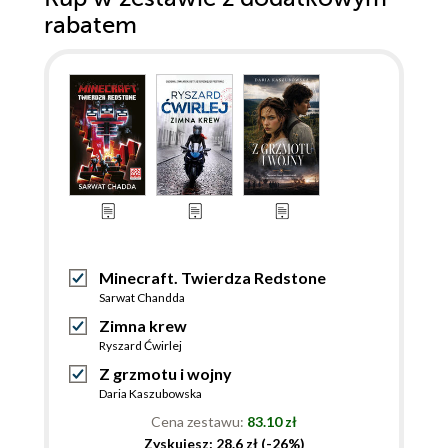
rabatem
Minecraft. Twierdza Redstone
Sarwat Chandda
Zimna krew
Ryszard Ćwirlej
Z grzmotu i wojny
Daria Kaszubowska
Cena zestawu:
83.10 zł
Zyskujesz: 28.6 zł (-26%)