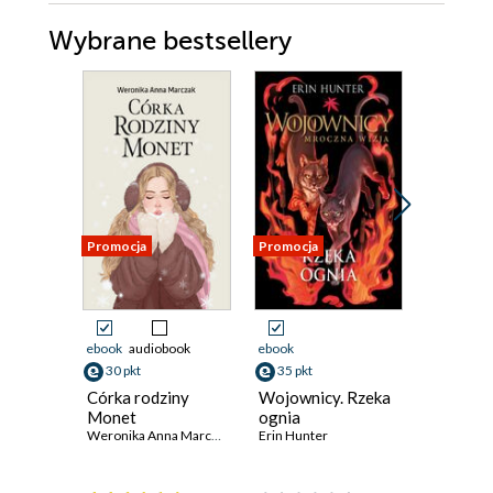
Wybrane bestsellery
Promocja
Promocja
Promocja
ebook
audiobook
ebook
ebook
ksi
30 pkt
35 pkt
28 pkt
Córka rodziny
Wojownicy. Rzeka
Akademi
Monet
ognia
piłkarsk
Weronika Anna Marczak
Erin Hunter
się zacz
T.Z. Layton