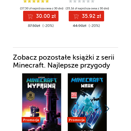
(37,50 zł najniższa cena z 30 dni)
(35,16 zł najniższa cena z 30 dni)
(23,45 zł najni
30.00 zł
35.92 zł
2
37.50zł
(-20%)
44.90zł
(-20%)
46.90z
Zobacz pozostałe książki z serii
Minecraft. Najlepsze przygody
Promocja
Promocja
Promocja