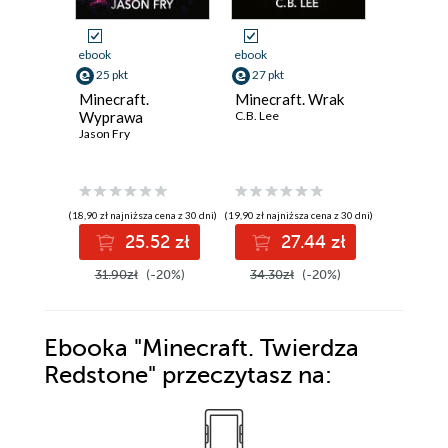
ebook
ebook
ebook
25 pkt
27 pkt
27 pkt
Minecraft.
Minecraft. Wrak
Minecra
Wyprawa
C.B. Lee
wracają!
Jason Fry
Nick Eliop
(18,90 zł najniższa cena z 30 dni)
(19,90 zł najniższa cena z 30 dni)
(26,94 zł najni
25.52 zł
27.44 zł
2
31.90zł
(-20%)
34.30zł
(-20%)
34.30z
Ebooka
"Minecraft. Twierdza
Redstone"
przeczytasz na: