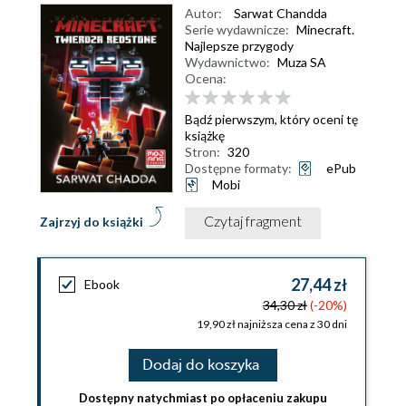
Autor:
Sarwat Chandda
Serie wydawnicze:
Minecraft.
Najlepsze przygody
Wydawnictwo:
Muza SA
Ocena:
Bądź pierwszym, który oceni tę
książkę
Stron:
320
Dostępne formaty:
ePub
Mobi
Czytaj fragment
Zajrzyj do książki
27,44 zł
Ebook
34,30 zł
(-20%)
19,90 zł najniższa cena z 30 dni
Dodaj do koszyka
Dostępny natychmiast po opłaceniu zakupu