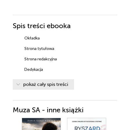
Spis treści
ebooka
Okładka
Strona tytułowa
Strona redakcyjna
Dedykacja
Spis treści
pokaż cały spis treści
Rozdział 1
Rozdział 2
Muza SA - inne książki
Rozdział 3
Rozdział 4