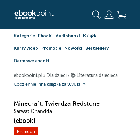
Kategorie
Ebooki
Audiobooki
Książki
Kursy video
Promocje
Nowości
Bestsellery
Darmowe ebooki
ebookpoint.pl
»
Dla dzieci
»
📚 Literatura dziecięca
Codziennie inna książka za 9,90zł
Minecraft. Twierdza Redstone
Sarwat Chandda
(ebook)
Promocja