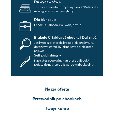
Da wydawców »
Jesteś średnim lub dużym wydawcą? Dołącz do
naszego systemu dystrybucji!
Dla biznesu »
Ebooki i audiobooki w Twojej firmie.
Brakuje Ci jakiegoś ebooka? Daj znać!
Jeśli w naszej ofercie brakuje jakiegoś tytulu,
dołożymy starań, by jak najszybciej się u nas
pojawił.
Self publishing »
Napisałeś ebooka lub nagrałeś audibook?
Dołącz do nas i sprzedawaj go w Ebookpoint!
Nasza oferta
Przewodnik po ebookach
Twoje konto