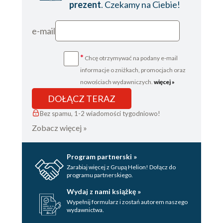
prezent
. Czekamy na Ciebie!
Rozdział 30
Rozdział 31
e-mail
Rozdział 32
*
Chcę otrzymywać na podany e-mail
Rozdział 33
informacje o zniżkach, promocjach oraz
Rozdział 34
nowościach wydawniczych.
więcej »
Epilog
DOŁĄCZ TERAZ
Wydawca
Bez spamu, 1-2 wiadomości tygodniowo!
Zobacz więcej »
Program partnerski »
Zarabiaj więcej z Grupą Helion! Dołącz do
programu partnerskiego.
Wydaj z nami książkę »
Wypełnij formularz i zostań autorem naszego
wydawnictwa.