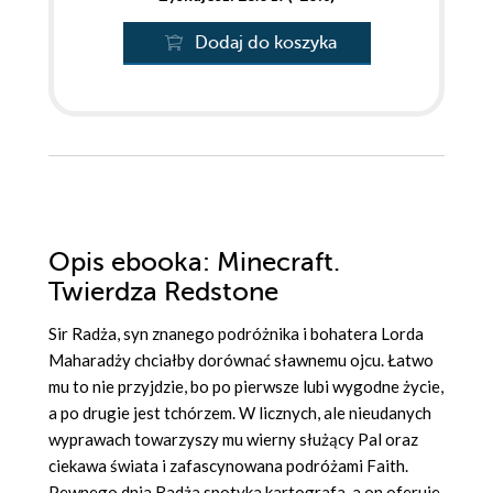
Dodaj do koszyka
Opis
ebooka
: Minecraft.
Twierdza Redstone
Sir Radża, syn znanego podróżnika i bohatera Lorda
Maharadży chciałby dorównać sławnemu ojcu. Łatwo
mu to nie przyjdzie, bo po pierwsze lubi wygodne życie,
a po drugie jest tchórzem. W licznych, ale nieudanych
wyprawach towarzyszy mu wierny służący Pal oraz
ciekawa świata i zafascynowana podróżami Faith.
Pewnego dnia Radża spotyka kartografa, a on oferuje