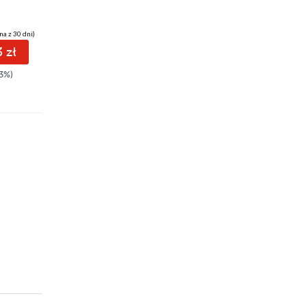
na z 30 dni)
(38,02 zł najniższa cena z 30 dni)
(22,49 zł najniższa cena z 30 dni)
 zł
38.17 zł
17.40 zł
3%)
49.00zł
(-22%)
29.00zł
(-40%)