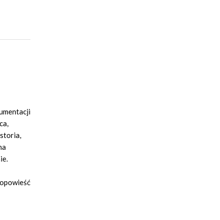
kumentacji
ca,
storia,
na
ie.
 opowieść