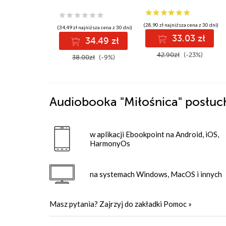
(28,90 zł najniższa cena z 30 dni)
(34,49 zł najniższa cena z 30 dni)
33.03 zł
34.49 zł
42.90zł
(-23%)
38.00zł
(-9%)
Audiobooka
"Miłośnica"
posłuc
w aplikacji Ebookpoint na Android, iOS,
HarmonyOs
na systemach Windows, MacOS i innych
Masz pytania? Zajrzyj do zakładki
Pomoc
»