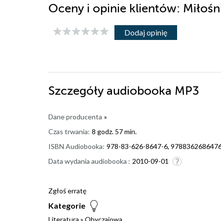
Oceny i opinie klientów: Miło
Dodaj opinię
Szczegóły
audiobooka MP3
Dane producenta
»
Czas trwania:
8 godz. 57 min.
ISBN Audiobooka:
978-83-626-8647-6, 978836268647
Data wydania audiobooka :
2010-09-01
Zgłoś erratę
Kategorie
Literatura
»
Obyczajowa