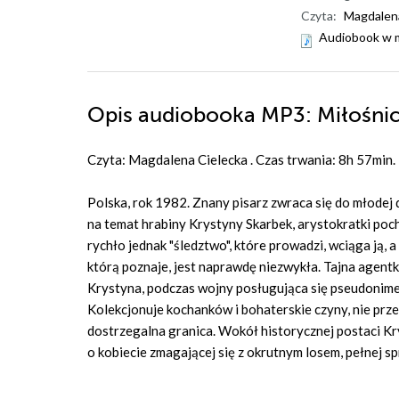
Czyta:
Magdalena
Audiobook w 
Opis
audiobooka MP3
: Miłośni
Czyta: Magdalena Cielecka . Czas trwania: 8h 57min.
Polska, rok 1982. Znany pisarz zwraca się do młodej 
na temat hrabiny Krystyny Skarbek, arystokratki poc
rychło jednak "śledztwo", które prowadzi, wciąga ją, 
którą poznaje, jest naprawdę niezwykła. Tajna agentk
Krystyna, podczas wojny posługująca się pseudonimem 
Kolekcjonuje kochanków i bohaterskie czyny, nie przej
dostrzegalna granica. Wokół historycznej postaci 
o kobiecie zmagającej się z okrutnym losem, pełnej s