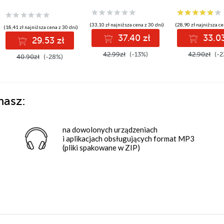
(33,10 zł najniższa cena z 30 dni)
(28,90 zł najniższa ce
(18,41 zł najniższa cena z 30 dni)
37.40 zł
33.03
29.53 zł
42.99zł
(-13%)
42.90zł
(-2
40.90zł
(-28%)
hasz:
na dowolonych urządzeniach
i aplikacjach obsługujących format MP3
(pliki spakowane w ZIP)