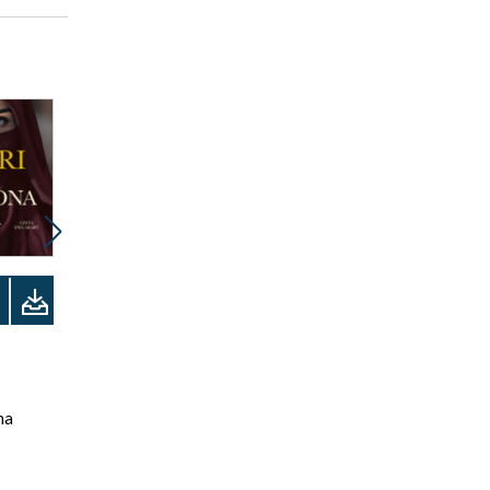
Promocja
Promocja
Odsłuchaj
ebook
audiobook
ebook
38 pkt
17 pkt
na
Przeklęty królik
Biały szum
Bora Chung
Don DeLillo