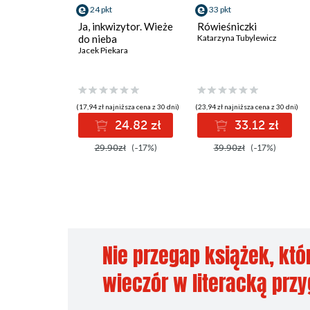
24 pkt
33 pkt
Ja, inkwizytor. Wieże
Rówieśniczki
do nieba
Katarzyna Tubylewicz
Jacek Piekara
(17,94 zł najniższa cena z 30 dni)
(23,94 zł najniższa cena z 30 dni)
24.82 zł
33.12 zł
29.90zł
(-17%)
39.90zł
(-17%)
Nie przegap książek, któ
wieczór w literacką prz