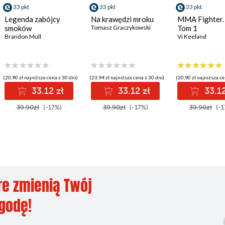
33 pkt
33 pkt
33 pkt
Legenda zabójcy
Na krawędzi mroku
MMA Fighter.
smoków
Tomasz Graczykowski
Tom 1
Brandon Mull
Vi Keeland
(20,90 zł najniższa cena z 30 dni)
(23,94 zł najniższa cena z 30 dni)
(20,90 zł najniższa ce
33.12 zł
33.12 zł
33.12
39.90zł
(-17%)
39.90zł
(-17%)
39.90zł
(-1
re zmienią Twój
ygodę!