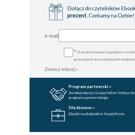
Dołącz do czytelników Ebookp
prezent
. Czekamy na Ciebie!
e-mail
*
Chcę otrzymywać na podany e-mail i
promocjach oraz nowościach wydawn
Zobacz więcej »
Program partnerski »
Zarabiaj więcej z Grupą Helion! Dołącz do
programu partnerskiego.
Dla biznesu »
Ebooki i audiobooki w Twojej firmie.