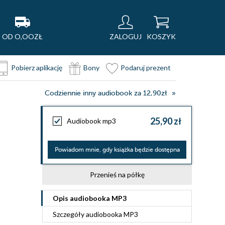
OD O,OOZŁ
ZALOGUJ
KOSZYK
Pobierz aplikację
Bony
Podaruj prezent
Codziennie inny audiobook za 12,90zł
25,90 zł
Audiobook mp3
Powiadom mnie, gdy książka będzie dostępna
Przenieś na półkę
Opis
audiobooka MP3
Szczegóły
audiobooka MP3