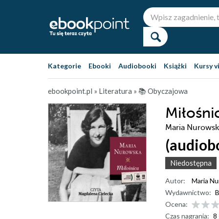
Kategorie
Ebooki
Audiobooki
Książki
Kursy v
ebookpoint.pl
»
Literatura
»
📚 Obyczajowa
Miłośni
Maria Nurowsk
(audiob
Niedostępna
Autor:
Maria N
Wydawnictwo:
B
Ocena:
Czas nagrania:
8