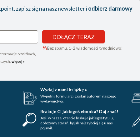
oint, zapisz się na nasz newsletter i
odbierz darmowy
DOŁĄCZ TERAZ
Bez spamu, 1-2 wiadomości tygodniowo!
nformacje o zniżkach,
iczych.
więcej »
Wydaj z nami książkę »
Wypełnij formularz i zostań autorem naszego
wydawnictwa.
Brakuje Ci jakiegoś ebooka? Daj znać!
Jeśli w naszej ofercie brakuje jakiegoś tytulu,
dołożymy starań, by jak najszybciej się u nas
pojawił.