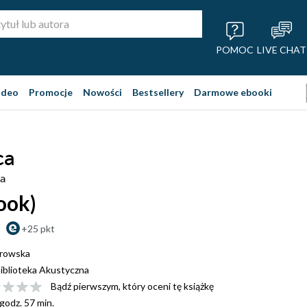
POMOC
LIVE CHAT
ideo
Promocje
Nowości
Bestsellery
Darmowe ebooki
ca
a
ook)
+25 pkt
urowska
iblioteka Akustyczna
Bądź pierwszym, który oceni tę książkę
 godz. 57 min.