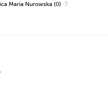
(0)
śnica Maria Nurowska
6