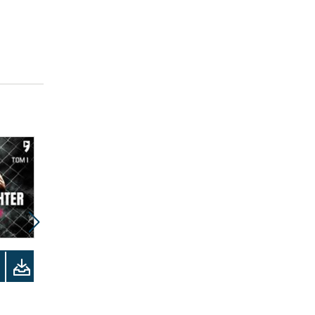
Promocja
Odsłuchaj
audiobook