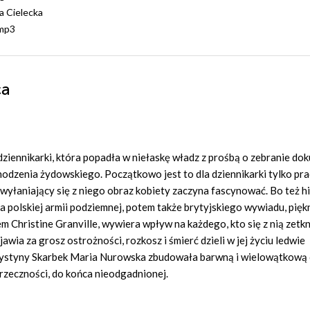
 Cielecka
mp3
ca
dziennikarki, która popadła w niełaskę władz z prośbą o zebranie do
hodzenia żydowskiego. Początkowo jest to dla dziennikarki tylko pra
a wyłaniający się z niego obraz kobiety zaczyna fascynować. Bo też hi
a polskiej armii podziemnej, potem także brytyjskiego wywiadu, pięk
Christine Granville, wywiera wpływ na każdego, kto się z nią zetkn
awia za grosz ostrożności, rozkosz i śmierć dzieli w jej życiu ledwie
Krystyny Skarbek Maria Nurowska zbudowała barwną i wielowątkową
przeczności, do końca nieodgadnionej.