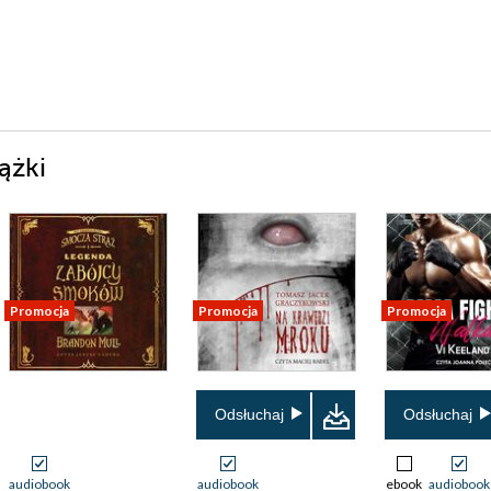
ążki
Promocja
Promocja
Promocja
Odsłuchaj
Odsłuchaj
audiobook
audiobook
ebook
audiobook