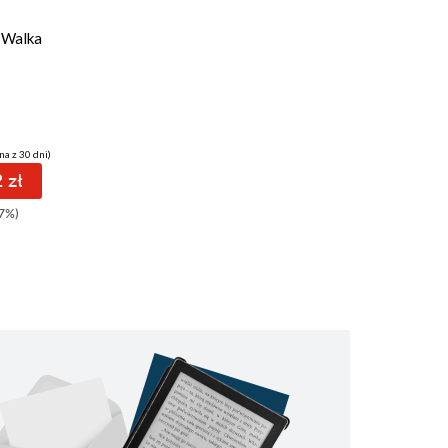
31 pkt
 Walka
Klątwa żercy
Maciej Szymczak
na z 30 dni)
(30,79 zł najniższa cena z 30 dni)
 zł
31.79 zł
7%)
39.90zł
(-20%)