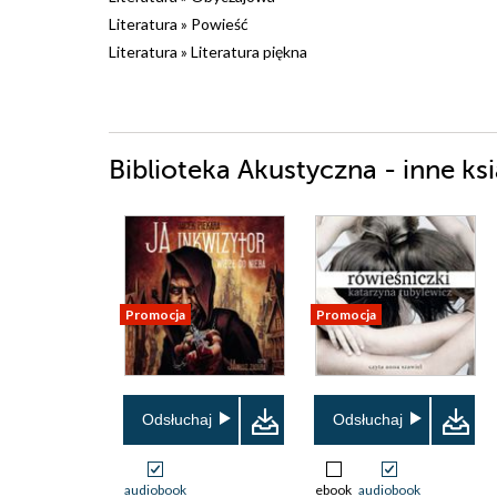
Literatura
»
Powieść
Literatura
»
Literatura piękna
Biblioteka Akustyczna - inne ksi
Promocja
Promocja
Odsłuchaj
Odsłuchaj
audiobook
ebook
audiobook