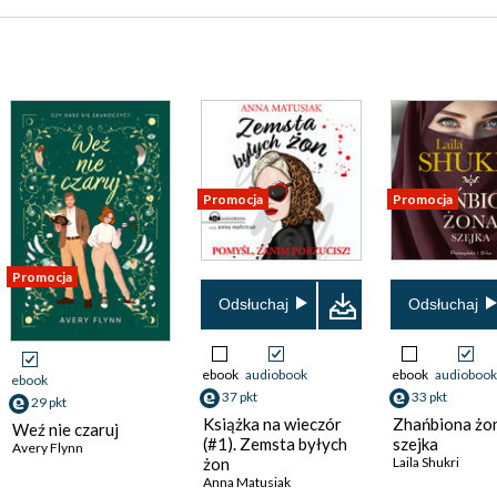
Promocja
Promocja
Promocja
Odsłuchaj
Odsłuchaj
ebook
audiobook
ebook
audiobook
ebook
37 pkt
33 pkt
29 pkt
Książka na wieczór
Zhańbiona żo
Weź nie czaruj
(#1). Zemsta byłych
szejka
Avery Flynn
żon
Laila Shukri
Anna Matusiak