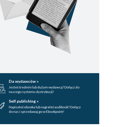
Da wydawców »
Jesteś średnim lub dużym wydawcą? Dołącz do
naszego systemu dystrybucji!
Self publishing »
Napisałeś ebooka lub nagrałeś audibook? Dołącz
do nas i sprzedawaj go w Ebookpoint!