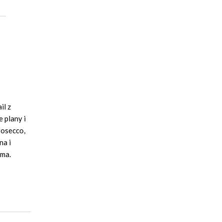
il z
 plany i
rosecco,
na i
ama.