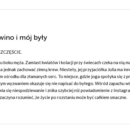
 wino i mój były
ZCZĘŚCIE.
u boku męża. Zamiast kwiatów i kolacji przy świecach czeka na nią ma
dnak zachować zimną krew. Niestety, jej przyjaciółka Julia ma inne
im ośrodku dla złamanych serc. To miejsce, gdzie joga spotyka się z p
zym wyzwaniem okazuje się nie napisać do byłego. Wśród zapachu wi
a się niespodziewanie i znika szybciej niż powiadomienie z Instagr
a zaczyna rozumieć, że życie po rozstaniu może być całkiem smaczne.