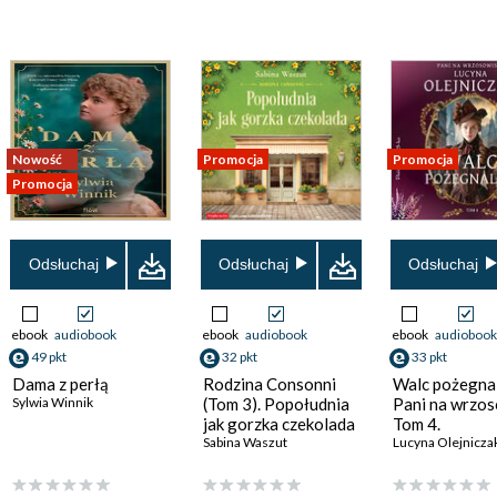
Nowość
Promocja
Promocja
Promocja
Odsłuchaj
Odsłuchaj
Odsłuchaj
ebook
audiobook
ebook
audiobook
ebook
audiobook
49 pkt
32 pkt
33 pkt
Dama z perłą
Rodzina Consonni
Walc pożegnal
Sylwia Winnik
(Tom 3). Popołudnia
Pani na wrzos
jak gorzka czekolada
Tom 4.
Sabina Waszut
Lucyna Olejnicza