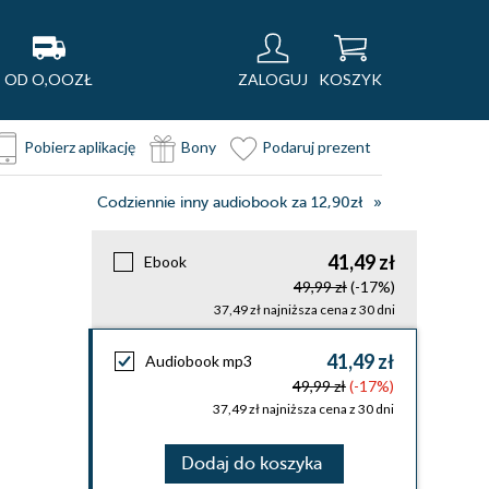
OD O,OOZŁ
ZALOGUJ
KOSZYK
Pobierz aplikację
Bony
Podaruj prezent
Codziennie inny audiobook za 12,90zł
41,49 zł
Ebook
49,99 zł
(-17%)
37,49 zł najniższa cena z 30 dni
41,49 zł
Audiobook mp3
49,99 zł
(-17%)
37,49 zł najniższa cena z 30 dni
Dodaj do koszyka