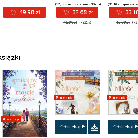
(32,38 zł najniższa cena z 30 dni)
(33,10 zł najniższa ce
49.90 zł
32.68 zł
33.10
41.90zł
(-22%)
42.99zł
(-2
siążki
Promocja
Promocja
Promocja
Odsłuchaj
Odsłuchaj