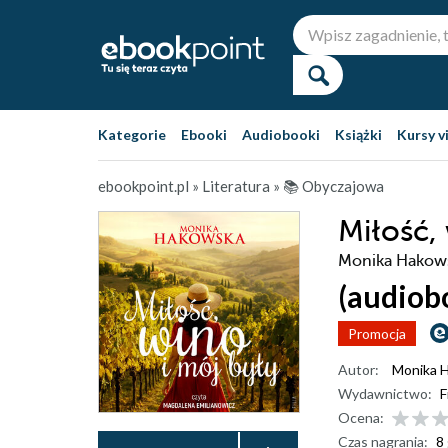
Kategorie
Ebooki
Audiobooki
Książki
Kursy v
ebookpoint.pl
»
Literatura
»
📚 Obyczajowa
Miłość,
Monika Hakow
(audiob
Promocja
Autor:
Monika 
Wydawnictwo:
F
Ocena:
Czas nagrania:
8