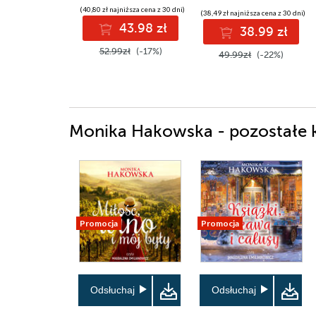
(40,80 zł najniższa cena z 30 dni)
(38,49 zł najniższa cena z 30 dni)
43.98 zł
38.99 zł
52.99zł
(-17%)
49.99zł
(-22%)
Monika Hakowska - pozostałe k
Promocja
Promocja
Odsłuchaj
Odsłuchaj