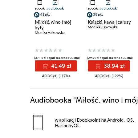
ebook
audiobook
ebook
audiobook
41 pkt
38 pkt
Miłość, wino i mój
Książki, kawa i całusy
były
Monika Hakowska
Monika Hakowska
(37,49 zł najniższa cena z 30 dni)
(29,99 zł najniższa cena z 30 dni)
41.49 zł
38.94 zł
49.99zł
(-17%)
49.99zł
(-22%)
Audiobooka
"Miłość, wino i mój
w aplikacji Ebookpoint na Android, iOS,
HarmonyOs