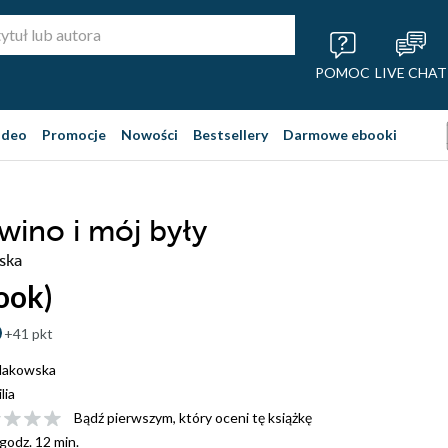
POMOC
LIVE CHAT
ideo
Promocje
Nowości
Bestsellery
Darmowe ebooki
 wino i mój były
ska
ook)
+41 pkt
Hakowska
ilia
Bądź pierwszym, który oceni tę książkę
 godz. 12 min.