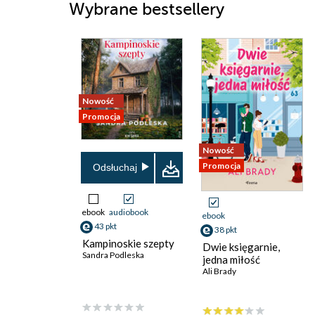
Wybrane bestsellery
Nowość
Promocja
Nowość
Promocja
Odsłuchaj
ebook
audiobook
ebook
43 pkt
38 pkt
Kampinoskie szepty
Dwie księgarnie,
Sandra Podleska
jedna miłość
Ali Brady