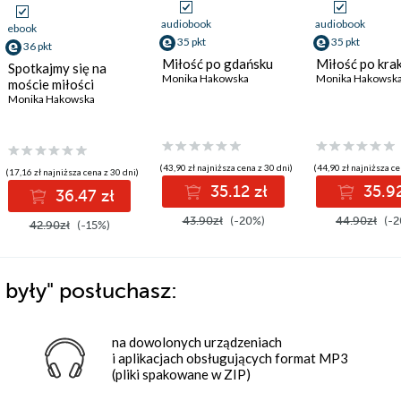
audiobook
audiobook
ebook
35 pkt
35 pkt
36 pkt
Miłość po gdańsku
Miłość po kr
Spotkajmy się na
Monika Hakowska
Monika Hakowsk
moście miłości
Monika Hakowska
(43,90 zł najniższa cena z 30 dni)
(44,90 zł najniższa ce
(17,16 zł najniższa cena z 30 dni)
35.12 zł
35.92
36.47 zł
43.90zł
(-20%)
44.90zł
(-2
42.90zł
(-15%)
 były"
posłuchasz:
na dowolonych urządzeniach
i aplikacjach obsługujących format MP3
(pliki spakowane w ZIP)