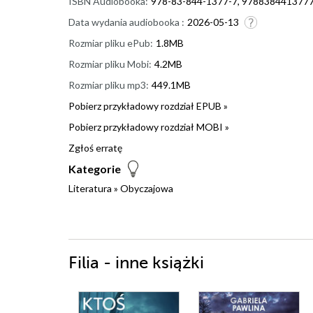
ISBN Audiobooka:
978-83-844-1377-7, 978838441377
Data wydania audiobooka :
2026-05-13
Rozmiar pliku ePub:
1.8MB
Rozmiar pliku Mobi:
4.2MB
Rozmiar pliku mp3:
449.1MB
Pobierz przykładowy rozdział EPUB »
Pobierz przykładowy rozdział MOBI »
Zgłoś erratę
Kategorie
Literatura
»
Obyczajowa
Filia - inne książki