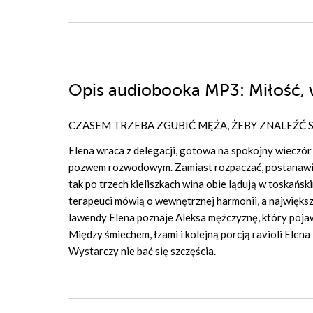
Opis
audiobooka MP3
: Miłość,
CZASEM TRZEBA ZGUBIĆ MĘŻA, ŻEBY ZNALEŹĆ S
Elena wraca z delegacji, gotowa na spokojny wieczór 
pozwem rozwodowym. Zamiast rozpaczać, postanawia je
tak po trzech kieliszkach wina obie lądują w toskańsk
terapeuci mówią o wewnętrznej harmonii, a najwięks
lawendy Elena poznaje Aleksa mężczyznę, który pojawi
Między śmiechem, łzami i kolejną porcją ravioli Elen
Wystarczy nie bać się szczęścia.