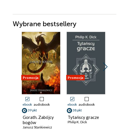
Wybrane bestsellery
Promocja
Promocja
Promocja
ebook
audiobook
ebook
audiobook
ebook
aud
39 pkt
38 pkt
35 pkt
Gorath. Zabójcy
Tytańscy gracze
Mileniu
bogów
Philip K. Dick
John Varle
Janusz Stankiewicz