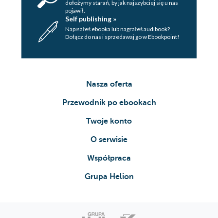
dołożymy starań, by jak najszybciej się u nas
pojawił.
Self publishing »
Napisałeś ebooka lub nagrałeś audibook?
Dołącz do nas i sprzedawaj go w Ebookpoint!
Nasza oferta
Przewodnik po ebookach
Twoje konto
O serwisie
Współpraca
Grupa Helion