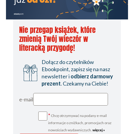
Nie przegap książek, które
zmienią Twój wieczór w
literacką przygodę!
Dołącz do czytelników
Ebookpoint, zapisz się na nasz
newsletter i
odbierz darmowy
prezent
. Czekamy na Ciebie!
e-mail
*
Chcę otrzymywać na podany e-mail
informacje o zniżkach, promocjach oraz
nowościach wydawniczych.
więcej »