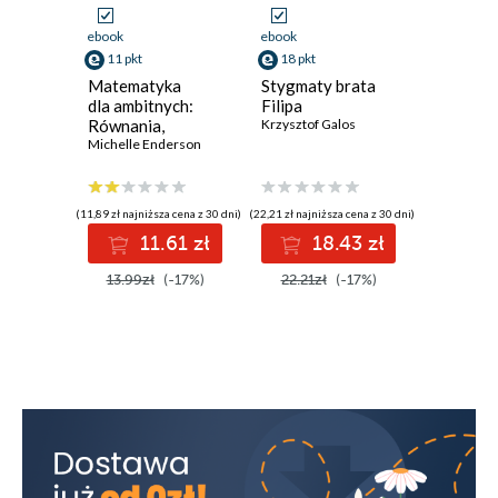
ebook
ebook
ebook
11 pkt
18 pkt
13 pkt
Matematyka
Stygmaty brata
Staging.
dla ambitnych:
Filipa
Pozorow
Równania,
Krzysztof Galos
zabójst
geometria,
Michelle Enderson
na samo
Andrzej L
statystyka,
rachunek
różniczkowy
(11,89 zł najniższa cena z 30 dni)
(22,21 zł najniższa cena z 30 dni)
(16,15 zł najni
i całkowy
11.61 zł
18.43 zł
1
13.99zł
(-17%)
22.21zł
(-17%)
16.15z