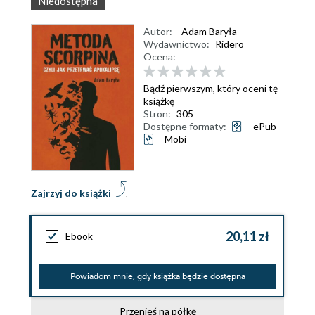
Niedostępna
Autor:
Adam Baryła
Wydawnictwo:
Ridero
Ocena:
Bądź pierwszym, który oceni tę
książkę
Stron:
305
Dostępne formaty:
ePub
Mobi
Zajrzyj do książki
20,11 zł
Ebook
Powiadom mnie, gdy książka będzie dostępna
Przenieś na półkę