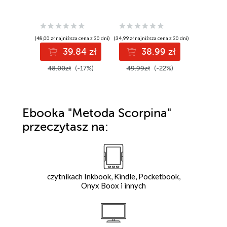
(48,00 zł najniższa cena z 30 dni)
(34,99 zł najniższa cena z 30 dni)
(29,24 zł najni
39.84 zł
38.99 zł
3
48.00zł
(-17%)
49.99zł
(-22%)
44.99z
Ebooka
"Metoda Scorpina"
przeczytasz na:
czytnikach Inkbook, Kindle, Pocketbook,
Onyx Boox i innych