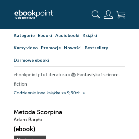
Kategorie
Ebooki
Audiobooki
Książki
Kursy video
Promocje
Nowości
Bestsellery
Darmowe ebooki
ebookpoint.pl
»
Literatura
»
📚 Fantastyka i science-
fiction
Codziennie inna książka za 9,90zł
Metoda Scorpina
Adam Baryła
(ebook)