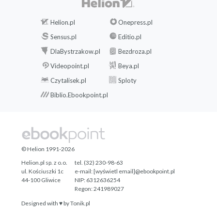
Helion.pl
Onepress.pl
Sensus.pl
Editio.pl
DlaBystrzakow.pl
Bezdroza.pl
Videopoint.pl
Beya.pl
Czytalisek.pl
Sploty
Biblio.Ebookpoint.pl
© Helion 1991-2026
Helion.pl sp. z o.o.
tel. (32) 230-98-63
ul. Kościuszki 1c
e-mail:
[wyświetl email]@ebookpoint.pl
44-100 Gliwice
NIP: 6312636254
Regon: 241989027
Designed with ♥ by
Tonik.pl