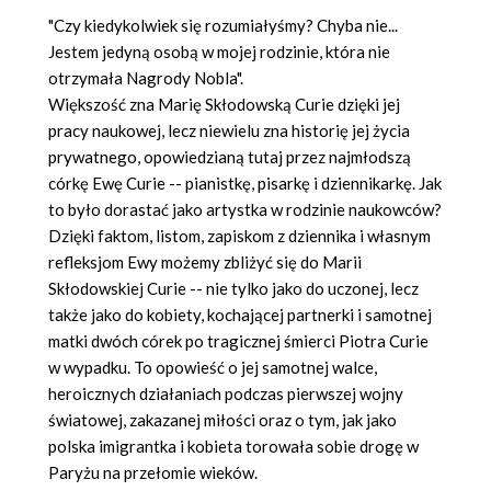
"Czy kiedykolwiek się rozumiałyśmy? Chyba nie...
Jestem jedyną osobą w mojej rodzinie, która nie
otrzymała Nagrody Nobla".
Większość zna Marię Skłodowską Curie dzięki jej
pracy naukowej, lecz niewielu zna historię jej życia
prywatnego, opowiedzianą tutaj przez najmłodszą
córkę Ewę Curie -- pianistkę, pisarkę i dziennikarkę. Jak
to było dorastać jako artystka w rodzinie naukowców?
Dzięki faktom, listom, zapiskom z dziennika i własnym
refleksjom Ewy możemy zbliżyć się do Marii
Skłodowskiej Curie -- nie tylko jako do uczonej, lecz
także jako do kobiety, kochającej partnerki i samotnej
matki dwóch córek po tragicznej śmierci Piotra Curie
w wypadku. To opowieść o jej samotnej walce,
heroicznych działaniach podczas pierwszej wojny
światowej, zakazanej miłości oraz o tym, jak jako
polska imigrantka i kobieta torowała sobie drogę w
Paryżu na przełomie wieków.