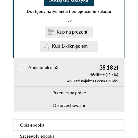
Dodaj do koszyka
Dostępny natychmiast po opłaceniu zakupu
lub
Kup na prezent
Kup 1-kliknięciem
38,18 zł
Audiobook mp3
46,00 zł
(-17%)
46,00 zł najniższa cena z 30 dni
Przenieś na półkę
Do przechowalni
Opis
ebooka
Szczegóły
ebooka