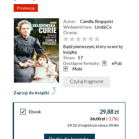
Promocja
Autor:
Camilla Ringquist
Wydawnictwo:
Lind&Co
Ocena:
Bądź pierwszym, który oceni tę
książkę
Stron:
57
Dostępne formaty:
ePub
Mobi
Czytaj fragment
Zajrzyj do książki
29,88 zł
Ebook
36,00 zł
(-17%)
29,52 zł najniższa cena z 30 dni