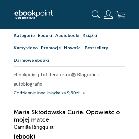
Kategorie
Ebooki
Audiobooki
Książki
Kursy video
Promocje
Nowości
Bestsellery
Darmowe ebooki
ebookpoint.pl
»
Literatura
»
📚 Biografie i
autobiografie
Codziennie inna książka za 9,90zł
Maria Skłodowska Curie. Opowieść o
mojej matce
Camilla Ringquist
(ebook)