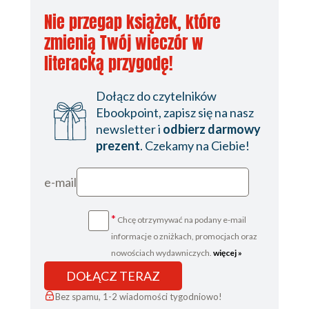
Nie przegap książek, które
zmienią Twój wieczór w
literacką przygodę!
Dołącz do czytelników
Ebookpoint, zapisz się na nasz
newsletter i
odbierz darmowy
prezent
. Czekamy na Ciebie!
e-mail
*
Chcę otrzymywać na podany e-mail
informacje o zniżkach, promocjach oraz
nowościach wydawniczych.
więcej »
DOŁĄCZ TERAZ
Bez spamu, 1-2 wiadomości tygodniowo!