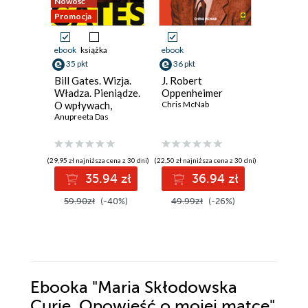
Nowość
Promocja
ebook
książka
ebook
ebook
aud
35 pkt
36 pkt
39 pkt
Bill Gates. Wizja.
J. Robert
Alfabet 
Władza. Pieniądze.
Oppenheimer
Leszek Mil
O wpływach,
Chris McNab
biznesie i tym, co
Anupreeta Das
niejawne
(29,95 zł najniższa cena z 30 dni)
(22,50 zł najniższa cena z 30 dni)
(34,89 zł najni
35.94 zł
36.94 zł
3
59.90zł
(-40%)
49.99zł
(-26%)
44.99z
Ebooka
"Maria Skłodowska
Curie. Opowieść o mojej matce"