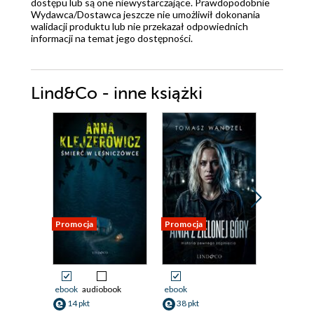
dostępu lub są one niewystarczające. Prawdopodobnie
Wydawca/Dostawca jeszcze nie umożliwił dokonania
walidacji produktu lub nie przekazał odpowiednich
informacji na temat jego dostępności.
Lind&Co - inne książki
Promocja
Promocja
Promocja
ebook
audiobook
ebook
ebook
aud
14 pkt
38 pkt
14 pkt