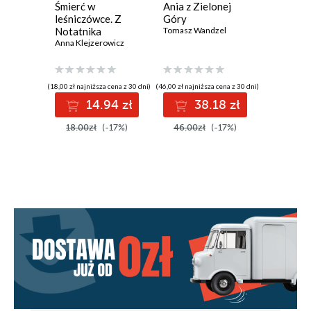
Śmierć w
Ania z Zielonej
Bursztyn
leśniczówce. Z
Góry
Notatni
Notatnika
Tomasz Wandzel
Podcast
Podcastera
Anna Klejzerowicz
Krymina
Anna Klej
Kryminalnego.
Tom 2
Tom 3
(18,00 zł najniższa cena z 30 dni)
(46,00 zł najniższa cena z 30 dni)
(14,76 zł najni
14.94 zł
38.18 zł
1
18.00zł
(-17%)
46.00zł
(-17%)
18.00z