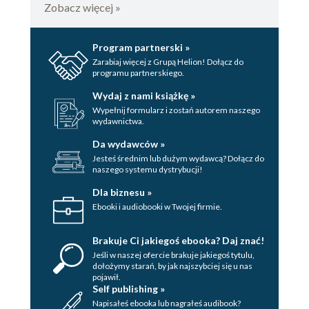
Zobacz więcej »
Program partnerski »
Zarabiaj więcej z Grupą Helion! Dołącz do
programu partnerskiego.
Wydaj z nami książkę »
Wypełnij formularz i zostań autorem naszego
wydawnictwa.
Da wydawców »
Jesteś średnim lub dużym wydawcą? Dołącz do
naszego systemu dystrybucji!
Dla biznesu »
Ebooki i audiobooki w Twojej firmie.
Brakuje Ci jakiegoś ebooka? Daj znać!
Jeśli w naszej ofercie brakuje jakiegoś tytulu,
dołożymy starań, by jak najszybciej się u nas
pojawił.
Self publishing »
Napisałeś ebooka lub nagrałeś audibook?