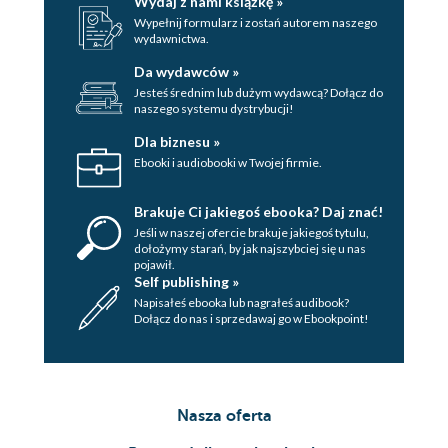
Wydaj z nami książkę »
[Warszawa, 1 lipca 1926]
Wypełnij formularz i zostań autorem naszego
18 Maria Dąbrowska [Jamno
wydawnictwa.
nad Bugiem, 1 lipca 1926]
Da wydawców »
19 Maria Dąbrowska [Jamno
Jesteś średnim lub dużym wydawcą? Dołącz do
nad Bugiem, 4 lipca 1926]
naszego systemu dystrybucji!
20 Stanisław Stempowski
Dla biznesu »
[Warszawa, 56 lipca 1926]
Ebooki i audiobooki w Twojej firmie.
21 Maria Dąbrowska [Jamno
nad Bugiem, 6 lipca 1926]
Brakuje Ci jakiegoś ebooka? Daj znać!
22 Stanisław Stempowski
Jeśli w naszej ofercie brakuje jakiegoś tytulu,
[Warszawa, 89 lipca 1926]
dołożymy starań, by jak najszybciej się u nas
pojawił.
23 Maria Dąbrowska [Jamno
Self publishing »
nad Bugiem, 9 lipca 1926]
Napisałeś ebooka lub nagrałeś audibook?
24 Maria Dąbrowska [Jamno
Dołącz do nas i sprzedawaj go w Ebookpoint!
nad Bugiem, 10 lipca 1926]
25 Maria Dąbrowska [Jamno
nad Bugiem, 10 lipca 1926]
26 Stanisław Stempowski
Nasza oferta
[Warszawa, 11 lipca 1926]