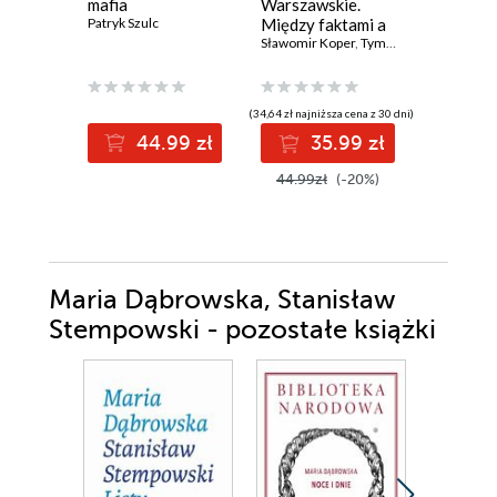
mafia
Warszawskie.
Historia 
Patryk Szulc
Między faktami a
przyszło
legendą
Sławomir Koper
,
Tymoteusz Pawłowski
zywnosc
Vaclav Smi
(34,64 zł najniższa cena z 30 dni)
(33,10 zł najni
44.99 zł
35.99 zł
3
44.99zł
(-20%)
42.99z
Maria Dąbrowska, Stanisław
Stempowski - pozostałe książki