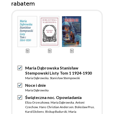
rabatem
Maria Dąbrowska Stanisław
Stempowski Listy Tom 1 1924-1930
Maria Dąbrowska
,
Stanisław Stempowski
Noce i dnie
Maria Dąbrowska
Świąteczna noc. Opowiadania
Eliza Orzeszkowa
,
Maria Dąbrowska
,
Antoni
Czechow
,
Hans Christian Andersen
,
Boleslaw Prus
,
Karol Dickens
,
Biskup Badurski
,
Maria