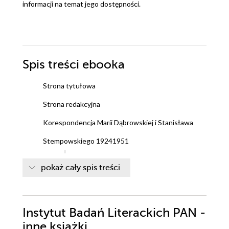
informacji na temat jego dostępności.
Spis treści
ebooka
Strona tytułowa
Strona redakcyjna
Korespondencja Marii Dąbrowskiej i Stanisława
Stempowskiego 19241951
Listy o miłości
pokaż cały spis treści
O pisarstwie Dąbrowskiej
Sądy o literaturze
Zamiast dziennika
Listy domowe z perspektywą społeczną
Instytut Badań Literackich PAN -
Dąbrowskiej listy z podróży
inne książki