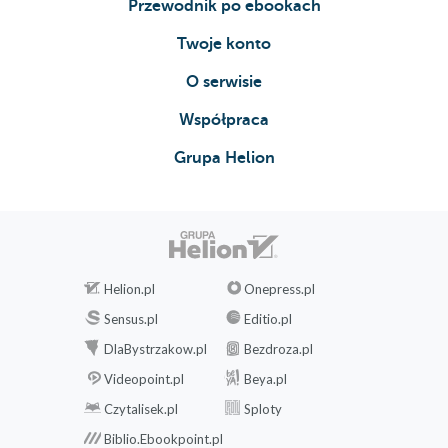
Przewodnik po ebookach
27 Maria Dąbrowska [Jamno
nad Bugiem, 11 lipca 1926]
Twoje konto
28 Stanisław Stempowski
O serwisie
[Warszawa, 13 lipca 1926]
29 Maria Dąbrowska [Jamno
Współpraca
nad Bugiem, 16 lipca 1926]
30 Stanisław Stempowski
Grupa Helion
[Zarzecze, 17 lipca 1926]
31 Stanisław Stempowski
[Zarzecze, 18 lipca 1926]
32 Maria Dąbrowska [Jamno
nad Bugiem, 15 i 19 lipca
Helion.pl
Onepress.pl
1926]
Sensus.pl
Editio.pl
33 Maria Dąbrowska [Jamno
nad Bugiem, 22 lipca 1926]
DlaBystrzakow.pl
Bezdroza.pl
34 Stanisław Stempowski
Videopoint.pl
Beya.pl
[Zarzecze, 23 lipca 1926]
Czytalisek.pl
Sploty
35 Maria Dąbrowska [Jamno
Biblio.Ebookpoint.pl
nad Bugiem, 26 lipca 1926]