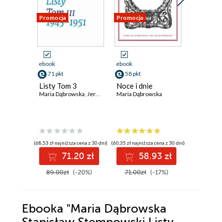
Promocja
Promocja
Promocja
ebook
ebook
ebook
71 pkt
58 pkt
39 pkt
Listy Tom 3
Noce i dnie
Świątecz
Maria Dąbrowska
,
Jerzy Stempowski
Maria Dąbrowska
Opowiad
Eliza Orz
(68,53 zł najniższa cena z 30 dni)
(60,35 zł najniższa cena z 30 dni)
(26,90 zł najni
71.20 zł
58.93 zł
3
89.00zł
(-20%)
71.00zł
(-17%)
48.90z
Ebooka
"Maria Dąbrowska