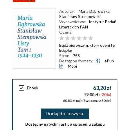
Autorzy:
Maria Dąbrowska
,
Stanisław Stempowski
Wydawnictwo:
Instytut Badań
Literackich PAN
Ocena:
Bądź pierwszym, który oceni tę
książkę
Stron:
758
Dostępne formaty:
ePub
Mobi
63,20 zł
Ebook
79,00 zł
(-20%)
60,83 zł najniższa cena z 30 dni
Dodaj do koszyka
Dostępny natychmiast po opłaceniu zakupu