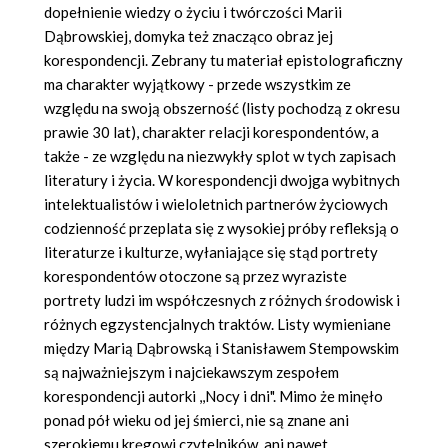
dopełnienie wiedzy o życiu i twórczości Marii
Dąbrowskiej, domyka też znacząco obraz jej
korespondencji. Zebrany tu materiał epistolograficzny
ma charakter wyjątkowy - przede wszystkim ze
względu na swoją obszerność (listy pochodzą z okresu
prawie 30 lat), charakter relacji korespondentów, a
także - ze względu na niezwykły splot w tych zapisach
literatury i życia. W korespondencji dwojga wybitnych
intelektualistów i wieloletnich partnerów życiowych
codzienność przeplata się z wysokiej próby refleksją o
literaturze i kulturze, wyłaniające się stąd portrety
korespondentów otoczone są przez wyraziste
portrety ludzi im współczesnych z różnych środowisk i
różnych egzystencjalnych traktów. Listy wymieniane
między Marią Dąbrowską i Stanisławem Stempowskim
są najważniejszym i najciekawszym zespołem
korespondencji autorki ,,Nocy i dni". Mimo że minęło
ponad pół wieku od jej śmierci, nie są znane ani
szerokiemu kręgowi czytelników, ani nawet