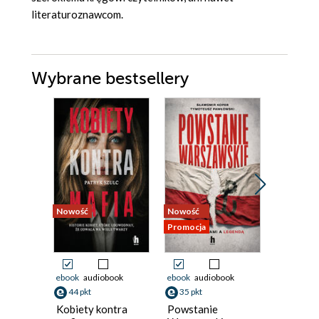
literaturoznawcom.
Wybrane bestsellery
Nowość
Nowość
Nowość
Promocja
Promocja
ebook
audiobook
ebook
audiobook
ebook
44 pkt
35 pkt
34 pkt
Kobiety kontra
Powstanie
Jak naka