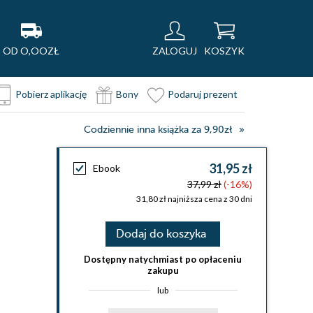
OD O,OOZŁ
ZALOGUJ
KOSZYK
Pobierz aplikację
Bony
Podaruj prezent
Codziennie inna książka za 9,90zł
31,95 zł
Ebook
37,99 zł
(-16%)
31,80 zł najniższa cena z 30 dni
Dodaj do koszyka
Dostępny natychmiast po opłaceniu
zakupu
lub