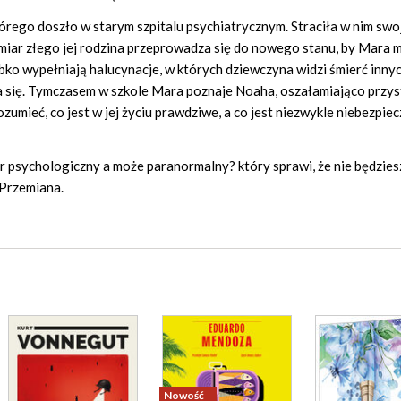
órego doszło w starym szpitalu psychiatrycznym. Straciła w nim swo
domiar złego jej rodzina przeprowadza się do nowego stanu, by Mara 
ko wypełniają halucynacje, w których dziewczyna widzi śmierć inny
a się. Tymczasem w szkole Mara poznaje Noaha, oszałamiająco przy
umieć, co jest w jej życiu prawdziwe, a co jest niezwykle niebezpie
er psychologiczny a może paranormalny? który sprawi, że nie będzie
 Przemiana.
Nowość