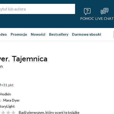
POMOC
LIVE CHAT
ideo
Promocje
Nowości
Bestsellery
Darmowe ebooki
er. Tajemnica
in
+31 pkt
 Hodkin
:
Mara Dyer
toryLight
Bądź pierwszym, który oceni tę książkę