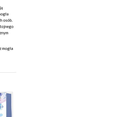
ją
mogła
ch osób.
stojnego
cznym
sz mogła