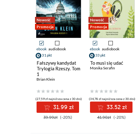
Nowość
Nowość
Promocja
Promocja
ebook
audiobook
ebook
audiobook
31 pkt
33 pkt
Fałszywy kandydat
To musi się udać
Trylogia Rzeszy. Tom
Monika Serafin
1
Brian Klein
(27,59 zł najniższa cena z 30 dni)
(34,78 zł najniższa cena z 30 dni)
31.99 zł
33.52 zł
39.99zł
(-20%)
41.90zł
(-20%)