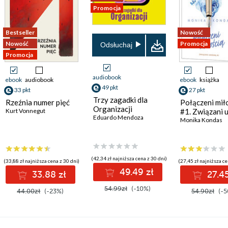
Promocja
Bestseller
Nowość
Nowość
Promocja
Odsłuchaj
Promocja
audiobook
ebook
audiobook
ebook
książka
49 pkt
33 pkt
27 pkt
Trzy zagadki dla
Rzeźnia numer pięć
Połączeni miło
Organizacji
Kurt Vonnegut
#1. Związani
Eduardo Mendoza
Monika Kondas
(42,34 zł najniższa cena z 30 dni)
(33,88 zł najniższa cena z 30 dni)
(27,45 zł najniższa ce
49.49 zł
33.88 zł
27.45
54.99zł
(-10%)
44.00zł
(-23%)
54.90zł
(-5