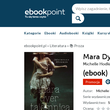
Kategorie
Ebooki
Audiobooki
Książki
Kursy v
ebookpoint.pl
»
Literatura
»
📚 Proza
Mara Dy
Michelle Hodk
(ebook)
Promocja
Autor:
Michelle
Serie wydawnicze
Wydawnictwo:
S
Ocena: