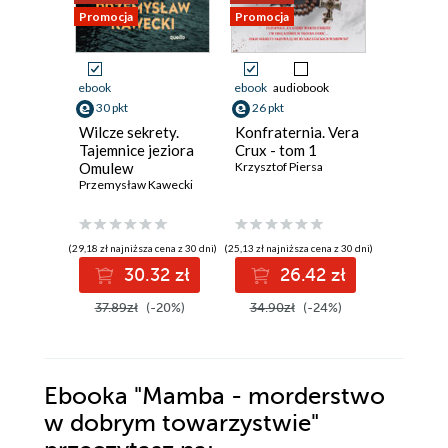
Promocja
Promocja
Nowość
Promocja
ebook
ebook
audiobook
ebook
aud
30 pkt
26 pkt
31 pkt
Wilcze sekrety.
Konfraternia. Vera
Jezioro 
Tajemnice jeziora
Crux - tom 1
Inspekt
Omulew
Krzysztof Piersa
Szeptyck
Przemysław Kawecki
Jędrzej Pa
(29,18 zł najniższa cena z 30 dni)
(25,13 zł najniższa cena z 30 dni)
(27,93 zł najni
30.32 zł
26.42 zł
3
37.89zł
(-20%)
34.90zł
(-24%)
39.90z
Ebooka
"Mamba - morderstwo
w dobrym towarzystwie"