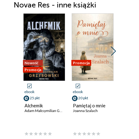
Novae Res - inne książki
Nowość
Promocja
Promocja
Promocja
ebook
ebook
ebook
25 pkt
20 pkt
39 pkt
Alchemik
Pamiętaj o mnie
Zrozumie
Adam Maksymilian Grzybowski
Joanna Szalach
Jak dzia
niesamo
mózg? cz
James Chm