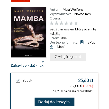
Autor:
Maja Welfens
Wydawnictwo:
Novae Res
Ocena:
Bądź pierwszym, który oceni tę
książkę
Stron:
346
Dostępne formaty:
ePub
Mobi
Czytaj fragment
Zajrzyj do książki
25,60 zł
Ebook
32,00 zł
(-20%)
15,90 zł najniższa cena z 30 dni
Dodaj do koszyka