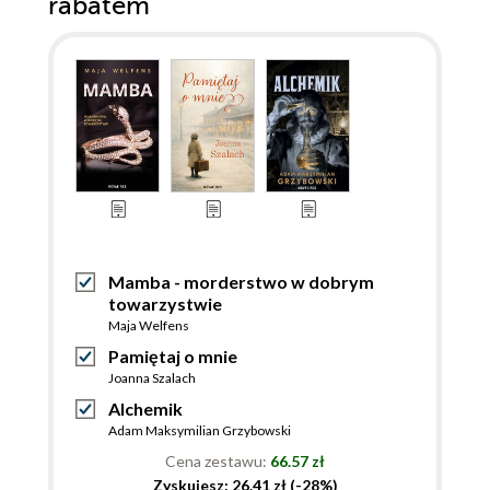
rabatem
Mamba - morderstwo w dobrym
towarzystwie
Maja Welfens
Pamiętaj o mnie
Joanna Szalach
Alchemik
Adam Maksymilian Grzybowski
Cena zestawu:
66.57 zł
Zyskujesz: 26.41 zł (-28%)