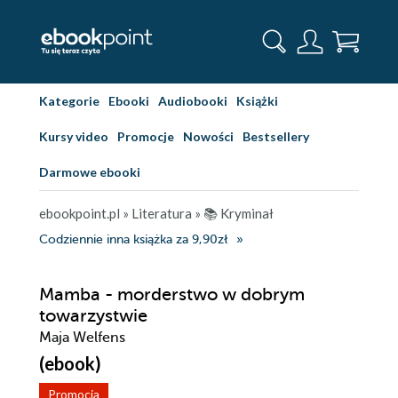
Kategorie
Ebooki
Audiobooki
Książki
Kursy video
Promocje
Nowości
Bestsellery
Darmowe ebooki
ebookpoint.pl
»
Literatura
»
📚 Kryminał
Codziennie inna książka za 9,90zł
Mamba - morderstwo w dobrym
towarzystwie
Maja Welfens
(ebook)
Promocja