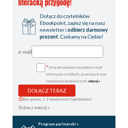
literacką przygodę!
Dołącz do czytelników
Ebookpoint, zapisz się na nasz
newsletter i
odbierz darmowy
prezent
. Czekamy na Ciebie!
e-mail
*
Chcę otrzymywać na podany e-mail
informacje o zniżkach, promocjach oraz
nowościach wydawniczych.
więcej »
DOŁĄCZ TERAZ
Bez spamu, 1-2 wiadomości tygodniowo!
Zobacz więcej »
Program partnerski »