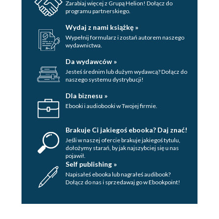
Zarabiaj więcej z Grupą Helion! Dołącz do
programu partnerskiego.
Wydaj z nami książkę »
Wypełnij formularz i zostań autorem naszego
wydawnictwa.
Da wydawców »
Jesteś średnim lub dużym wydawcą? Dołącz do
naszego systemu dystrybucji!
Dla biznesu »
Ebooki i audiobooki w Twojej firmie.
Brakuje Ci jakiegoś ebooka? Daj znać!
Jeśli w naszej ofercie brakuje jakiegoś tytulu,
dołożymy starań, by jak najszybciej się u nas
pojawił.
Self publishing »
Napisałeś ebooka lub nagrałeś audibook?
Dołącz do nas i sprzedawaj go w Ebookpoint!