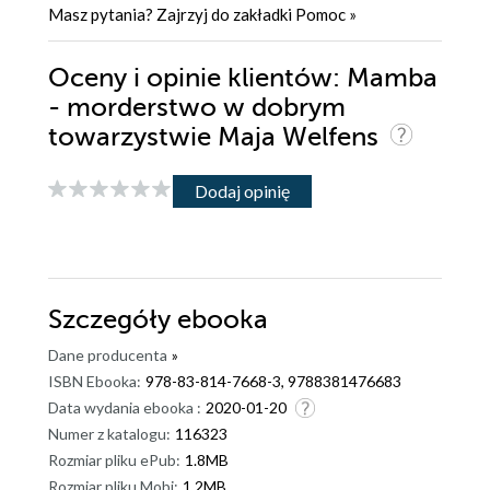
Masz pytania? Zajrzyj do zakładki
Pomoc
»
Oceny i opinie klientów: Mamba
- morderstwo w dobrym
towarzystwie Maja Welfens
Dodaj opinię
Szczegóły
ebooka
Dane producenta
»
ISBN Ebooka:
978-83-814-7668-3, 9788381476683
Data wydania ebooka :
2020-01-20
Numer z katalogu:
116323
Rozmiar pliku ePub:
1.8MB
Rozmiar pliku Mobi:
1.2MB