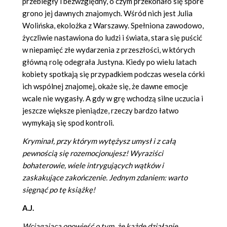
przebiegły i bezwzględny, o czym przekonało się spore
grono jej dawnych znajomych. Wśród nich jest Julia
Wolińska, ekolożka z Warszawy. Spełniona zawodowo,
życzliwie nastawiona do ludzi i świata, stara się puścić
w niepamięć złe wydarzenia z przeszłości, w których
główną rolę odegrała Justyna. Kiedy po wielu latach
kobiety spotkają się przypadkiem podczas wesela córki
ich wspólnej znajomej, okaże się, że dawne emocje
wcale nie wygasły. A gdy w grę wchodzą silne uczucia i
jeszcze większe pieniądze, rzeczy bardzo łatwo
wymykają się spod kontroli.
Kryminał, przy którym wytężysz umysł i z całą
pewnością się rozemocjonujesz! Wyraziści
bohaterowie, wiele intrygujących wątków i
zaskakujące zakończenie. Jednym zdaniem: warto
sięgnąć po tę książkę!
A.J.
Wciągająca opowieść o tym, że każde działanie