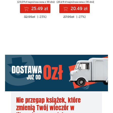
(23,09 zł najniższa cena z 30 dni)
(20,69 zł najniższa cena z 30 dni)
(37,79 zł najni
25.49 zł
20.49 zł
3
32.99zł
(-23%)
27.99zł
(-27%)
53.99z
Nie przegap książek, które
zmienią Twój wieczór w