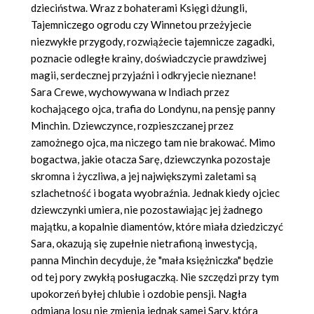
dzieciństwa. Wraz z bohaterami Księgi dżungli,
Tajemniczego ogrodu czy Winnetou przeżyjecie
niezwykłe przygody, rozwiążecie tajemnicze zagadki,
poznacie odległe krainy, doświadczycie prawdziwej
magii, serdecznej przyjaźni i odkryjecie nieznane!
Sara Crewe, wychowywana w Indiach przez
kochającego ojca, trafia do Londynu, na pensję panny
Minchin. Dziewczynce, rozpieszczanej przez
zamożnego ojca, ma niczego tam nie brakować. Mimo
bogactwa, jakie otacza Sarę, dziewczynka pozostaje
skromna i życzliwa, a jej największymi zaletami są
szlachetność i bogata wyobraźnia. Jednak kiedy ojciec
dziewczynki umiera, nie pozostawiając jej żadnego
majątku, a kopalnie diamentów, które miała dziedziczyć
Sara, okazują się zupełnie nietrafioną inwestycją,
panna Minchin decyduje, że "mała księżniczka" będzie
od tej pory zwykłą posługaczką. Nie szczędzi przy tym
upokorzeń byłej chlubie i ozdobie pensji. Nagła
odmiana losu nie zmienia jednak samej Sary, która