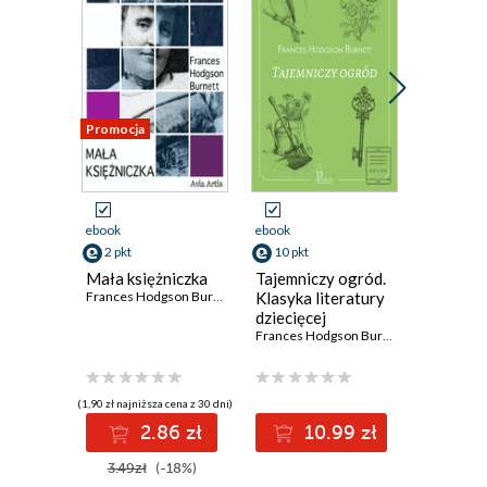
Promocja
ebook
ebook
ebook
aud
2 pkt
10 pkt
9 pkt
Mała księżniczka
Tajemniczy ogród.
Tajemni
Frances Hodgson Burnett
Klasyka literatury
dziecięcej
Frances Hodgson Burnett
(1,90 zł najniższa cena z 30 dni)
2.86 zł
10.99 zł
Niedo
3.49zł
(-18%)