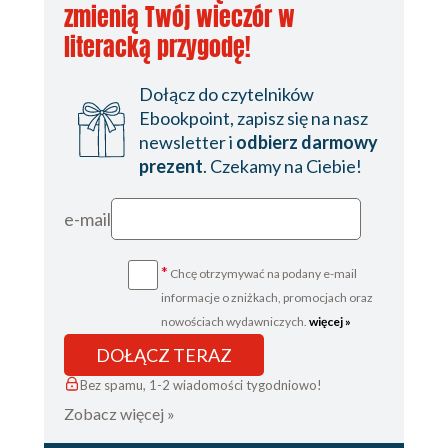
zmienią Twój wieczór w
literacką przygodę!
Dołącz do czytelników
Ebookpoint, zapisz się na nasz
newsletter i
odbierz darmowy
prezent
. Czekamy na Ciebie!
e-mail
*
Chcę otrzymywać na podany e-mail
informacje o zniżkach, promocjach oraz
nowościach wydawniczych.
więcej »
DOŁĄCZ TERAZ
Bez spamu, 1-2 wiadomości tygodniowo!
Zobacz więcej »