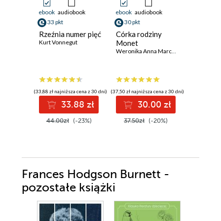
ebook
audiobook
ebook
audiobook
ebook
33 pkt
30 pkt
33 pkt
Rzeźnia numer pięć
Córka rodziny
Akademi
Kurt Vonnegut
Monet
Pozyty
Weronika Anna Marczak
Alexandra
(33,88 zł najniższa cena z 30 dni)
(37,50 zł najniższa cena z 30 dni)
(29,13 zł najni
33.88 zł
30.00 zł
3
44.00zł
(-23%)
37.50zł
(-20%)
38.99z
Frances Hodgson Burnett -
pozostałe książki