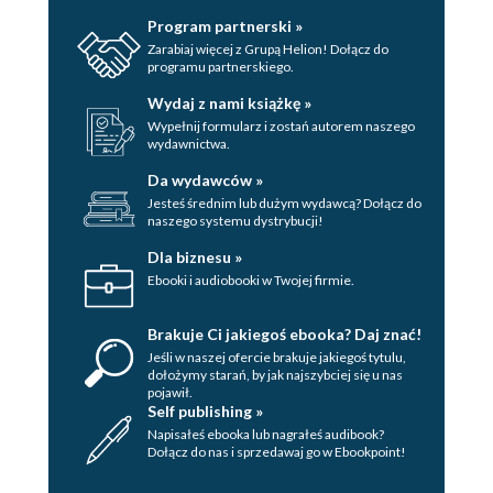
Program partnerski »
Zarabiaj więcej z Grupą Helion! Dołącz do
programu partnerskiego.
Wydaj z nami książkę »
Wypełnij formularz i zostań autorem naszego
wydawnictwa.
Da wydawców »
Jesteś średnim lub dużym wydawcą? Dołącz do
naszego systemu dystrybucji!
Dla biznesu »
Ebooki i audiobooki w Twojej firmie.
Brakuje Ci jakiegoś ebooka? Daj znać!
Jeśli w naszej ofercie brakuje jakiegoś tytulu,
dołożymy starań, by jak najszybciej się u nas
pojawił.
Self publishing »
Napisałeś ebooka lub nagrałeś audibook?
Dołącz do nas i sprzedawaj go w Ebookpoint!