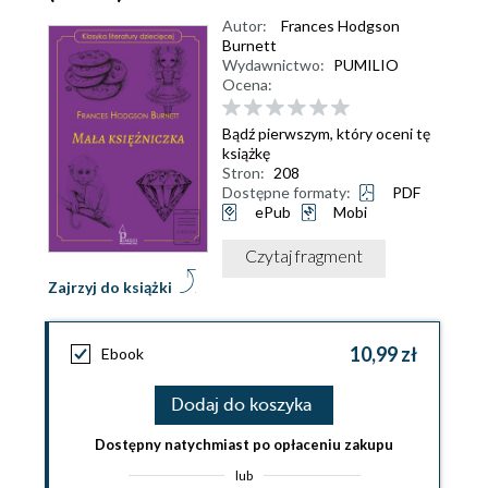
Autor:
Frances Hodgson
Burnett
Wydawnictwo:
PUMILIO
Ocena:
Bądź pierwszym, który oceni tę
książkę
Stron:
208
Dostępne formaty:
PDF
ePub
Mobi
Czytaj fragment
Zajrzyj do książki
10,99 zł
Ebook
Dodaj do koszyka
Dostępny natychmiast po opłaceniu zakupu
lub