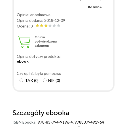
po solidnym mordobiciu z wybijaniem ząbków,
Rozwiń »
łamaniem kości i żeber oraz murowanym wstrząsem
Opinia: anonimowa
mózgu, Owen nie rozwiązuje zagadek wyłącznie ze
Opinia dodana: 2018-12-09
szpitalnego łóżka. No cóż, pewnie licentia poetica.
Ocena: 3
Niewątpliwie dostajemy rozrywkową, ciekawą,
Opinia
troszkę absurdalną i sprawnie napisaną kryminalną
potwierdzona
zakupem
opowiastkę, w której występuje mnóstwo
przyszłościowych gadżetów niewątpliwie
Opinia dotyczy produktu:
ubarwiających akcję. Autor obiecuje rozrywkę i tą
ebook
rozrywkę dostałam. Nie nie wysokich lotów, ale za to
jest zabawnie.
Czy opinia była pomocna:
TAK
(
0
)
NIE
(
0
)
Szczegóły
ebooka
ISBN Ebooka:
978-83-794-9196-4, 9788379491964