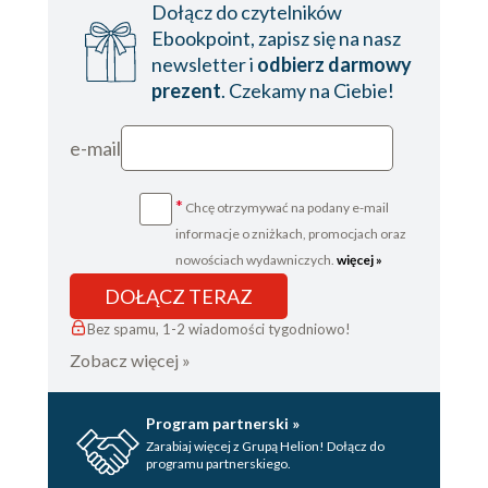
Dołącz do czytelników
Flashback (tom 3)
Ebookpoint, zapisz się na nasz
newsletter i
odbierz darmowy
prezent
. Czekamy na Ciebie!
e-mail
*
Chcę otrzymywać na podany e-mail
informacje o zniżkach, promocjach oraz
nowościach wydawniczych.
więcej »
DOŁĄCZ TERAZ
Bez spamu, 1-2 wiadomości tygodniowo!
Zobacz więcej »
Program partnerski »
Zarabiaj więcej z Grupą Helion! Dołącz do
programu partnerskiego.