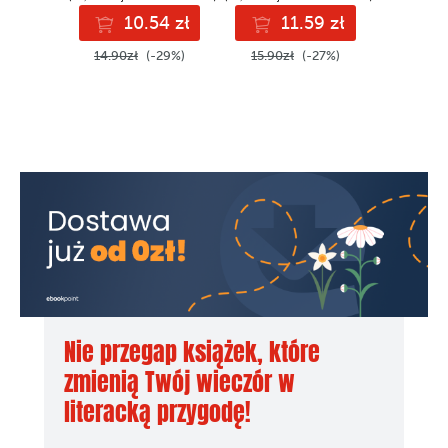
10.54 zł
11.59 zł
9
Rozdział szesnasty
14.90zł
(-29%)
15.90zł
(-27%)
12.90z
Rozdział siedemnasty
Rozdział osiemnasty
Rozdział dziewiętnasty
Rozdział dwudziesty
Rozdział dwudziesty pierwszy
Rozdział dwudziesty drugi
Rozdział dwudziesty trzeci
Rozdział dwudziesty czwarty
Nie przegap książek, które
Epilog
zmienią Twój wieczór w
Seria o Owenie Yeatesie
literacką przygodę!
Fragment kolejnego tomu przygód Owena Yeatesa: