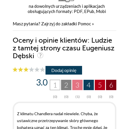
na dowolnych urządzeniach i aplikacjach
obsługujących formaty: PDF, EPub, Mobi
Masz pytania? Zajrzyj do zakładki
Pomoc
»
Oceny i opinie klientów: Ludzie
z tamtej strony czasu Eugeniusz
Dębski
Dodaj opinię
3.0
1
2
3
4
5
6
(0)
(0)
(1)
(0)
(0)
(0)
Z klimatu Chandlera nadal niewiele. Chyba, że
ustawiczne przetrzepywanie skóry głównego
bohatera uznać za ten klimat. Trochę mnie dziwi, że