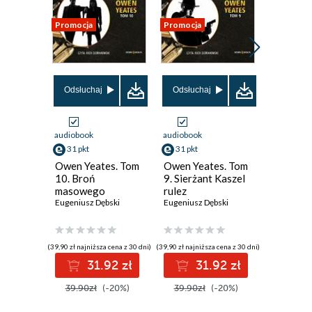
Promocja
Promocja
Promocja
Odsłuchaj
Odsłuchaj
audiobook
audiobook
ebook
aud
31 pkt
31 pkt
37 pkt
Owen Yeates. Tom
Owen Yeates. Tom
Morderca
10. Broń
9. Sierżant Kaszel
pierwsz
masowego
rulez
Eugeniusz
przerażenia
Eugeniusz Dębski
Eugeniusz Dębski
(39,90 zł najniższa cena z 30 dni)
(39,90 zł najniższa cena z 30 dni)
(26,94 zł najni
31.92 zł
31.92 zł
3
39.90zł
(-20%)
39.90zł
(-20%)
44.90z