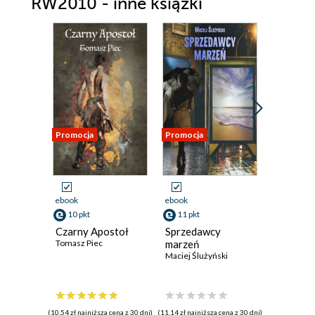
RW2010 - inne książki
Rozdział trzeci
Rozdział czwarty
Rozdział piąty
Rozdział szósty
Rozdział siódmy
Rozdział ósmy
Promocja
Promocja
Promocja
Rozdział dziewiąty
Rozdział dziesiąty
ebook
ebook
ebook
Rozdział jedenasty
10 pkt
11 pkt
9 pkt
Czarny Apostoł
Sprzedawcy
Polowan
Rozdział dwunasty
Tomasz Piec
marzeń
Dianę
Maciej Ślużyński
Przemysła
Rozdział trzynasty
Rozdział czternasty
Rozdział piętnasty
(10,54 zł najniższa cena z 30 dni)
(11,14 zł najniższa cena z 30 dni)
(9,33 zł najniż