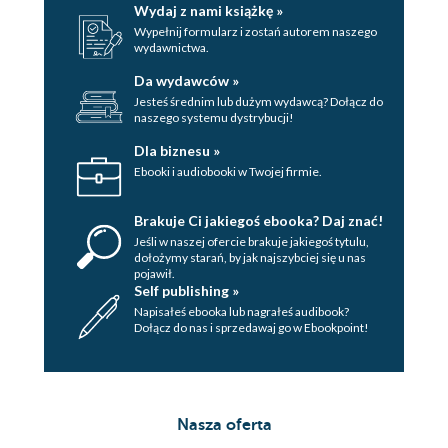
Wydaj z nami książkę »
Wypełnij formularz i zostań autorem naszego
wydawnictwa.
Da wydawców »
Jesteś średnim lub dużym wydawcą? Dołącz do
naszego systemu dystrybucji!
Dla biznesu »
Ebooki i audiobooki w Twojej firmie.
Brakuje Ci jakiegoś ebooka? Daj znać!
Jeśli w naszej ofercie brakuje jakiegoś tytulu,
dołożymy starań, by jak najszybciej się u nas
pojawił.
Self publishing »
Napisałeś ebooka lub nagrałeś audibook?
Dołącz do nas i sprzedawaj go w Ebookpoint!
Nasza oferta