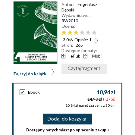
Autor:
Eugeniusz
Dębski
Wydawnictwo:
RW2010
Ocena:
3.0
/
6
Opinie:
1
Stron:
265
Dostępne formaty:
ePub
Mobi
Czytaj fragment
Zajrzyj do książki
10,94 zł
Ebook
14,90 zł
(-27%)
10,84 zł najniższa cena z 30 dni
Dodaj do koszyka
Dostępny natychmiast po opłaceniu zakupu