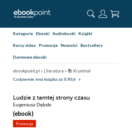
Kategorie
Ebooki
Audiobooki
Książki
Kursy video
Promocje
Nowości
Bestsellery
Darmowe ebooki
ebookpoint.pl
»
Literatura
»
📚 Kryminał
Codziennie inna książka za 9,90zł
Ludzie z tamtej strony czasu
Eugeniusz Dębski
(ebook)
Promocja