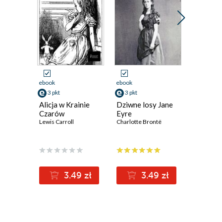
ebook
ebook
ebook
3 pkt
3 pkt
3 pkt
Alicja w Krainie
Dziwne losy Jane
Cywil w 
Czarów
Eyre
Antoni Sob
Lewis Carroll
Charlotte Brontë
3.49 zł
3.49 zł
3