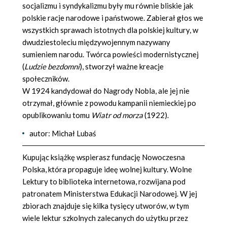
socjalizmu i syndykalizmu były mu równie bliskie jak
polskie racje narodowe i państwowe. Zabierał głos we
wszystkich sprawach istotnych dla polskiej kultury, w
dwudziestoleciu międzywojennym nazywany
sumieniem narodu. Twórca powieści modernistycznej
(
Ludzie bezdomni
), stworzył ważne kreacje
społeczników.
W 1924 kandydował do Nagrody Nobla, ale jej nie
otrzymał, głównie z powodu kampanii niemieckiej po
opublikowaniu tomu
Wiatr od morza
(1922).
autor: Michał Lubaś
Kupując książkę wspierasz fundację Nowoczesna
Polska, która propaguje ideę wolnej kultury. Wolne
Lektury to biblioteka internetowa, rozwijana pod
patronatem Ministerstwa Edukacji Narodowej. W jej
zbiorach znajduje się kilka tysięcy utworów, w tym
wiele lektur szkolnych zalecanych do użytku przez