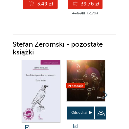
3.49 zł
39.76 zł
2
47.90zł
(-17%)
30.00z
Stefan Żeromski - pozostałe
książki
Promocja
Promocja
Odsłuchaj