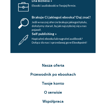
Dla biznesu »
Ebooki i audiobooki w Twojej firmie.
Brakuje Ci jakiegoś ebooka? Daj znać!
Jeśli w naszej ofercie brakuje jakiegoś tytulu,
dołożymy starań, by jak najszybciej się u nas
pojawił.
Self publishing »
Napisałeś ebooka lub nagrałeś audibook?
Dołącz do nas i sprzedawaj go w Ebookpoint!
Nasza oferta
Przewodnik po ebookach
Twoje konto
O serwisie
Współpraca