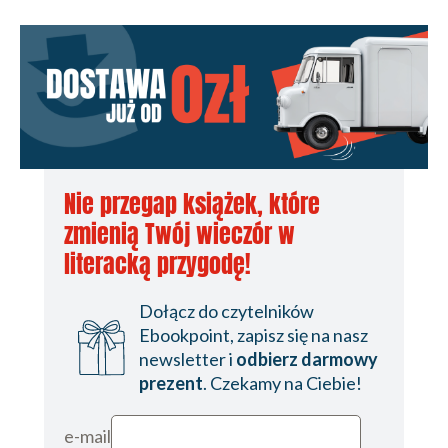
Nie przegap książek, które
zmienią Twój wieczór w
literacką przygodę!
Dołącz do czytelników
Ebookpoint, zapisz się na nasz
newsletter i
odbierz darmowy
prezent
. Czekamy na Ciebie!
e-mail