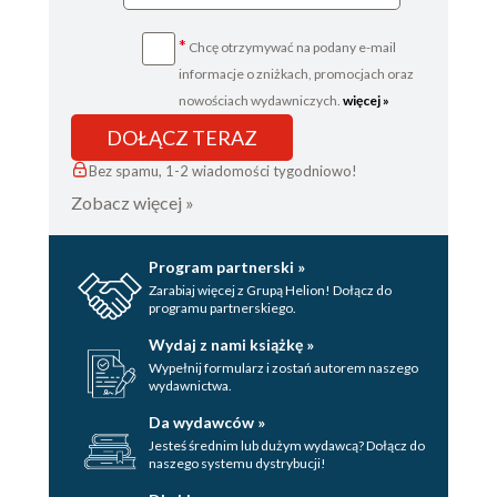
*
Chcę otrzymywać na podany e-mail
informacje o zniżkach, promocjach oraz
nowościach wydawniczych.
więcej »
DOŁĄCZ TERAZ
Bez spamu, 1-2 wiadomości tygodniowo!
Zobacz więcej »
Program partnerski »
Zarabiaj więcej z Grupą Helion! Dołącz do
programu partnerskiego.
Wydaj z nami książkę »
Wypełnij formularz i zostań autorem naszego
wydawnictwa.
Da wydawców »
Jesteś średnim lub dużym wydawcą? Dołącz do
naszego systemu dystrybucji!