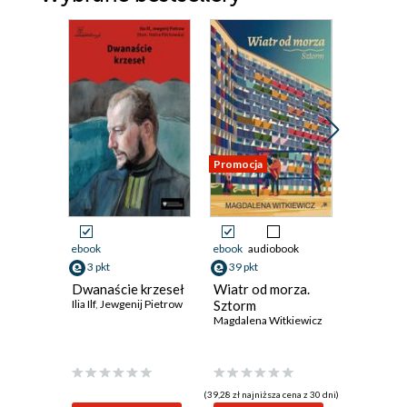
Promocja
Promocja
ebook
ebook
audiobook
ebook
3 pkt
39 pkt
24 pkt
Dwanaście krzeseł
Wiatr od morza.
Obcy
Ilia Ilf
,
Jewgenij Pietrow
Sztorm
Albert Ca
Magdalena Witkiewicz
(39,28 zł najniższa cena z 30 dni)
(24,60 zł najni