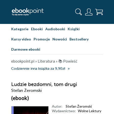
Kategorie
Ebooki
Audiobooki
Książki
Kursy video
Promocje
Nowości
Bestsellery
Darmowe ebooki
ebookpoint.pl
»
Literatura
»
📚 Powieść
Codziennie inna książka za 9,90zł
Ludzie bezdomni, tom drugi
Stefan Żeromski
(ebook)
Autor:
Stefan Żeromski
Wydawnictwo:
Wolne Lektury