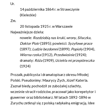
Ur.
14 października 1864 r. w Strawczynie
(Kieleckie)
Zm.
20 listopada 1925 r. w Warszawie
Najważniejsze dzieła:
nowele:
Rozdziobią nas kruki, wrony
,
Siłaczka
,
Doktor Piotr
(1895); powieści:
Syzyfowe prace
(1897);
Ludzie bezdomni
(1899);
Popioły
(1904),
Wierna rzeka
(1912),
Przedwiośnie
(1924);
dramaty:
Róża
(1909),
Uciekła mi przepióreczka
(1924)
Prozaik, publicysta i dramatopisarz okresu Młodej
Polski. Pseudonimy: Maurycy Zych, Józef Katerla.
Zaznał biedy, pochodził ze zubożałej szlachty,
wcześnie stracił rodziców, pracował jako korepetytor i
guwerner oraz bibliotekarz. W latach 1892-1896 w
Zurychu zetknął się z polską radykalną emigracją. Idee