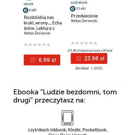
audiobook
ebook
ebook
23 pkt
6 pkt
2 pkt
Przedwiośnie
Rozdziobią nas
Rozdzio
Stefan Żeromski
kruki, wrony..., Echa
kruki, w
leśne. Lektura z
Stefan Że
opracowaniem
Stefan Żeromski
(21,90 zł najniższa cena z 30 dni)
(1,90 zł najniż
23.96 zł
6.99 zł
2
29.95zł
(-20%)
3.49zł
Ebooka
"Ludzie bezdomni, tom
drugi"
przeczytasz na:
czytnikach Inkbook, Kindle, Pocketbook,