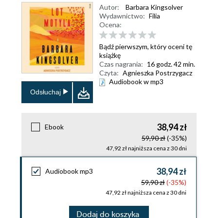
Autor:
Barbara Kingsolver
Wydawnictwo:
Filia
Ocena:
Bądź pierwszym, który oceni tę
książkę
Czas nagrania:
16 godz. 42 min.
Czyta:
Agnieszka Postrzygacz
Audiobook w mp3
Odsłuchaj
38,94 zł
Ebook
59,90 zł
(-35%)
47,92 zł najniższa cena z 30 dni
38,94 zł
Audiobook mp3
59,90 zł
(-35%)
47,92 zł najniższa cena z 30 dni
Dodaj do koszyka