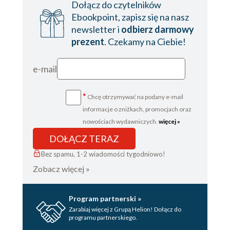
Dołącz do czytelników
Ebookpoint, zapisz się na nasz
newsletter i
odbierz darmowy
prezent
. Czekamy na Ciebie!
e-mail
*
Chcę otrzymywać na podany e-mail
informacje o zniżkach, promocjach oraz
nowościach wydawniczych.
więcej »
DOŁĄCZ TERAZ
Bez spamu, 1-2 wiadomości tygodniowo!
Zobacz więcej »
Program partnerski »
Zarabiaj więcej z Grupą Helion! Dołącz do
programu partnerskiego.