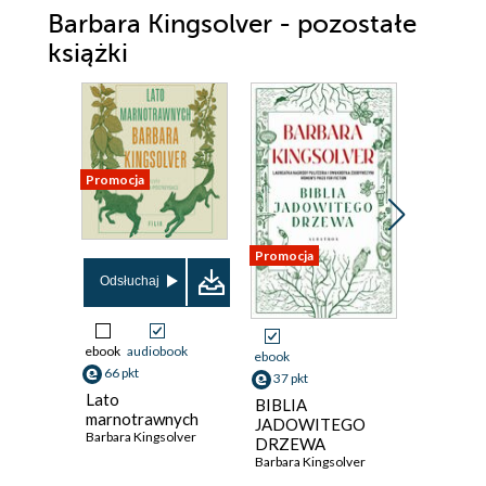
Barbara Kingsolver - pozostałe
książki
Promocja
Promocja
Promocja
Odsłuchaj
Odsłuch
ebook
audiobook
ebook
aud
ebook
66 pkt
38 pkt
37 pkt
Lato
Lot mot
BIBLIA
marnotrawnych
Barbara Ki
JADOWITEGO
Barbara Kingsolver
DRZEWA
Barbara Kingsolver