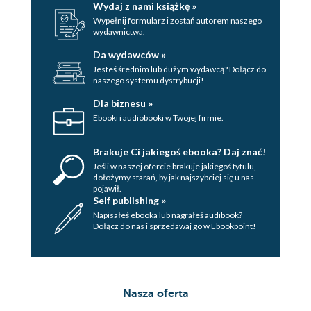
Wydaj z nami książkę »
Wypełnij formularz i zostań autorem naszego
wydawnictwa.
Da wydawców »
Jesteś średnim lub dużym wydawcą? Dołącz do
naszego systemu dystrybucji!
Dla biznesu »
Ebooki i audiobooki w Twojej firmie.
Brakuje Ci jakiegoś ebooka? Daj znać!
Jeśli w naszej ofercie brakuje jakiegoś tytulu,
dołożymy starań, by jak najszybciej się u nas
pojawił.
Self publishing »
Napisałeś ebooka lub nagrałeś audibook?
Dołącz do nas i sprzedawaj go w Ebookpoint!
Nasza oferta