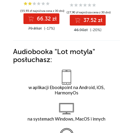
(55,93 zł najniższa cena z 30 dni)
(47,92 zł najni
(27,90 zł najniższa cena z 30 dni)
66.32 zł
3
37.52 zł
79.89zł
(-17%)
59.90z
46.90zł
(-20%)
Audiobooka
"Lot motyla"
posłuchasz:
w aplikacji Ebookpoint na Android, iOS,
HarmonyOs
na systemach Windows, MacOS i innych