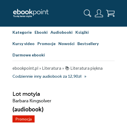
Kategorie
Ebooki
Audiobooki
Książki
Kursy video
Promocje
Nowości
Bestsellery
Darmowe ebooki
ebookpoint.pl
»
Literatura
»
📚 Literatura piękna
Codziennie inny audiobook za 12,90zł
Lot motyla
Barbara Kingsolver
(audiobook)
Promocja