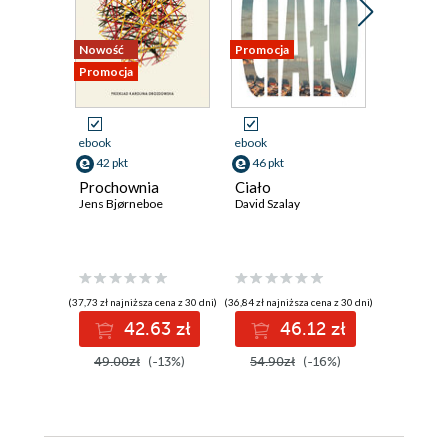
Nowość
Promocja
Promocja
Promocja
ebook
ebook
ebook
42 pkt
46 pkt
59 pkt
Prochownia
Ciało
Atlas ch
Jens Bjørneboe
David Szalay
David Mitc
(37,73 zł najniższa cena z 30 dni)
(36,84 zł najniższa cena z 30 dni)
(55,42 zł najni
42.63 zł
46.12 zł
5
49.00zł
(-13%)
54.90zł
(-16%)
69.90z