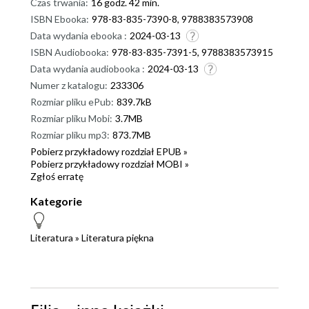
Czas trwania:
16 godz. 42 min.
ISBN Ebooka:
978-83-835-7390-8, 9788383573908
Data wydania ebooka :
2024-03-13
ISBN Audiobooka:
978-83-835-7391-5, 9788383573915
Data wydania audiobooka :
2024-03-13
Numer z katalogu:
233306
Rozmiar pliku ePub:
839.7kB
Rozmiar pliku Mobi:
3.7MB
Rozmiar pliku mp3:
873.7MB
Pobierz przykładowy rozdział EPUB »
Pobierz przykładowy rozdział MOBI »
Zgłoś erratę
Kategorie
Literatura
»
Literatura piękna