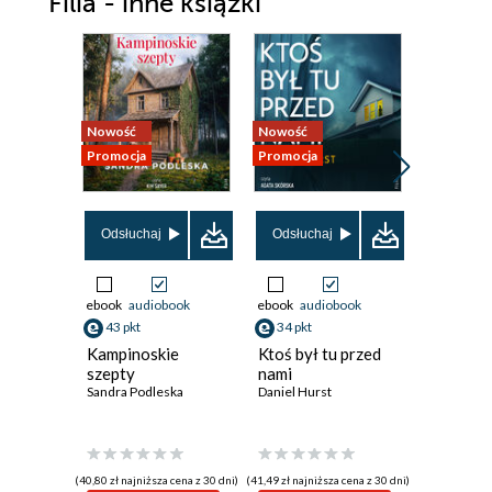
Filia - inne książki
Nowość
Nowość
Nowość
Promocja
Promocja
Promocja
Odsłuchaj
Odsłuchaj
Odsłuch
ebook
audiobook
ebook
audiobook
ebook
aud
43 pkt
34 pkt
38 pkt
Kampinoskie
Ktoś był tu przed
Cena mil
szepty
nami
Gabriela P
Sandra Podleska
Daniel Hurst
(40,80 zł najniższa cena z 30 dni)
(41,49 zł najniższa cena z 30 dni)
(45,64 zł najni