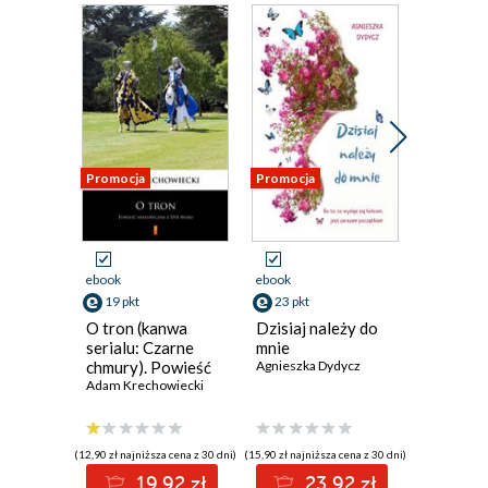
Promocja
Promocja
Promocja
ebook
ebook
ebook
19 pkt
23 pkt
23 pkt
O tron (kanwa
Dzisiaj należy do
Marzeni
serialu: Czarne
mnie
termine
chmury). Powieść
Agnieszka Dydycz
Agnieszka
historyczna z XVII
Adam Krechowiecki
wieku
(12,90 zł najniższa cena z 30 dni)
(15,90 zł najniższa cena z 30 dni)
(15,90 zł najni
19.92 zł
23.92 zł
2