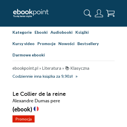
Kategorie
Ebooki
Audiobooki
Książki
Kursy video
Promocje
Nowości
Bestsellery
Darmowe ebooki
ebookpoint.pl
»
Literatura
»
📚 Klasyczna
Codziennie inna książka za 9,90zł
Le Collier de la reine
Alexandre Dumas pere
(ebook)
Promocja