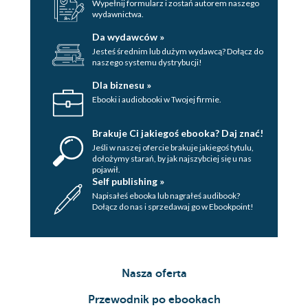
Wypełnij formularz i zostań autorem naszego
wydawnictwa.
Da wydawców »
Jesteś średnim lub dużym wydawcą? Dołącz do
naszego systemu dystrybucji!
Dla biznesu »
Ebooki i audiobooki w Twojej firmie.
Brakuje Ci jakiegoś ebooka? Daj znać!
Jeśli w naszej ofercie brakuje jakiegoś tytulu,
dołożymy starań, by jak najszybciej się u nas
pojawił.
Self publishing »
Napisałeś ebooka lub nagrałeś audibook?
Dołącz do nas i sprzedawaj go w Ebookpoint!
Nasza oferta
Przewodnik po ebookach