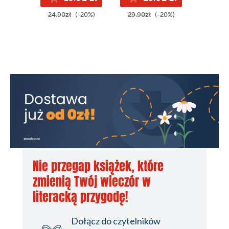
24.90zł
(-20%)
29.90zł
(-20%)
29.90z
Nie przegap książek, które
zmienią Twój wieczór w
literacką przygodę!
Dołącz do czytelników