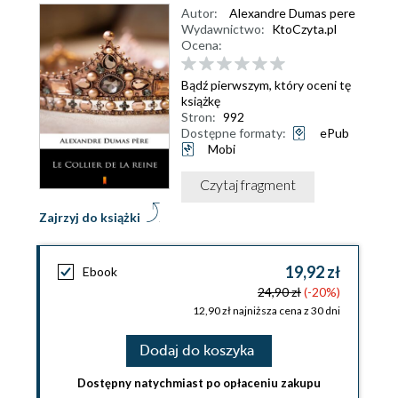
Autor:
Alexandre Dumas pere
Wydawnictwo:
KtoCzyta.pl
Ocena:
Bądź pierwszym, który oceni tę
książkę
Stron:
992
Dostępne formaty:
ePub
Mobi
Czytaj fragment
Zajrzyj do książki
19,92 zł
Ebook
24,90 zł
(-20%)
12,90 zł najniższa cena z 30 dni
Dodaj do koszyka
Dostępny natychmiast po opłaceniu zakupu