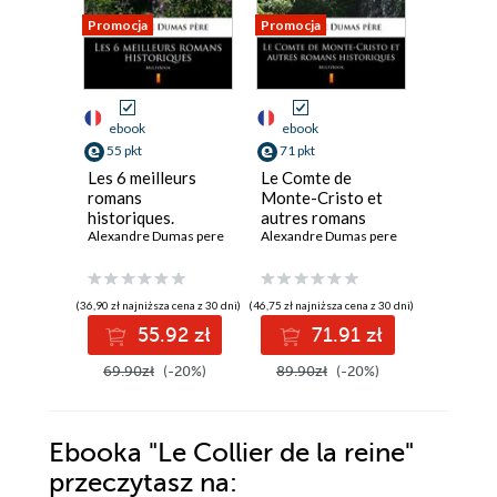
Promocja
Promocja
Promocja
ebook
ebook
ebook
55 pkt
71 pkt
19 pkt
Les 6 meilleurs
Le Comte de
Le Comt
romans
Monte-Cristo et
Moret
historiques.
autres romans
Alexandre
MultiBook
Alexandre Dumas pere
historiques.
Alexandre Dumas pere
MultiBook
(36,90 zł najniższa cena z 30 dni)
(46,75 zł najniższa cena z 30 dni)
(12,90 zł najni
55.92 zł
71.91 zł
1
69.90zł
(-20%)
89.90zł
(-20%)
24.90z
Ebooka
"Le Collier de la reine"
przeczytasz na: