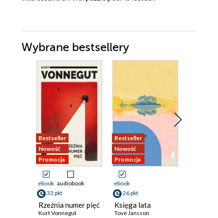
Wybrane bestsellery
Bestseller
Bestseller
Promocja
Nowość
Nowość
Promocja
Promocja
ebook
audiobook
ebook
ebook
ksi
33 pkt
26 pkt
40 pkt
Rzeźnia numer pięć
Księga lata
Przypad
Kurt Vonnegut
Tove Jansson
Ingeborg 