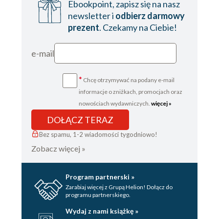
Ebookpoint, zapisz się na nasz
newsletter i
odbierz darmowy
prezent
. Czekamy na Ciebie!
e-mail
*
Chcę otrzymywać na podany e-mail
informacje o zniżkach, promocjach oraz
nowościach wydawniczych.
więcej »
DOŁĄCZ TERAZ
Bez spamu, 1-2 wiadomości tygodniowo!
Zobacz więcej »
Program partnerski »
Zarabiaj więcej z Grupą Helion! Dołącz do
programu partnerskiego.
Wydaj z nami książkę »