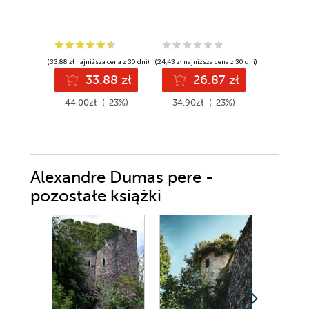
(33,88 zł najniższa cena z 30 dni)
(24,43 zł najniższa cena z 30 dni)
(38,42 zł najni
33.88 zł
26.87 zł
4
44.00zł
(-23%)
34.90zł
(-23%)
49.90z
Alexandre Dumas pere -
pozostałe książki